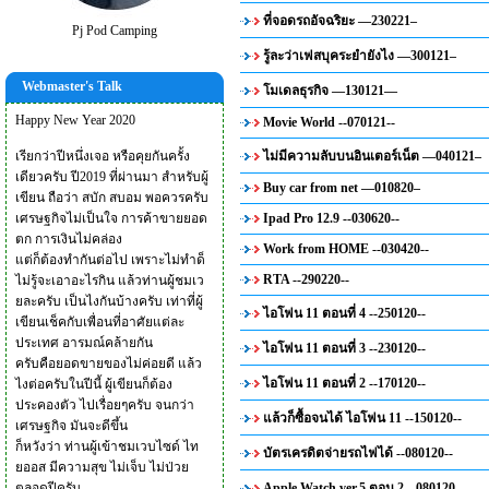
ที่จอดรถอัจฉริยะ —230221–
Pj Pod Camping
รู้ละว่าเฟสบุคระยำยังไง —300121–
Webmaster's Talk
โมเดลธุรกิจ —130121—
Happy New Year 2020
Movie World --070121--
เรียกว่าปีหนึ่งเจอ หรือคุยกันครั้ง
ไม่มีความลับบนอินเตอร์เน็ต —040121–
เดียวครับ ปี2019 ที่ผ่านมา สำหรับผู้
Buy car from net —010820–
เขียน ถือว่า สบัก สบอม พอควรครับ
เศรษฐกิจไม่เป็นใจ การค้าขายยอด
Ipad Pro 12.9 --030620--
ตก การเงินไม่คล่อง
Work from HOME --030420--
แต่ก็ต้องทำกันต่อไป เพราะไม่ทำด็
RTA --290220--
ไม่รู้จะเอาอะไรกิน แล้วท่านผู้ชมเว
ยละครับ เป็นไงกันบ้างครับ เท่าที่ผู้
ไอโฟน 11 ตอนที่ 4 --250120--
เขียนเช็คกับเพื่อนที่อาศัยแต่ละ
ประเทศ อารมณ์คล้ายกัน
ไอโฟน 11 ตอนที่ 3 --230120--
ครับคือยอดขายของไม่ค่อยดี แล้ว
ไอโฟน 11 ตอนที่ 2 --170120--
ไงต่อครับในปีนี้ ผู้เขียนก็ต้อง
ประคองตัว ไปเรื่อยๆครับ จนกว่า
แล้วก็ซื้อจนได้ ไอโฟน 11 --150120--
เศรษฐกิจ มันจะดีขึ้น
ก็หวังว่า ท่านผู้เข้าชมเวบไซด์ ไท
บัตรเครดิตจ่ายรถไฟได้ --080120--
ยออส มีความสุข ไม่เจ็บ ไม่ป่วย
ตลอดปีครับ
Apple Watch ver.5 ตอน 2 --080120--