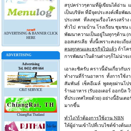
สรุปคร่าวๆตามที่ผู้เขียน
ได้อ่
าน แ
เป็น
บริษัท ที่มีจุดประสงค์เพื่อพัฒ
ประเทศ
ที่ลงทุนเรื่องโครงสร้าง
ทั่วไป ตามบ้าน โรงเรียน ชุมชน แล
ADVERTISING & BANNER CLICK
พัฒนาความเป็นอยู่
ในทุกๆด้าน
(
ก
HERE
ออสเตรเลีย
ทั้งนี้เพราะคงจะเถียง
คนทุกคนและธุรกิ
จไปแล้ว
ถ้าโคร
ADVERTISING
การพัฒนาในด้านต่
างๆก็ไม่น่าจะเ
Advertising
Tel. 0432 499 664
เอาละซิครับ คราวนี้มันเกี่ยวกั
บเร
ทำงานที่ร้านอาหาร ทั้งการใช้
สัมพันธ์ เช็คอีเมล์ พูดคุยผ่าน
CRiT SERVICE
ร้านอาหาร
(
รับออเดอร์ ออกบิล ใ
ที่ประเทศไทยด้วย
)
อย่างนี้อินเตอร
มากขึ้น
ChiangRai Thailand
ทำไง
?
ถ้าต้องการใช้งาน
NBN
ให้ผู้อ่านเข้าไปที่เวบไซด์ข้
างต้นแห