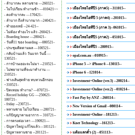
-
ลำบากละ หลานชาย —260321–
เมืองไทยไอทีปี5 (ภาค5) --311015--
-
ไม่ไปเรียน ทำงานช้า —010421~~
-
คงลำบากละ —170421–
เมืองไทยไอทีปี 5 (ภาค4) --201015--
-
ลำบาก ถึงลำบากมาก --240421--
-
ทำอองเทย์ --24-421--
เมืองไทยไอทีปี 5 (ภาค 3)--061015--
-
ไม่ต้อง ทำอะไร แล้ว -260421–
-
Boarding house —280421–
เมืองไทยไอทีปี5 (ภาค2) --051015--
-
วันที่11 ของ boarding —080521–
เมืองไทยไอทีปี5 --280915--
-
ประชุมติดตามผล —100521–
-
กลับบ้านแล้ว วันแรก วันนี้ —
opal.com.au --010915--
130521–
-
การบ้านเยอะจะไม่มา --210521--
iPhone 5 --> iPhone 6 --130115--
-
ไม่พยายามที่จะมาทำงาน —
iPhone 6 --121014--
210521–
-
ฟางเส้นสุดท้าย ทบทวนอีกรอบ
Investment+Online (ver.3) --200214--
~310521–
Investment+Online (ver.2) --010214--
-
ปิดเทอม ทำงาน? —070721–
-
Record holiday GG —250621-
Fast Pay by ANZ --260114--
180721–
-
friday --230721--
New Version of Gmail --080114--
-
หลานชาย ไม่ไปเรียน —280721–
Investment+Online --181213--
-
แก้ปัญญาตามอาการ -- 310721--
-
การตรงต่อเวลา —190921—
Knet Technology --161213--
-
ปัญหาใหญ่ แก้ไขแล้ว—181121–
-
ปัญหาหลานชาย --201121--
แต้มแลกตั๋ว (2) --051113--