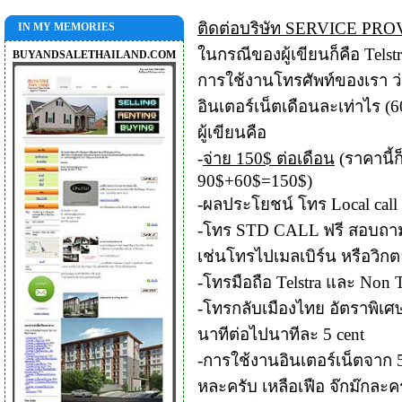
ติดต่อบริษัท
SERVICE PRO
IN MY MEMORIES
ในกรณีของผู้เขียนก็คือ
Telst
BUYANDSALETHAILAND.COM
การใช้
งานโทรศัพท์ของเรา ว่
อินเตอร์เน็ตเดือนละเท่
าไร
(6
ผู้เขียนคือ
-
จ่าย
150$
ต่อเดือน
(
ราคานี้ก็
90$+60$=150$)
-
ผลประโยชน์ โทร
L
ocal
call
-
โทร
STD C
ALL
ฟรี สอบถา
เช่นโทรไปเมลเบิร์น หรือวิก
-
โทรมือถือ
Telstra
และ
Non T
-
โทรกลับเมืองไทย อัตรา
พิเศ
นาทีต่อไปนาทีละ
5 cen
t
-
การใช้งานอินเตอร์เน็ตจาก
หละครับ เหลือเฟือ จ๊กม๊กละค