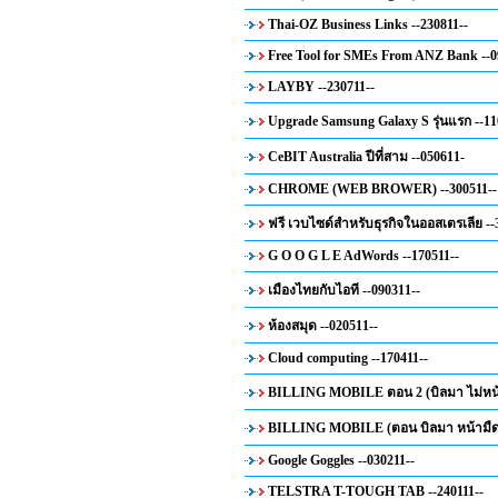
Thai-OZ Business Links --230811--
Free Tool for SMEs From ANZ Bank --0
LAYBY --230711--
Upgrade Samsung Galaxy S รุ่นแรก --11
CeBIT Australia ปีที่สาม --050611-
CHROME (WEB BROWER) --300511--
ฟรี เวบไซด์สำหรับธุรกิจในออสเตรเลีย --
G O O G L E AdWords --170511--
เมืองไทยกับไอที --090311--
ห้องสมุด --020511--
Cloud computing --170411--
BILLING MOBILE ตอน 2 (บิลมา ไม่หน้า
BILLING MOBILE (ตอน บิลมา หน้ามืด )
Google Goggles --030211--
TELSTRA T-TOUGH TAB --240111--