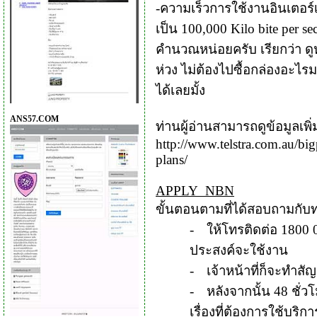
-
ความเร็วการใช้งานอินเตอร์
เป็น
100,000 Kilo bite per s
คำนวณหน่อยครับ
เรียกว่า 
ห่วง ไม่ต้องไปซื้อกล่องอะไรม
ได้
เลยมั้ง
ANS57.COM
ท่านผู้อ่านสามารถดูข้อมูลเพิ่
http://www.telstra.com.au/
big
plans/
APPLY NBN
ขั้นตอนตามที่ได้สอบถามกั
บท
-
ให้โทรติดต่อ
1800 
ประสงค์จะใช้งาน
-
เจ้าหน้าที่ก็จะทำส
-
หลังจากนั้น
48
ชั่ว
เรื่องที่ต้
องการใช้บริก