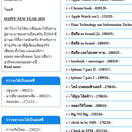
Chrome book --020120--
โชคดี
Apple Watch ver.5 --151119--
HAPPY NEW YEAR 2019
Data Technology not Information Techno
เข้าใจว่าไม่ได้มาเขียนอะไรถึงท่าน
มือถือ no brand (2)--190419--
ผู้อ่าน มาสองสามปีละครับ ปี2018 ที่
ผ่านมาก็ถือว่าหนักครับ สำหรับการ
มือถือ no brand --100419--
ทำธุรกิจ เท่าที่ผู้เขียนเช็คธุรกิจ
เพื่อนๆ ทั้งไทย และอเมริกา
มือถือ และไอแพด หาย—100419--
ยอดขายตกทั้งหมด ไม่น่าเชื่อว่า
facebook + messenger --260119--
ธุรกิจจะถดถอยอย่างนี้ ...
Read more
...
Iphone 7 part II --150317--
Iphone 7 part I --140916--
กว่าจะได้เป็นออสซี่
ไลน์ บนคอมพิวเตอร์ --270616--
-
ปฐมบท —080221–
-
มาเที่ยวออสเตรเลีย —080221–
ไอ้ทูน ไอ้คล้าว --270616--
-
ของแพง —271223—
หลอกให้โหลด --200616--
Big NO Big --250316--
กว่าหลานจะได้เป็นออสซี่
check in by SMS --170216--
-
ภาระกิจใหม่ —250221–
Check in ATM --051216--