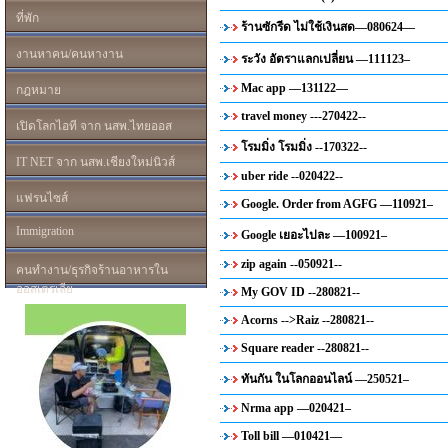
ที่พัก
ร้านซักรีด ไม่ใช้เงินสด—080624—
งานหาคน/คนหางาน
ระวัง อัตราแลกเปลี่ยน —111123–
Mac app —131122—
กฎหมาย
travel money ---270422--
เปิดโลกไอที จาก นสพ.ไทยออส
โรมมิ่ง โรมมิ่ง --170322--
IT NET จาก นสพ.เชียงใหม่นิวส์
uber ride --020422--
แฟรนไซส์
Google. Order from AGFG —110921–
Immigration
Google เยอะไปละ —100921–
zip again --050921--
คนทำงาน/ธุรกิจร้านอาหารใน
ออสเตรเลีย
My GOV ID --280821--
Acorns -->Raiz --280821--
Square reader --280821--
ทันกัน ในโลกออนไลน์ —250521–
Nrma app —020421–
Toll bill —010421—