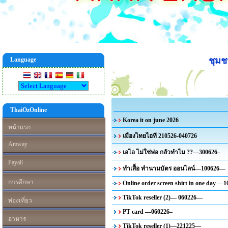
ชุม
Language
ThaiOzOnline
Korea it on june 2026
หน้าแรก
เมืองไทยไอที 210526-040726
Amway
เอไอ ไม่ใช่พ่อ กลัวทำไม ??—300626–
Payall
ทำเสื้อ ทำนามบัตร ออนไลน์—100626—
การศึกษา
Online order screen shirt in one day 
TikTok reseller (2)— 060226—
ท่องเที่ยว
PT card —060226–
อาหาร
TikTok reseller (1)—221225—