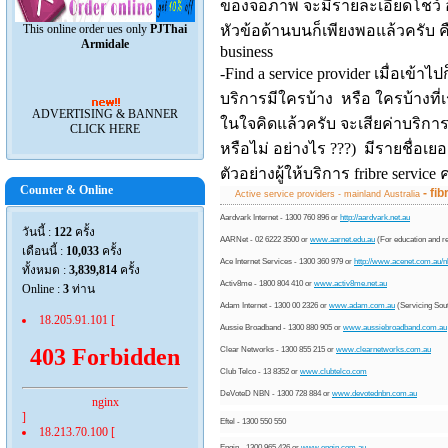
ของจอภาพ
จะมีรายละเอียดโชว์
This online order ues only
PJThai
หัวข้อด้านบนก็เพี
ยงพอแล้วครับ 
Armidale
business
-Find a service provi
der
เมื่อเข้าไปก
บริการมีใครบ้าง หรือ ใครบ้างที่เ
ADVERTISING & BANNER
ในใจคิดแล้วครับ จะเสียค่าบริการอ
CLICK HERE
หรือไม่ อย่างไร
???)
มีรายชื่อเย
ตัวอย่างผู้ให้บริ
การ
fribre service
ค
Counter & Online
- fi
Active service providers - mainland Australia
Aardvark Internet - 1300 760 896 or
http://aardvark.net.au
วันนี้ :
122
ครั้ง
AARNet - 02 6222 3500 or
www.aarnet.edu.au
(For education and r
เดือนนี้ :
10,033
ครั้ง
Ace Internet Services - 1300 360 979 or
http://www.acenet.com.au/
n
ทั้งหมด :
3,839,814
ครั้ง
Activ8me - 1800 804 410 or
www.activ8me.net.au
Online :
3
ท่าน
Adam Internet - 1300 00 2326 or
www.adam.com.au
(Servicing Sout
18.205.91.101 [
Aussie Broadband - 1300 880 905 or
www.aussiebroadband.com.au
403 Forbidden
Clear Networks - 1300 855 215 or
www.clearnetworks.com.au
Club Telco - 13 8352 or
www.clubtelco.com
DeVoteD NBN - 1300 728 884 or
www.devotednbn.com.au
nginx
]
Eftel - 1300 550 550
18.213.70.100 [
Engin - 1300 965 426 or
www.engin.com.au