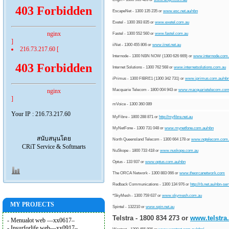
403 Forbidden
EscapeNet - 1300 135 235 or
www.esc.net.au/nbn
Exetel -
1300 393 835 or
www.exetel.com.au
nginx
Fastel - 1300 552 560 or
www.fastel.com.au
]
iiNet - 1300 455 806 or
www.iinet.net.au
216.73.217.60 [
Internode - 1300 NBN NOW (1300 626 669) or
www.internode.com
403 Forbidden
Internet Solutions - 1300 762 568 or
www.internetsolutions.com.
au
iPrimus - 1300 FIBRE1 (1300 342 731) or
www.iprimus.com.au/nb
Macquarie Telecom - 1800 004 943 or
www.macquarietelecom.co
nginx
]
mVoice - 1300 360 089
Your IP : 216.73.217.60
MyFibre - 1800 288 871 or
http://myfibre.net.au
MyNetFone - 1300 731 048 or
www.mynetfone.com.au/nbn
สนับสนุนโดย
North Queensland Telecom - 1300 664 178 or
www.nqtelecom.com.
CRiT Service & Softmarts
NuSkope - 1800 733 418 or
www.nuskope.com.au
Optus - 133 937 or
www.optus.com.au/nbn
The ORCA Network - 1300 883 066 or
www.theorcanetwork.com
Redback Communications - 1300 134 976 or
http://rb.net.au/nbn-
ser
*SkyMesh - 1300 759 637 or
www.skymesh.com.au
MY PROJECTS
Spintel - 132210 or
www.spin.net.au
Telstra -
1800 834 273 or
www.te
l
stra
- Menualot web —xx0617–
- Insurforlife web—xx0917–