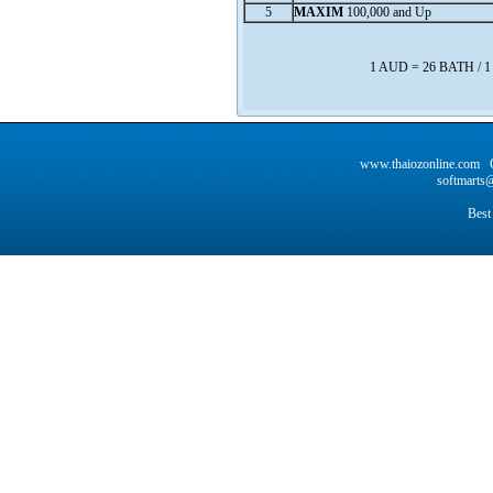
5
MAXIM
100,000 and Up
1 AUD = 26 BATH / 
www.thaiozonline.com C
softmarts@
Best