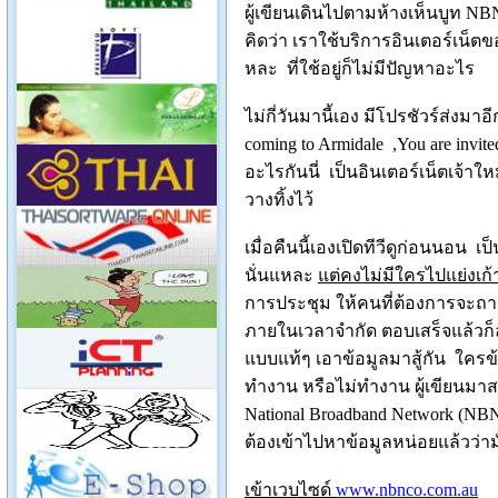
ผู้เขียนเดินไปตามห้างเห็นบูท
NBN
คิดว่า เราใช้บริการอินเตอร์เน็ต
หละ ที่ใช้อยู่ก็ไม่มีปัญหาอะไร
ไม่กี่วันมานี้เอง มีโปรชัวร์ส่งมาอี
coming to Armidale
,You are invit
อะไรกันนี่ เป็นอินเตอร์เน็ตเจ้าใหม
วางทิ้งไว้
เมื่อคืนนี้เองเปิดทีวีดูก่
อนนอน
เป
นั่นแหละ
แต่คงไม่มีใครไปแย่งเก้า
การประชุม ให้คนที่ต้องการจะถาม
ภายในเวลาจำกัด ตอบเสร็จแล้วก็ล
แบบแท้ๆ เอาข้อมูลมาสู้กัน ใครข้อม
ทำงาน หรือไม่ทำงาน
ผู้เขียน
มาสะ
National Broadband Network (NB
ต้องเข้าไปหา
ข้อมู
ลหน่อยแล้วว่า
เข้าเวบไซด์
www.nbnco.com.au