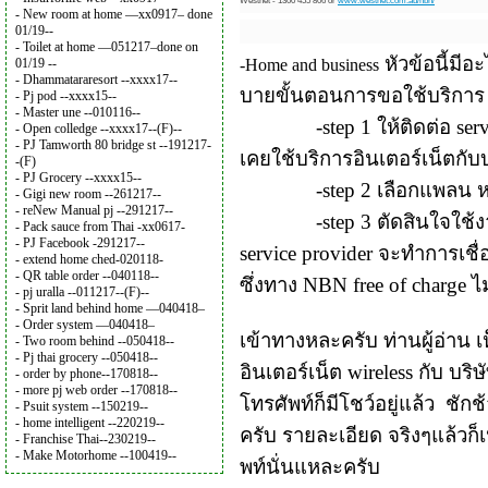
Westnet - 1300 455 806 or
www.westnet.com.au/nbn/
- New room at home —xx0917– done
01/19--
- Toilet at home —051217–done on
หัวข้อนี้มี
-Home and business
01/19 --
- Dhammatararesort --xxxx17--
บายขั้
นตอนการขอใช้บริการ 
- Pj pod --xxxx15--
- Master une --010116--
-step 1
ให้ติดต่อ
ser
- Open colledge --xxxx17--(F)--
- PJ Tamworth 80 bridge st --191217-
เคยใช้บริการอินเตอร์เน็
ตกับ
-(F)
- PJ Grocery --xxxx15--
-step 2
เลือกแพลน ห
- Gigi new room --261217--
- reNew Manual pj --291217--
-step 3
ตัดสินใจใช้งา
- Pack sauce from Thai -xx0617-
- PJ Facebook -291217--
service provider
จะทำการเชื่
- extend home ched-020118-
- QR table order --040118--
ซึ่งทาง
NBN free of charge
ไ
- pj uralla --011217--(F)--
- Sprit land behind home —040418–
- Order system —040418–
เข้าทางหละครับ ท่านผู้อ่าน เ
- Two room behind --050418--
- Pj thai grocery --050418--
อินเตอร์เน็ต
wireless
กับ บริษ
- order by phone--170818--
- more pj web order --170818--
โทรศัพท์ก็มีโชว์อยู่แล้ว ชักช
- Psuit system --150219--
- home intelligent --220219--
ครับ รายละเอียด จริงๆแล้วก็เห
- Franchise Thai--230219--
- Make Motorhome --100419--
พท์นั่นแหละครับ