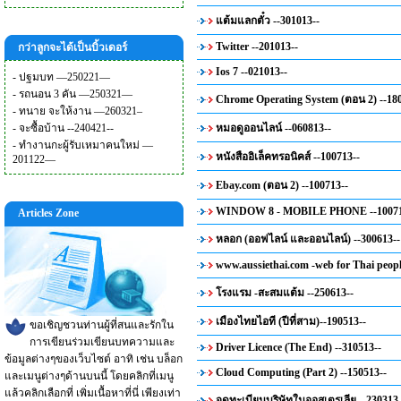
แต้มแลกตั๋ว --301013--
Twitter --201013--
กว่าลูกจะได้เป็นบิ้วเดอร์
Ios 7 --021013--
-
ปฐมบท —250221—
-
รถนอน 3 คัน —250321—
Chrome Operating System (ตอน 2) --18
-
ทนาย จะให้งาน —260321–
-
จะซื้อบ้าน --240421--
หมอดูออนไลน์ --060813--
-
ทำงานกะผู้รับเหมาคนใหม่ —
หนังสืออิเล็คทรอนิคส์ --100713--
201122—
Ebay.com (ตอน 2) --100713--
WINDOW 8 - MOBILE PHONE --10071
Articles Zone
หลอก (ออฟไลน์ และออนไลน์) --300613--
www.aussiethai.com -web for Thai peopl
โรงแรม -สะสมแต้ม --250613--
เมืองไทยไอที (ปีที่สาม)--190513--
ขอเชิญชวนท่านผู้ที่สนและรักใน
การเขียนร่วมเขียนบทความและ
Driver Licence (The End) --310513--
ข้อมูลต่างๆของเว็บไซต์ อาทิ เช่น บล็อก
Cloud Computing (Part 2) --150513--
และเมนูต่างๆด้านบนนี้ โดยคลิกที่เมนู
แล้วคลิกเลือกที่ เพิ่มเนื้อหาที่นี่ เพียงเท่า
จดทะเบียนบริษัทในออสเตรเลีย --230313-