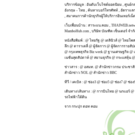
บริการข้อมูล :
อันดับเว็บไซต์ยอดนิยม
,
ศูนย์ก
อังกฤษ – ไทย
,
ค้นหาเบอร์โทรศัพท์
,
อัตราแลก
,
สมาคมการค้านักธุรกิจผู้ให้บริการอินเทอร์เน
เว็บเพื่อนบ้าน :
สาระแน.คอม
,
THAIWEB.net
MamboHub.com
,
บริษัท บัณฑิต เซ็นเตอร์ จำก
หนังสือพิมพ์ :
@
ไทยรัฐ
@
เดลินิวส์
@
ไทยโพส
ลึก
@
ดาราเดลี่
@
ผู้จัดการ
@
ผู้จัดการรายสัป
@
กรุงเทพธุรกิจ Biz week
@
ฐานเศรษฐกิจ
@
เนชั่นสุดสัปดาห์
@
สยามธุรกิจ
@
กระแสหุ้น
ข่าวสาร :
@
อสมท.
@
สำนักข่าวกรม ประชาสั
สำนักข่าว NOL
@
สำนักข่าว BBC
ทีวี / เคเบิล :
@
ช่อง3
@
ช่อง5
@
ช่อง7
@
ช่อง
เดินทาง/เส้นทาง :
@
การบินไทย
@
นกแอร์
@
รถไฟฟ้าใต้ดิน
จาก
กระปุก ดอท คอม