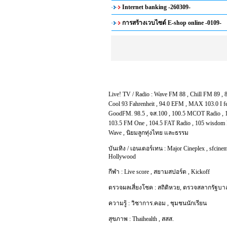
Internet banking -260309-
การสร้างเวบไซด์ E-shop online -0109-
Live! TV / Radio :
Wave FM 88
,
Chill FM 89
,
Cool 93 Fahrenheit
,
94.0 EFM
,
MAX 103.0 I f
GoodFM. 98.5
,
จส.100
,
100.5 MCOT Radio
,
103.5 FM One
,
104.5 FAT Radio
,
105 wisdom 
Wave
,
นิยมลูกทุ่งไทย และธรรม
บันเทิง / เอนเตอร์เทน :
Major Cineplex
,
sfcinem
Hollywood
กีฬา :
Live score
,
สยามสปอร์ต
,
Kickoff
ตรวจผลเสี่ยงโชค :
สถิติหวย
,
ตรวจสลากรัฐบา
ความรู้ :
วิชาการ.คอม
,
ชุมชนนักเรียน
สุขภาพ :
Thaihealth
,
สสส.