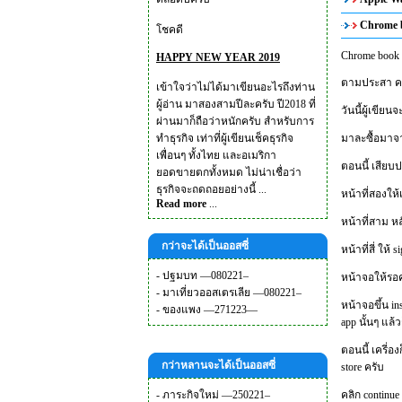
Chrome b
โชคดี
Chrome book 
HAPPY NEW YEAR 2019
ตามประสา คนบ
เข้าใจว่าไม่ได้มาเขียนอะไรถึงท่าน
ผู้อ่าน มาสองสามปีละครับ ปี2018 ที่
วันนี้ผู้เขีย
ผ่านมาก็ถือว่าหนักครับ สำหรับการ
ทำธุรกิจ เท่าที่ผู้เขียนเช็คธุรกิจ
มาละซื้อมาจา
เพื่อนๆ ทั้งไทย และอเมริกา
ตอนนี้ เสียบป
ยอดขายตกทั้งหมด ไม่น่าเชื่อว่า
ธุรกิจจะถดถอยอย่างนี้ ...
หน้าที่สองให้
Read more
...
หน้าที่สาม หล
กว่าจะได้เป็นออสซี่
หน้าที่สี่ ให้
-
ปฐมบท —080221–
หน้าจอให้รอคร
-
มาเที่ยวออสเตรเลีย —080221–
หน้าจอขึ้น ins
-
ของแพง —271223—
app นั้นๆ แล้
ตอนนี้ เครี่อ
กว่าหลานจะได้เป็นออสซี่
store ครับ
-
ภาระกิจใหม่ —250221–
คลิก continue