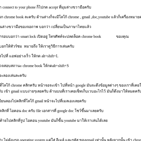
connect to your phone ก็ไปกด accept ที่มุมล่างขวามือครับ
ก chrome book ละครับ ด้านล่างก็จะมีโลโก้ chrome , gmail ,doc,youtube แล้วก็เครื่องหม
วามือของจอถาพ บอกว่า เปลี่ยนเป็นภาษาไทยแล้ว
กว่า smart lock เปิดอยู่ โทรศัพท์จะปลดล็อค chrome book ของคุณ
บอกให้ทัวร์ชม หมายถึง ให้เราดูวิธีการเล่นครับ
แอฟอย่างเร็ว ให้กด alt+shift+L
ถานะ chrome book ให้กดalt+shift+S
ยนจะลองเล่นละครับ
 chrome คลิกครับ หน้าจอจะเข้า ไปที่หน้า google มันจะดึงข้อมูลต่างๆ ของเราที่เคย
ับ เข้า gmail แบบง่ายๆเลยครับ ด้านบนที่เราเคยเซ็ทเก็บเวบอะไรไว้ มันก็ดึงมาให้หมดครั
งไปคลิกที่โลโก้ gmail หน้าจะไปที่เมลเองเลยครับ
ไอคอน doc ครับ file เอกสารที่ google doc โชว์ขึ้นมาเลยครับ
ลิกที่รูป ไอคอน youtube มันก็ขี้น youtube มาให้เราเล่นได้เลย
บ ไม่ต้องรอ operating system แค่ใส่ อีเมล์ และรหัส ของgmail เท่านั้น หลังจากนั้น เข้า chro