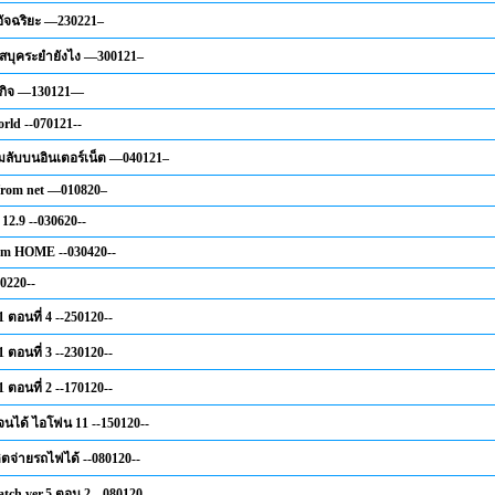
อัจฉริยะ —230221–
เฟสบุคระยำยังไง —300121–
รกิจ —130121—
rld --070121--
มลับบนอินเตอร์เน็ต —040121–
from net —010820–
12.9 --030620--
om HOME --030420--
0220--
 ตอนที่ 4 --250120--
 ตอนที่ 3 --230120--
 ตอนที่ 2 --170120--
อจนได้ ไอโฟน 11 --150120--
ิตจ่ายรถไฟได้ --080120--
tch ver.5 ตอน 2 --080120--