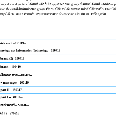
google doc and youtube ได้ทันที แล้วก็เข้า app ต่างๆ ของ google ทั้งหมดได้ทันที แค่คลิก ap
 ,map ทั้งหมดที่เป็นสินค้าของ google เรียกมาใช้งานได้ง่ายหมด แล้วยังใช้งานเป็น tablet ไ
ดหมุนได้ 360 องศา ด้วยครับ สรุปรวมความว่า มันสมราคาครับ กับ 400 เหรียญครับ
tch ver.5 --151119--
hnology not Information Technology --180719--
 brand (2)--190419--
 brand --100419--
และไอแพด หาย—100419--
 + messenger --260119--
part II --150317--
part I --140916--
อมพิวเตอร์ --270616--
้คล้าว --270616--