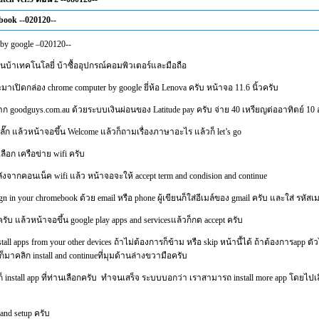
ook --020120--
by google –020120--
้าเทคโนโลยี่ บ้าซื้ออุปกรณ์คอมพิวเตอร์และมือถือ
นจะมาเปิดกล่อง chrome computer by google ยี่ห้อ Lenova ครับ หน้าจอ 11.6 นิ้วครับ
ก goodguys.com.au ด้วยระบบเงินผ่อนของ Latitude pay ครับ จ่าย 40 เหรียญต่ออาทิตย์ 10 
ลั๊ก แล้วหน้าจอขึ้น Welcome แล้วก็ถามเรื่องภาษาอะไร แล้วก็ let’s go
เลือก เครือข่าย wifi ครับ
ังจากคอนเน็ค wifi แล้ว หน้าจอจะให้ accept term and condision and continue
 sign in your chromebook ด้วย email หรือ phone ผู้เขียนก็ใส่อีเมล์ของ gmail ครับ และใส่ รหัสเ
ับ แล้วหน้าจอขึ้น google play apps and servicesแล้วก็กด accept ครับ
tall apps from your other devices ถ้าไม่ต้องการก็ข้าม หรือ skip หน้านี้ได้ ถ้าต้องการapp ตัว
วก็มาคลิก install and continueที่มุมด้านล่างขวามือครับ
งก็ install app ที่ท่านเลือกครับ ทำจนเสร็จ ระบบบอกว่า เราสามารถ install more app โดยไปเลื
 and setup ครับ