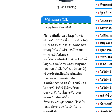
ที่จอดรถ
Pj Pod Camping
รู้ละว่า
Webmaster's Talk
โมเดลธุ
Happy New Year 2020
Movie Wo
เรียกว่าปีหนึ่งเจอ หรือคุยกันครั้ง
ไม่มีควา
เดียวครับ ปี2019 ที่ผ่านมา สำหรับผู้
Buy car 
เขียน ถือว่า สบัก สบอม พอควรครับ
เศรษฐกิจไม่เป็นใจ การค้าขายยอด
Ipad Pro 
ตก การเงินไม่คล่อง
Work fr
แต่ก็ต้องทำกันต่อไป เพราะไม่ทำด็
RTA --29
ไม่รู้จะเอาอะไรกิน แล้วท่านผู้ชมเว
ยละครับ เป็นไงกันบ้างครับ เท่าที่ผู้
ไอโฟน 11
เขียนเช็คกับเพื่อนที่อาศัยแต่ละ
ประเทศ อารมณ์คล้ายกัน
ไอโฟน 11
ครับคือยอดขายของไม่ค่อยดี แล้ว
ไอโฟน 11
ไงต่อครับในปีนี้ ผู้เขียนก็ต้อง
ประคองตัว ไปเรื่อยๆครับ จนกว่า
แล้วก็ซื้
เศรษฐกิจ มันจะดีขึ้น
ก็หวังว่า ท่านผู้เข้าชมเวบไซด์ ไท
บัตรเครด
ยออส มีความสุข ไม่เจ็บ ไม่ป่วย
ตลอดปีครับ
Apple Wa