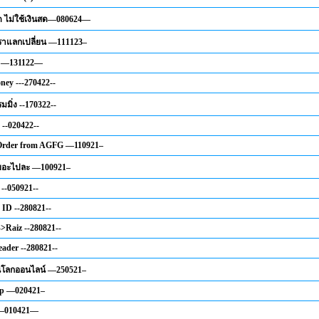
ีด ไม่ใช้เงินสด—080624—
ตราแลกเปลี่ยน —111123–
 —131122—
ney ---270422--
รมมิ่ง --170322--
 --020422--
 Order from AGFG —110921–
เยอะไปละ —100921–
 --050921--
ID --280821--
->Raiz --280821--
eader --280821--
ในโลกออนไลน์ —250521–
p —020421–
l —010421—