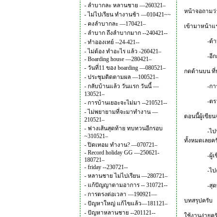
-
ลำบากละ หลานชาย —260321–
หน้าจอถามว่า 
-
ไม่ไปเรียน ทำงานช้า —010421~~
-
คงลำบากละ —170421–
เข้ามาหน้าแร
-
ลำบาก ถึงลำบากมาก --240421--
-ด้านล่างข
-
ทำอองเทย์ --24-421--
-
ไม่ต้อง ทำอะไร แล้ว -260421–
-อีกกรอบบอ
-
Boarding house —280421–
-
วันที่11 ของ boarding —080521–
กดด้านบน ที่
-
ประชุมติดตามผล —100521–
-
กลับบ้านแล้ว วันแรก วันนี้ —
-การไปที่ 
130521–
-ตรวจสอบส
-
การบ้านเยอะจะไม่มา --210521--
-
ไม่พยายามที่จะมาทำงาน —
ตอนนี้ผู้เขี
210521–
-
ฟางเส้นสุดท้าย ทบทวนอีกรอบ
-ไปที่โลโก้
~310521–
ทั้งหมดเลยคร
-
ปิดเทอม ทำงาน? —070721–
-
Record holiday GG —250621-
-ผู้เขียนลอ
180721–
-
friday --230721--
-ไปคลิกที่ 
-
หลานชาย ไม่ไปเรียน —280721–
-
แก้ปัญญาตามอาการ -- 310721--
-สุดท้ายไปค
-
การตรงต่อเวลา —190921—
บทสรุปครับ
-
ปัญหาใหญ่ แก้ไขแล้ว—181121–
-
ปัญหาหลานชาย --201121--
ใช้งานง่ายครั