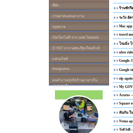
ที่พัก
ร้านซักร
งานหาคน/คนหางาน
ระวัง อั
Mac app
กฎหมาย
travel mo
เปิดโลกไอที จาก นสพ.ไทยออส
โรมมิ่ง โ
IT NET จาก นสพ.เชียงใหม่นิวส์
uber ride
แฟรนไซส์
Google.
Immigration
Google 
zip again
คนทำงาน/ธุรกิจร้านอาหารใน
ออสเตรเลีย
My GOV 
Acorns -
Square r
ทันกัน 
Nrma ap
Toll bil