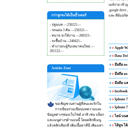
เมล์ง่าย เข้า
,google drive
กว่าลูกจะได้เป็นบิ้วเดอร์
และ คีย์บอร์
-
ปฐมบท —250221—
-
รถนอน 3 คัน —250321—
-
ทนาย จะให้งาน —260321–
-
จะซื้อบ้าน --240421--
-
ทำงานกะผู้รับเหมาคนใหม่ —
Apple Wa
201122—
Data Tec
มือถือ no
Articles Zone
มือถือ no
มือถือ 
facebook
Iphone 7 
ขอเชิญชวนท่านผู้ที่สนและรักใน
Iphone 7 
การเขียนร่วมเขียนบทความและ
ข้อมูลต่างๆของเว็บไซต์ อาทิ เช่น บล็อก
ไลน์ บนค
และเมนูต่างๆด้านบนนี้ โดยคลิกที่เมนู
ไอ้ทูน ไอ
แล้วคลิกเลือกที่ เพิ่มเนื้อหาที่นี่ เพียงเท่า