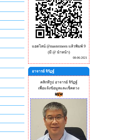
แอดไลน์ @mastermeen แล้วพิมพ์ 9
(มี @ นำหน้า)
08-06-2021
อาจารย์ จิรัฏฐ์
คลิกทีรูป อาจารย์ จิรัฏฐ์
เพื่อแจ้งข้อมูลและเช็คดวง