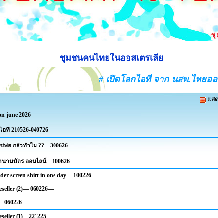
ชุมชนคนไทยในออสเตรเลีย
# เปิดโลกไอที จาก นสพ.ไทยอ
แสด
 on june 2026
ไอที 210526-040726
ใช่พ่อ กลัวทำไม ??—300626–
 ทำนามบัตร ออนไลน์—100626—
rder screen shirt in one day —100226—
eseller (2)— 060226—
 —060226–
eseller (1)—221225—