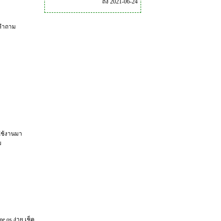
ถึง 2021-06-24
ายคำถาม
ใช้งานมา
บ
me os ง่าย เช็ค