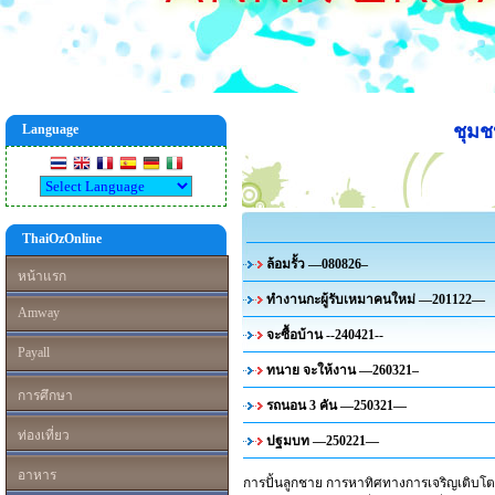
ชุม
Language
ThaiOzOnline
ล้อมรั้ว —080826–
หน้าแรก
ทำงานกะผู้รับเหมาคนใหม่ —201122—
Amway
จะซื้อบ้าน --240421--
Payall
ทนาย จะให้งาน —260321–
การศึกษา
รถนอน 3 คัน —250321—
ท่องเที่ยว
ปฐมบท —250221—
อาหาร
การปั้นลูกชาย การหาทิศทางการเจริญเติบโตข