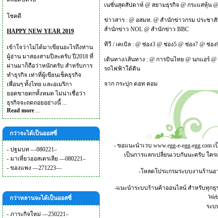
เนชั่นสุดสัปดาห์
@
สยามธุรกิจ
@
กระแสหุ้น
โชคดี
ข่าวสาร :
@
อสมท.
@
สำนักข่าวกรม ประชาสั
สำนักข่าว NOL
@
สำนักข่าว BBC
HAPPY NEW YEAR 2019
ทีวี / เคเบิล :
@
ช่อง3
@
ช่อง5
@
ช่อง7
@
ช่อง
เข้าใจว่าไม่ได้มาเขียนอะไรถึงท่าน
ผู้อ่าน มาสองสามปีละครับ ปี2018 ที่
เดินทาง/เส้นทาง :
@
การบินไทย
@
นกแอร์
@
ผ่านมาก็ถือว่าหนักครับ สำหรับการ
รถไฟฟ้าใต้ดิน
ทำธุรกิจ เท่าที่ผู้เขียนเช็คธุรกิจ
จาก
กระปุก ดอท คอม
เพื่อนๆ ทั้งไทย และอเมริกา
ยอดขายตกทั้งหมด ไม่น่าเชื่อว่า
ธุรกิจจะถดถอยอย่างนี้ ...
Read more
...
กว่าจะได้เป็นออสซี่
- ขอแนะนำเวบ
www.egg-e-egg-egg.com
เป
-
ปฐมบท —080221–
เป็นการแลกเปลี่ยนเวบกันนะครับ ใคร
-
มาเที่ยวออสเตรเลีย —080221–
-
ของแพง —271223—
-โหลดโปรแกรมระบบงานร้านอาหาร
-แนะนำระบบร้านค้าออนไลน์ สำหรับทุกธุร
Webs
กว่าหลานจะได้เป็นออสซี่
ระบบ
-
ภาระกิจใหม่ —250221–