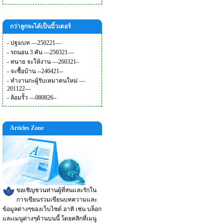
กว่าลูกจะได้เป็นบิ้วเดอร์
-
ปฐมบท —250221—
-
รถนอน 3 คัน —250321—
-
ทนาย จะให้งาน —260321–
-
จะซื้อบ้าน --240421--
-
ทำงานกะผู้รับเหมาคนใหม่ —
201122—
-
ล้อมรั้ว —080826–
Articles Zone
ขอเชิญชวนท่านผู้ที่สนและรักใน
การเขียนร่วมเขียนบทความและ
ข้อมูลต่างๆของเว็บไซต์ อาทิ เช่น บล็อก
และเมนูต่างๆด้านบนนี้ โดยคลิกที่เมนู