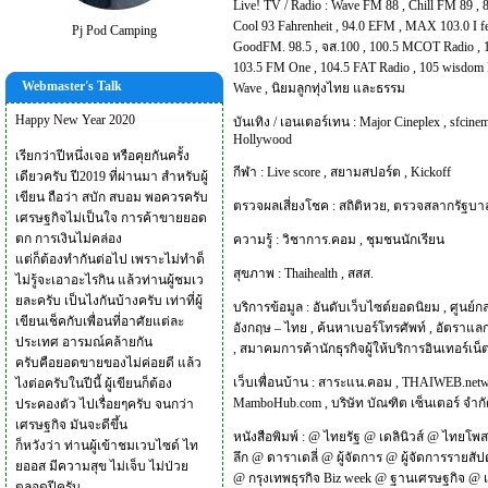
Live! TV / Radio :
Wave FM 88
,
Chill FM 89
,
Cool 93 Fahrenheit
,
94.0 EFM
,
MAX 103.0 I f
Pj Pod Camping
GoodFM. 98.5
,
จส.100
,
100.5 MCOT Radio
,
103.5 FM One
,
104.5 FAT Radio
,
105 wisdom 
Webmaster's Talk
Wave
,
นิยมลูกทุ่งไทย และธรรม
Happy New Year 2020
บันเทิง / เอนเตอร์เทน :
Major Cineplex
,
sfcinem
Hollywood
เรียกว่าปีหนึ่งเจอ หรือคุยกันครั้ง
กีฬา :
Live score
,
สยามสปอร์ต
,
Kickoff
เดียวครับ ปี2019 ที่ผ่านมา สำหรับผู้
เขียน ถือว่า สบัก สบอม พอควรครับ
ตรวจผลเสี่ยงโชค :
สถิติหวย
,
ตรวจสลากรัฐบา
เศรษฐกิจไม่เป็นใจ การค้าขายยอด
ตก การเงินไม่คล่อง
ความรู้ :
วิชาการ.คอม
,
ชุมชนนักเรียน
แต่ก็ต้องทำกันต่อไป เพราะไม่ทำด็
สุขภาพ :
Thaihealth
,
สสส.
ไม่รู้จะเอาอะไรกิน แล้วท่านผู้ชมเว
ยละครับ เป็นไงกันบ้างครับ เท่าที่ผู้
บริการข้อมูล :
อันดับเว็บไซต์ยอดนิยม
,
ศูนย์ก
เขียนเช็คกับเพื่อนที่อาศัยแต่ละ
อังกฤษ – ไทย
,
ค้นหาเบอร์โทรศัพท์
,
อัตราแลก
ประเทศ อารมณ์คล้ายกัน
,
สมาคมการค้านักธุรกิจผู้ให้บริการอินเทอร์เน
ครับคือยอดขายของไม่ค่อยดี แล้ว
เว็บเพื่อนบ้าน :
สาระแน.คอม
,
THAIWEB.net
ไงต่อครับในปีนี้ ผู้เขียนก็ต้อง
MamboHub.com
,
บริษัท บัณฑิต เซ็นเตอร์ จำก
ประคองตัว ไปเรื่อยๆครับ จนกว่า
เศรษฐกิจ มันจะดีขึ้น
หนังสือพิมพ์ :
@
ไทยรัฐ
@
เดลินิวส์
@
ไทยโพส
ก็หวังว่า ท่านผู้เข้าชมเวบไซด์ ไท
ลึก
@
ดาราเดลี่
@
ผู้จัดการ
@
ผู้จัดการรายสัป
ยออส มีความสุข ไม่เจ็บ ไม่ป่วย
@
กรุงเทพธุรกิจ Biz week
@
ฐานเศรษฐกิจ
@
ตลอดปีครับ