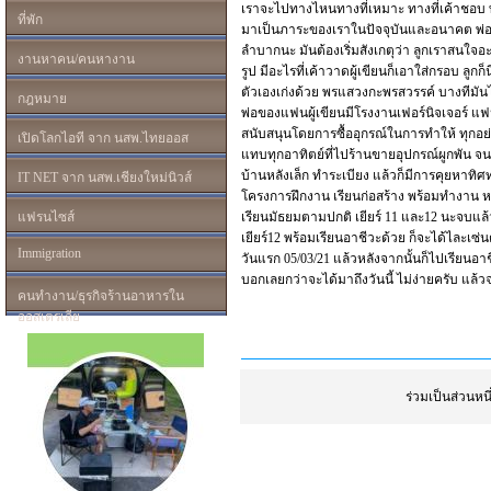
เราจะไปทางไหนทางที่เหมาะ ทางที่เค้าชอบ ทางท
ที่พัก
มาเป็นภาระของเราในปัจจุบันและอนาคต พ่อแม่
ลำบากนะ มันต้องเริ่มสังเกตุว่า ลูกเราสนใจ
งานหาคน/คนหางาน
รูป มีอะไรที่เค้าวาดผู้เขียนก็เอาใส่กรอบ ลูก
ตัวเองเก่งด้วย พรแสวงกะพรสวรรค์ บางทีมันไป
กฎหมาย
พ่อของแฟนผู้เขียนมีโรงงานเฟอร์นิจเจอร์ แฟน
สนับสนุนโดยการซื้ออุกรณ์ในการทำให้ ทุกอย่าง
เปิดโลกไอที จาก นสพ.ไทยออส
แทบทุกอาทิตย์ที่ไปร้านขายอุปกรณ์ผูกพัน จน
บ้านหลังเล็ก ทำระเบียง แล้วก็มีการคุยหาทิศ
IT NET จาก นสพ.เชียงใหม่นิวส์
โครงการฝึกงาน เรียนก่อสร้าง พร้อมทำงาน หม
แฟรนไซส์
เรียนมัธยมตามปกติ เยียร์ 11 และ12 นะจบแล้
เยียร์12 พร้อมเรียนอาชีวะด้วย ก็จะได้ไละเซ่นต
Immigration
วันแรก 05/03/21 แล้วหลังจากนั้นก็ไปเรียนอา
บอกเลยกว่าจะได้มาถึงวันนี้ ไม่ง่ายครับ แล้ว
คนทำงาน/ธุรกิจร้านอาหารใน
ออสเตรเลีย
ร่วมเป็นส่วนห