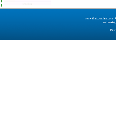
www.thaiozonline.com C
softmarts@
Best