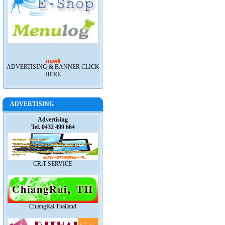
ADVERTISING & BANNER CLICK
HERE
ADVERTISING
Advertising
Tel. 0432 499 664
CRiT SERVICE
ChiangRai Thailand