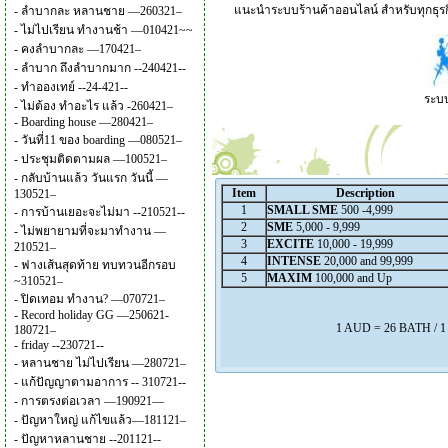
แนะนำระบบร้านค้าออนไลน์ สำหรับทุกธุรกิ
-
ลำบากละ หลานชาย —260321–
-
ไม่ไปเรียน ทำงานช้า —010421~~
-
คงลำบากละ —170421–
-
ลำบาก ถึงลำบากมาก --240421--
-
ทำอองเทย์ --24-421--
ระบบ
-
ไม่ต้อง ทำอะไร แล้ว -260421–
-
Boarding house —280421–
-
วันที่11 ของ boarding —080521–
-
ประชุมติดตามผล —100521–
-
กลับบ้านแล้ว วันแรก วันนี้ —
Item
Description
130521–
1
SMALL SME
500 -4,999
-
การบ้านเยอะจะไม่มา --210521--
2
SME
5,000 - 9,999
-
ไม่พยายามที่จะมาทำงาน —
3
EXCITE
10,000 - 19,999
210521–
4
INTENSE
20,000 and 99,999
-
ฟางเส้นสุดท้าย ทบทวนอีกรอบ
5
MAXIM
100,000 and Up
~310521–
-
ปิดเทอม ทำงาน? —070721–
-
Record holiday GG —250621-
1 AUD = 26 BATH / 
180721–
-
friday --230721--
-
หลานชาย ไม่ไปเรียน —280721–
-
แก้ปัญญาตามอาการ -- 310721--
-
การตรงต่อเวลา —190921—
-
ปัญหาใหญ่ แก้ไขแล้ว—181121–
-
ปัญหาหลานชาย --201121--