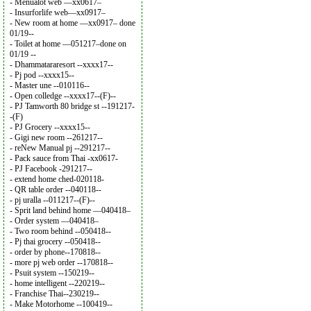
- Menualot web —xx0617–
- Insurforlife web—xx0917–
- New room at home —xx0917– done
01/19--
- Toilet at home —051217–done on
01/19 --
- Dhammatararesort --xxxx17--
- Pj pod --xxxx15--
- Master une --010116--
- Open colledge --xxxx17--(F)--
- PJ Tamworth 80 bridge st --191217-
-(F)
- PJ Grocery --xxxx15--
- Gigi new room --261217--
- reNew Manual pj --291217--
- Pack sauce from Thai -xx0617-
- PJ Facebook -291217--
- extend home ched-020118-
- QR table order --040118--
- pj uralla --011217--(F)--
- Sprit land behind home —040418–
- Order system —040418–
- Two room behind --050418--
- Pj thai grocery --050418--
- order by phone--170818--
- more pj web order --170818--
- Psuit system --150219--
- home intelligent --220219--
- Franchise Thai--230219--
- Make Motorhome --100419--