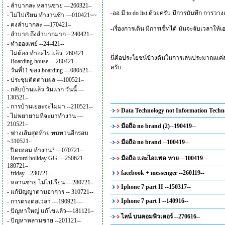
-
ลำบากละ หลานชาย —260321–
-ออ มี to do list ด้วยครับ มีการบันทึก กา
-
ไม่ไปเรียน ทำงานช้า —010421~~
-
คงลำบากละ —170421–
-เรื่องการเดิน มีการเซ็ทได้ มันจะจับเวลาให้เอง 
-
ลำบาก ถึงลำบากมาก --240421--
-
ทำอองเทย์ --24-421--
-
ไม่ต้อง ทำอะไร แล้ว -260421–
นี่คือประโยชน์ข้างต้นในการเล่นประมาณแค่สอง
-
Boarding house —280421–
ครับ
-
วันที่11 ของ boarding —080521–
-
ประชุมติดตามผล —100521–
-
กลับบ้านแล้ว วันแรก วันนี้ —
130521–
-
การบ้านเยอะจะไม่มา --210521--
Data Technology not Information Techno
-
ไม่พยายามที่จะมาทำงาน —
210521–
มือถือ no brand (2)--190419--
-
ฟางเส้นสุดท้าย ทบทวนอีกรอบ
~310521–
มือถือ no brand --100419--
-
ปิดเทอม ทำงาน? —070721–
-
Record holiday GG —250621-
มือถือ และไอแพด หาย—100419--
180721–
facebook + messenger --260119--
-
friday --230721--
-
หลานชาย ไม่ไปเรียน —280721–
Iphone 7 part II --150317--
-
แก้ปัญญาตามอาการ -- 310721--
Iphone 7 part I --140916--
-
การตรงต่อเวลา —190921—
-
ปัญหาใหญ่ แก้ไขแล้ว—181121–
ไลน์ บนคอมพิวเตอร์ --270616--
-
ปัญหาหลานชาย --201121--