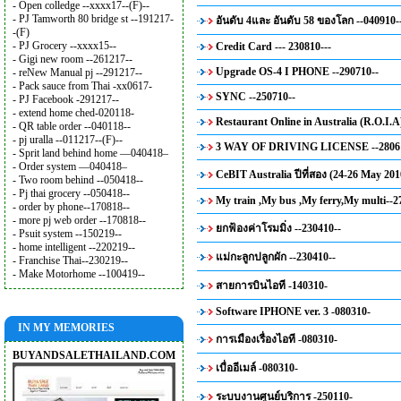
- Open colledge --xxxx17--(F)--
- PJ Tamworth 80 bridge st --191217-
อันดับ 4และ อันดับ 58 ของโลก --040910-
-(F)
- PJ Grocery --xxxx15--
Credit Card --- 230810---
- Gigi new room --261217--
Upgrade OS-4 I PHONE --290710--
- reNew Manual pj --291217--
- Pack sauce from Thai -xx0617-
SYNC --250710--
- PJ Facebook -291217--
- extend home ched-020118-
Restaurant Online in Australia (R.O.I.A
- QR table order --040118--
- pj uralla --011217--(F)--
3 WAY OF DRIVING LICENSE --28061
- Sprit land behind home —040418–
- Order system —040418–
CeBIT Australia ปีที่สอง (24-26 May 201
- Two room behind --050418--
- Pj thai grocery --050418--
My train ,My bus ,My ferry,My multi--2
- order by phone--170818--
- more pj web order --170818--
ยกฟ้องค่าโรมมิ่ง --230410--
- Psuit system --150219--
- home intelligent --220219--
แม่กะลูกปลูกผัก --230410--
- Franchise Thai--230219--
- Make Motorhome --100419--
สายการบินไอที -140310-
Software IPHONE ver. 3 -080310-
IN MY MEMORIES
การเมืองเรื่องไอที -080310-
BUYANDSALETHAILAND.COM
เบื่ออีเมล์ -080310-
ระบบงานศูนย์บริการ -250110-