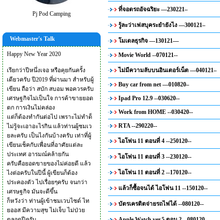
ที่จอดรถอัจฉริยะ —230221–
Pj Pod Camping
รู้ละว่าเฟสบุคระยำยังไง —300121–
Webmaster's Talk
โมเดลธุรกิจ —130121—
Happy New Year 2020
Movie World --070121--
เรียกว่าปีหนึ่งเจอ หรือคุยกันครั้ง
ไม่มีความลับบนอินเตอร์เน็ต —040121–
เดียวครับ ปี2019 ที่ผ่านมา สำหรับผู้
Buy car from net —010820–
เขียน ถือว่า สบัก สบอม พอควรครับ
เศรษฐกิจไม่เป็นใจ การค้าขายยอด
Ipad Pro 12.9 --030620--
ตก การเงินไม่คล่อง
Work from HOME --030420--
แต่ก็ต้องทำกันต่อไป เพราะไม่ทำด็
RTA --290220--
ไม่รู้จะเอาอะไรกิน แล้วท่านผู้ชมเว
ยละครับ เป็นไงกันบ้างครับ เท่าที่ผู้
ไอโฟน 11 ตอนที่ 4 --250120--
เขียนเช็คกับเพื่อนที่อาศัยแต่ละ
ประเทศ อารมณ์คล้ายกัน
ไอโฟน 11 ตอนที่ 3 --230120--
ครับคือยอดขายของไม่ค่อยดี แล้ว
ไอโฟน 11 ตอนที่ 2 --170120--
ไงต่อครับในปีนี้ ผู้เขียนก็ต้อง
ประคองตัว ไปเรื่อยๆครับ จนกว่า
แล้วก็ซื้อจนได้ ไอโฟน 11 --150120--
เศรษฐกิจ มันจะดีขึ้น
ก็หวังว่า ท่านผู้เข้าชมเวบไซด์ ไท
บัตรเครดิตจ่ายรถไฟได้ --080120--
ยออส มีความสุข ไม่เจ็บ ไม่ป่วย
ตลอดปีครับ
Apple Watch ver.5 ตอน 2 --080120--