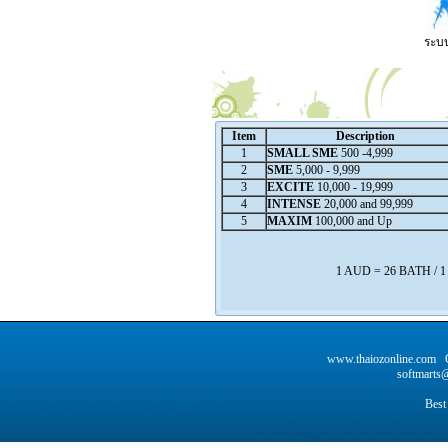
ระบบ
Item
Description
1
SMALL SME
500 -4,999
2
SME
5,000 - 9,999
3
EXCITE
10,000 - 19,999
4
INTENSE
20,000 and 99,999
5
MAXIM
100,000 and Up
1 AUD = 26 BATH / 
www.thaiozonline.com C
softmarts@
Best