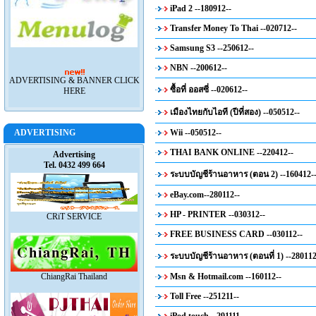
iPad 2 --180912--
Transfer Money To Thai --020712--
Samsung S3 --250612--
NBN --200612--
ADVERTISING & BANNER CLICK
ซื้อที่ ออสซี่ --020612--
HERE
เมืองไทยกับไอที (ปีที่สอง) --050512--
ADVERTISING
Wii --050512--
THAI BANK ONLINE --220412--
Advertising
Tel. 0432 499 664
ระบบบัญชีร้านอาหาร (ตอน 2) --160412-
eBay.com--280112--
HP - PRINTER --030312--
CRiT SERVICE
FREE BUSINESS CARD --030112--
ระบบบัญชีร้านอาหาร (ตอนที่ 1) --280112
ChiangRai Thailand
Msn & Hotmail.com --160112--
Toll Free --251211--