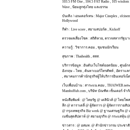
103.5 FM One
,
104.5 FAT Radio
,
105 wisdom 
Wave
,
นิยมลูกทุ่งไทย และธรรม
บันเทิง / เอนเตอร์เทน :
Major Cineplex
,
sfcinem
Hollywood
กีฬา :
Live score
,
สยามสปอร์ต
,
Kickoff
ตรวจผลเสี่ยงโชค :
สถิติหวย
,
ตรวจสลากรัฐบา
ความรู้ :
วิชาการ.คอม
,
ชุมชนนักเรียน
สุขภาพ :
Thaihealth
,
สสส.
บริการข้อมูล :
อันดับเว็บไซต์ยอดนิยม
,
ศูนย์ก
อังกฤษ – ไทย
,
ค้นหาเบอร์โทรศัพท์
,
อัตราแลก
,
สมาคมการค้านักธุรกิจผู้ให้บริการอินเทอร์เน
เว็บเพื่อนบ้าน :
สาระแน.คอม
,
THAIWEB.net
MamboHub.com
,
บริษัท บัณฑิต เซ็นเตอร์ จำก
หนังสือพิมพ์ :
@
ไทยรัฐ
@
เดลินิวส์
@
ไทยโพส
ลึก
@
ดาราเดลี่
@
ผู้จัดการ
@
ผู้จัดการรายสัป
@
กรุงเทพธุรกิจ Biz week
@
ฐานเศรษฐกิจ
@
เนชั่นสุดสัปดาห์
@
สยามธุรกิจ
@
กระแสหุ้น
ข่าวสาร :
@
อสมท.
@
สำนักข่าวกรม ประชาสั