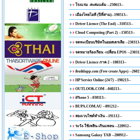
โรงแรม -สะสมแต้ม --250613--
เมืองไทยไอที (ปีที่สาม)--190513--
Driver Licence (The End) --310513--
Cloud Computing (Part 2) --150513--
จดทะเบียนบริษัทในออสเตรเลีย --230313-
จดหมายร้องเรียน -เปลี่ยน EPOS --23031
Driver Licence ภาค 2 --180313--
ibuildapp.com (Free create Apps) --2602
HP Service Online (24/7) --190213--
OUTLOOK.COM --040213--
iPhone 5 --030113--
BUPA.COM.AU --091212--
สองเวบไซด์ทำเงิน --191112--
ระวัง-ใช้เพลิน-เกินแพลน --220912--
Samsung Galaxy TAB --200912--