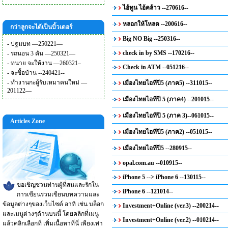
ไอ้ทูน ไอ้คล้าว --270616--
หลอกให้โหลด --200616--
กว่าลูกจะได้เป็นบิ้วเดอร์
Big NO Big --250316--
-
ปฐมบท —250221—
check in by SMS --170216--
-
รถนอน 3 คัน —250321—
-
ทนาย จะให้งาน —260321–
Check in ATM --051216--
-
จะซื้อบ้าน --240421--
-
ทำงานกะผู้รับเหมาคนใหม่ —
เมืองไทยไอทีปี5 (ภาค5) --311015--
201122—
เมืองไทยไอทีปี 5 (ภาค4) --201015--
เมืองไทยไอทีปี 5 (ภาค 3)--061015--
Articles Zone
เมืองไทยไอทีปี5 (ภาค2) --051015--
เมืองไทยไอทีปี5 --280915--
opal.com.au --010915--
iPhone 5 --> iPhone 6 --130115--
ขอเชิญชวนท่านผู้ที่สนและรักใน
iPhone 6 --121014--
การเขียนร่วมเขียนบทความและ
ข้อมูลต่างๆของเว็บไซต์ อาทิ เช่น บล็อก
Investment+Online (ver.3) --200214--
และเมนูต่างๆด้านบนนี้ โดยคลิกที่เมนู
Investment+Online (ver.2) --010214--
แล้วคลิกเลือกที่ เพิ่มเนื้อหาที่นี่ เพียงเท่า