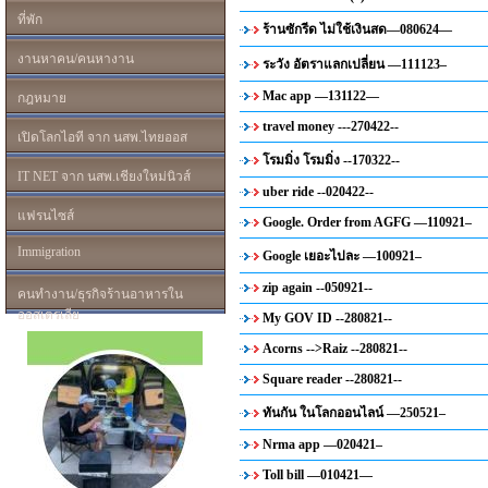
ที่พัก
ร้านซักรีด ไม่ใช้เงินสด—080624—
งานหาคน/คนหางาน
ระวัง อัตราแลกเปลี่ยน —111123–
Mac app —131122—
กฎหมาย
travel money ---270422--
เปิดโลกไอที จาก นสพ.ไทยออส
โรมมิ่ง โรมมิ่ง --170322--
IT NET จาก นสพ.เชียงใหม่นิวส์
uber ride --020422--
แฟรนไซส์
Google. Order from AGFG —110921–
Immigration
Google เยอะไปละ —100921–
zip again --050921--
คนทำงาน/ธุรกิจร้านอาหารใน
ออสเตรเลีย
My GOV ID --280821--
Acorns -->Raiz --280821--
Square reader --280821--
ทันกัน ในโลกออนไลน์ —250521–
Nrma app —020421–
Toll bill —010421—