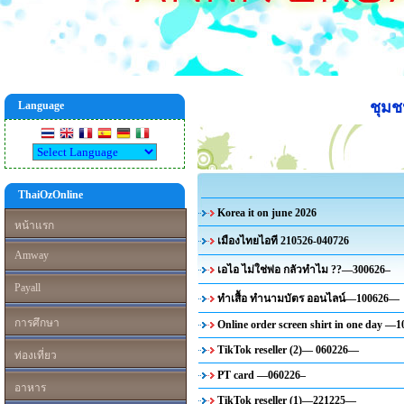
ชุม
Language
ThaiOzOnline
Korea it on june 2026
หน้าแรก
เมืองไทยไอที 210526-040726
Amway
เอไอ ไม่ใช่พ่อ กลัวทำไม ??—300626–
Payall
ทำเสื้อ ทำนามบัตร ออนไลน์—100626—
การศึกษา
Online order screen shirt in one day 
TikTok reseller (2)— 060226—
ท่องเที่ยว
PT card —060226–
อาหาร
TikTok reseller (1)—221225—