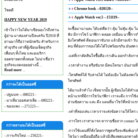
Chrome book --020120--
โชคดี
Apple Watch ver.5 --151119--
HAPPY NEW YEAR 2019
จะซื้อมานานละ ได้แต่คืดว่า คุ้ม ไม่คุ้ม คุ้ม ไม
เข้าใจว่าไม่ได้มาเขียนอะไรถึงท่าน
ฟัง มีการโชว์ นาฬิกา ตลอด เหมือน นาฬิืกาจริง
ผู้อ่าน มาสองสามปีละครับ ปี2018 ที่
อิงโทรศัพท์ ดีตอนเราขับรถ แล้วมีสายเข้า รับ
ผ่านมาก็ถือว่าหนักครับ สำหรับการ
คน ที่ต้องการจองโต๊ะได้ไปพร้อมๆกัน มันสด
ทำธุรกิจ เท่าที่ผู้เขียนเช็คธุรกิจ
เพื่อนๆ ทั้งไทย และอเมริกา
-แต่ที่เราตัดสินใจซื้อคือ เราเดิน ออกกำลังก
ยอดขายตกทั้งหมด ไม่น่าเชื่อว่า
ธุรกิจจะถดถอยอย่างนี้ ...
-เวลาทำงาน หรือขับรถ มีคนโทรมา มันง่ายที
Read more
...
-โทรศัพท์ได้ รับสายได้ ไม่ต้องอิง ไม่ต้องพกโท
โทรศัพท์
กว่าจะได้เป็นออสซี่
ได้มาแล้วทำไง เซ็ทยากมัีย ผู้เขียนไม่ได้ทำเอ
-
ปฐมบท —080221–
หน้าแรกที่มีการโชว์นาฬิกา เราจะดึง การใช้งา
-
มาเที่ยวออสเตรเลีย —080221–
อ่านช้อความ และ ดึง แผนที่มาโชว์ที่หน้าแ
-
ของแพง —271223—
-เท่่าที่ลองเล่น เวลาเราจะส่งข้อความให้ใคร
-การโทร เราสามารถ หารายชื่อจาก contact ได้
กว่าหลานจะได้เป็นออสซี่
-การใช้แผนที่ก็สั่งโดยการพูดหรือจะพิมพ์เอา
-
ภาระกิจใหม่ —250221–
โชว์มา เหมือนมือถือ แล้วมีเสียงพูดบอกทางด