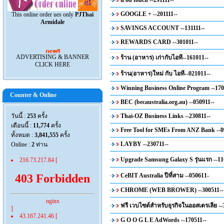
iPod touch --291111--
GOOGLE + --201111--
This online order ues only
PJThai
Armidale
SAVINGS ACCOUNT --131111--
REWARDS CARD --301011--
ADVERTISING & BANNER
ร้าน (อาหาร) เก่ากับไอที--161011--
CLICK HERE
ร้าน(อาหาร)ใหม่ กับ ไอที--021011--
Winning Business Online Program --170
Counter & Online
BEC (becaustralia.org.au) --050911--
วันนี้ :
253
ครั้ง
Thai-OZ Business Links --230811--
เดือนนี้ :
11,774
ครั้ง
Free Tool for SMEs From ANZ Bank --0
ทั้งหมด :
3,841,555
ครั้ง
LAYBY --230711--
Online :
2
ท่าน
Upgrade Samsung Galaxy S รุ่นแรก --11
216.73.217.84 [
CeBIT Australia ปีที่สาม --050611-
403 Forbidden
CHROME (WEB BROWER) --300511--
nginx
ฟรี เวบไซด์สำหรับธุรกิจในออสเตรเลีย --
]
43.167.241.46 [
G O O G L E AdWords --170511--