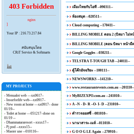
403 Forbidden
เมืองไทยกับไอที --090311--
ห้องสมุด --020511--
nginx
]
Cloud computing --170411--
Your IP : 216.73.217.84
BILLING MOBILE ตอน 2 (บิลมา ไม่หน้า
BILLING MOBILE (ตอน บิลมา หน้ามืด )
สนับสนุนโดย
CRiT Service & Softmarts
Google Goggles --030211--
TELSTRA T-TOUGH TAB --240111--
ตู้โค๊กอัจฉริยะ --100111--
NEWSWORKS --141210--
MY PROJECTS
www.restaurantevents.com.au --201110-
- Menualot web —xx0617–
MyBIZEXPO.com.au --241010--
- Insurforlife web—xx0917–
A –N - D- R –O- I- D --231010--
- New room at home —xx0917– done
01/19--
- Toilet at home —051217–done on
ตำรวจออสซี่ --081010--
01/19 --
- Dhammatararesort --xxxx17--
นานาสาระ-เมล์ --011010--
- Pj pod --xxxx15--
- Master une --010116--
G O O G LE Again --270910--