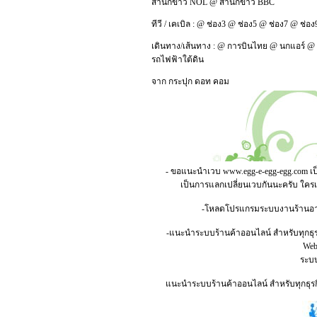
สำนักข่าว NOL
@
สำนักข่าว BBC
ทีวี / เคเบิล :
@
ช่อง3
@
ช่อง5
@
ช่อง7
@
ช่อง
เดินทาง/เส้นทาง :
@
การบินไทย
@
นกแอร์
@
รถไฟฟ้าใต้ดิน
จาก
กระปุก ดอท คอม
- ขอแนะนำเวบ
www.egg-e-egg-egg.com
เป
เป็นการแลกเปลี่ยนเวบกันนะครับ ใคร
-โหลดโปรแกรมระบบงานร้านอาหาร
-แนะนำระบบร้านค้าออนไลน์ สำหรับทุกธุร
Webs
ระบบ
แนะนำระบบร้านค้าออนไลน์ สำหรับทุกธุรกิ