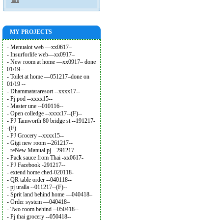
MY PROJECTS
- Menualot web —xx0617–
- Insurforlife web—xx0917–
- New room at home —xx0917– done
01/19--
- Toilet at home —051217–done on
01/19 --
- Dhammatararesort --xxxx17--
- Pj pod --xxxx15--
- Master une --010116--
- Open colledge --xxxx17--(F)--
- PJ Tamworth 80 bridge st --191217-
-(F)
- PJ Grocery --xxxx15--
- Gigi new room --261217--
- reNew Manual pj --291217--
- Pack sauce from Thai -xx0617-
- PJ Facebook -291217--
- extend home ched-020118-
- QR table order --040118--
- pj uralla --011217--(F)--
- Sprit land behind home —040418–
- Order system —040418–
- Two room behind --050418--
- Pj thai grocery --050418--