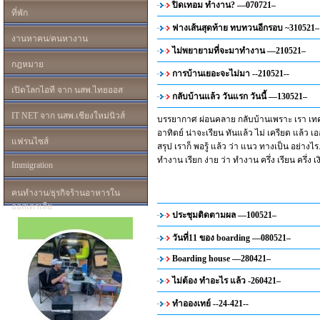
ปิดเทอม ทำงาน? —070721–
ที่พัก
ฟางเส้นสุดท้าย ทบทวนอีกรอบ ~310521–
งานหาคน/คนหางาน
ไม่พยายามที่จะมาทำงาน —210521–
กฎหมาย
การบ้านเยอะจะไม่มา --210521--
เปิดโลกไอที จาก นสพ.ไทยออส
กลับบ้านแล้ว วันแรก วันนี้ —130521–
IT NET จาก นสพ.เชียงใหม่นิวส์
บรรยากาศ ผ่อนคลาย กลับบ้านเพราะ เรา เทค 
อาทิตย์ น่าจะเรียน ทันแล้ว ไม่ เครียด แล้ว เ
แฟรนไซส์
สรุป เราก็ พอรู้ แล้ว ว่า แนว ทางเป็น อย่างไร.
ทำงาน เรียก ง่าย ว่า ทำงาน ครึ่ง เรียน ครึ่ง เง
Immigration
คนทำงาน/ธุรกิจร้านอาหารใน
ออสเตรเลีย
ประชุมติดตามผล —100521–
วันที่11 ของ boarding —080521–
Boarding house —280421–
ไม่ต้อง ทำอะไร แล้ว -260421–
ทำอองเทย์ --24-421--