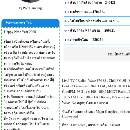
ลำบาก ถึงลำบากมาก --240421--
Pj Pod Camping
คงลำบากละ —170421–
ไม่ไปเรียน ทำงานช้า —010421~~
Webmaster's Talk
ลำบากละ หลานชาย —260321–
Happy New Year 2020
ภาระกิจใหม่ —250221–
เรียกว่าปีหนึ่งเจอ หรือคุยกันครั้ง
เดียวครับ ปี2019 ที่ผ่านมา สำหรับผู้
เขียน ถือว่า สบัก สบอม พอควรครับ
ร่วมเป็นส่วนห
เศรษฐกิจไม่เป็นใจ การค้าขายยอด
ตก การเงินไม่คล่อง
แต่ก็ต้องทำกันต่อไป เพราะไม่ทำด็
ไม่รู้จะเอาอะไรกิน แล้วท่านผู้ชมเว
ยละครับ เป็นไงกันบ้างครับ เท่าที่ผู้
Live! TV / Radio :
Wave FM 88
,
Chill FM 89
,
เขียนเช็คกับเพื่อนที่อาศัยแต่ละ
Cool 93 Fahrenheit
,
94.0 EFM
,
MAX 103.0 I f
ประเทศ อารมณ์คล้ายกัน
GoodFM. 98.5
,
จส.100
,
100.5 MCOT Radio
,
ครับคือยอดขายของไม่ค่อยดี แล้ว
103.5 FM One
,
104.5 FAT Radio
,
105 wisdom 
ไงต่อครับในปีนี้ ผู้เขียนก็ต้อง
Wave
,
นิยมลูกทุ่งไทย และธรรม
ประคองตัว ไปเรื่อยๆครับ จนกว่า
บันเทิง / เอนเตอร์เทน :
Major Cineplex
,
sfcinem
เศรษฐกิจ มันจะดีขึ้น
Hollywood
ก็หวังว่า ท่านผู้เข้าชมเวบไซด์ ไท
ยออส มีความสุข ไม่เจ็บ ไม่ป่วย
กีฬา :
Live score
,
สยามสปอร์ต
,
Kickoff
ตลอดปีครับ