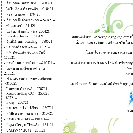
-
ลำบากละ หลานชาย —260321–
-
ไม่ไปเรียน ทำงานช้า —010421~~
-
คงลำบากละ —170421–
-
ลำบาก ถึงลำบากมาก --240421--
-
ทำอองเทย์ --24-421--
-
ไม่ต้อง ทำอะไร แล้ว -260421–
-
Boarding house —280421–
- ขอแนะนำเวบ
www.egg-e-egg-egg.com
เป
-
วันที่11 ของ boarding —080521–
เป็นการแลกเปลี่ยนเวบกันนะครับ ใคร
-
ประชุมติดตามผล —100521–
-โหลดโปรแกรมระบบงานร้านอาหาร
-
กลับบ้านแล้ว วันแรก วันนี้ —
130521–
-แนะนำระบบร้านค้าออนไลน์ สำหรับทุกธุร
-
การบ้านเยอะจะไม่มา --210521--
Webs
-
ไม่พยายามที่จะมาทำงาน —
210521–
ระบบ
-
ฟางเส้นสุดท้าย ทบทวนอีกรอบ
~310521–
แนะนำระบบร้านค้าออนไลน์ สำหรับทุกธุรกิ
-
ปิดเทอม ทำงาน? —070721–
-
Record holiday GG —250621-
180721–
-
friday --230721--
-
หลานชาย ไม่ไปเรียน —280721–
ระบบ
-
แก้ปัญญาตามอาการ -- 310721--
-
การตรงต่อเวลา —190921—
-
ปัญหาใหญ่ แก้ไขแล้ว—181121–
-
ปัญหาหลานชาย --201121--