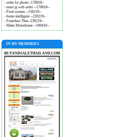
- order by phone--170818--
- more pj web order --170818--
- Psuit system --150219--
- home intelligent --220219--
- Franchise Thai--230219--
- Make Motorhome --100419--
IN MY MEMORIES
BUYANDSALETHAILAND.COM