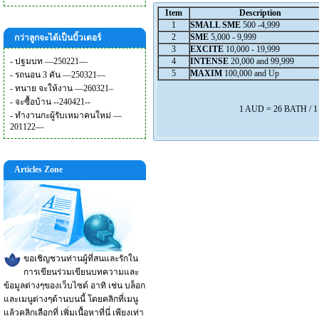
Item
Description
1
SMALL SME
500 -4,999
2
SME
5,000 - 9,999
กว่าลูกจะได้เป็นบิ้วเดอร์
3
EXCITE
10,000 - 19,999
-
ปฐมบท —250221—
4
INTENSE
20,000 and 99,999
5
MAXIM
100,000 and Up
-
รถนอน 3 คัน —250321—
-
ทนาย จะให้งาน —260321–
-
จะซื้อบ้าน --240421--
1 AUD = 26 BATH / 
-
ทำงานกะผู้รับเหมาคนใหม่ —
201122—
Articles Zone
ขอเชิญชวนท่านผู้ที่สนและรักใน
การเขียนร่วมเขียนบทความและ
ข้อมูลต่างๆของเว็บไซต์ อาทิ เช่น บล็อก
และเมนูต่างๆด้านบนนี้ โดยคลิกที่เมนู
แล้วคลิกเลือกที่ เพิ่มเนื้อหาที่นี่ เพียงเท่า