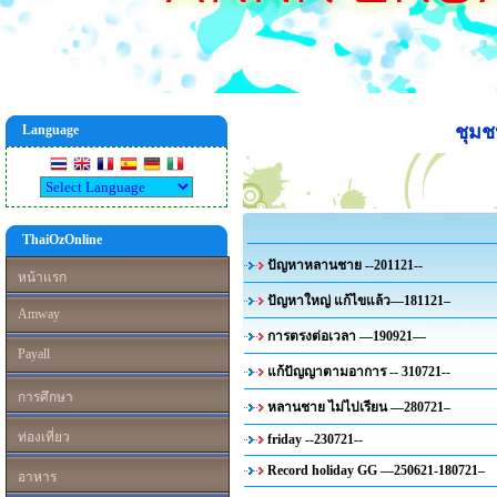
ชุม
Language
ThaiOzOnline
ปัญหาหลานชาย --201121--
หน้าแรก
ปัญหาใหญ่ แก้ไขแล้ว—181121–
Amway
การตรงต่อเวลา —190921—
Payall
แก้ปัญญาตามอาการ -- 310721--
การศึกษา
หลานชาย ไม่ไปเรียน —280721–
ท่องเที่ยว
friday --230721--
Record holiday GG —250621-180721–
อาหาร