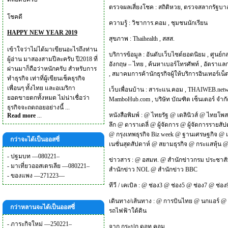
ตรวจผลเสี่ยงโชค :
สถิติหวย
,
ตรวจสลากรัฐบา
โชคดี
ความรู้ :
วิชาการ.คอม
,
ชุมชนนักเรียน
HAPPY NEW YEAR 2019
สุขภาพ :
Thaihealth
,
สสส.
เข้าใจว่าไม่ได้มาเขียนอะไรถึงท่าน
บริการข้อมูล :
อันดับเว็บไซต์ยอดนิยม
,
ศูนย์ก
ผู้อ่าน มาสองสามปีละครับ ปี2018 ที่
อังกฤษ – ไทย
,
ค้นหาเบอร์โทรศัพท์
,
อัตราแลก
ผ่านมาก็ถือว่าหนักครับ สำหรับการ
,
สมาคมการค้านักธุรกิจผู้ให้บริการอินเทอร์เน
ทำธุรกิจ เท่าที่ผู้เขียนเช็คธุรกิจ
เพื่อนๆ ทั้งไทย และอเมริกา
เว็บเพื่อนบ้าน :
สาระแน.คอม
,
THAIWEB.net
ยอดขายตกทั้งหมด ไม่น่าเชื่อว่า
MamboHub.com
,
บริษัท บัณฑิต เซ็นเตอร์ จำก
ธุรกิจจะถดถอยอย่างนี้ ...
หนังสือพิมพ์ :
@
ไทยรัฐ
@
เดลินิวส์
@
ไทยโพส
Read more
...
ลึก
@
ดาราเดลี่
@
ผู้จัดการ
@
ผู้จัดการรายสัป
@
กรุงเทพธุรกิจ Biz week
@
ฐานเศรษฐกิจ
@
กว่าจะได้เป็นออสซี่
เนชั่นสุดสัปดาห์
@
สยามธุรกิจ
@
กระแสหุ้น
-
ปฐมบท —080221–
ข่าวสาร :
@
อสมท.
@
สำนักข่าวกรม ประชาสั
-
มาเที่ยวออสเตรเลีย —080221–
สำนักข่าว NOL
@
สำนักข่าว BBC
-
ของแพง —271223—
ทีวี / เคเบิล :
@
ช่อง3
@
ช่อง5
@
ช่อง7
@
ช่อง
เดินทาง/เส้นทาง :
@
การบินไทย
@
นกแอร์
@
กว่าหลานจะได้เป็นออสซี่
รถไฟฟ้าใต้ดิน
-
ภาระกิจใหม่ —250221–
จาก
กระปุก ดอท คอม