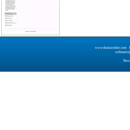
www.thaiozonline.com C
softmarts@
Best