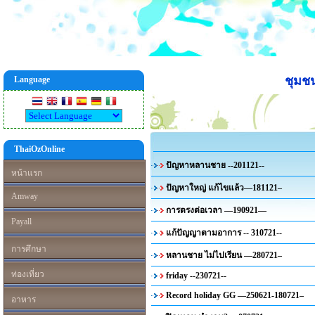
ชุมช
Language
ThaiOzOnline
ปัญหาหลานชาย --201121--
หน้าแรก
ปัญหาใหญ่ แก้ไขแล้ว—181121–
Amway
การตรงต่อเวลา —190921—
Payall
แก้ปัญญาตามอาการ -- 310721--
การศึกษา
หลานชาย ไม่ไปเรียน —280721–
ท่องเที่ยว
friday --230721--
Record holiday GG —250621-180721–
อาหาร