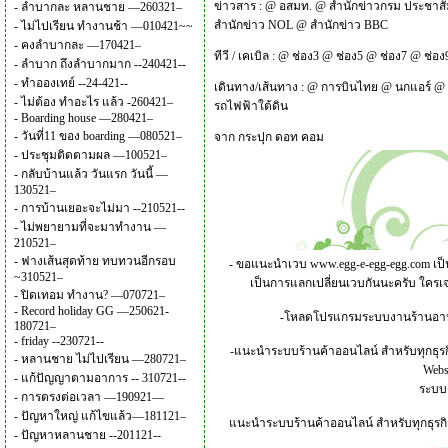
ข่าวสาร :
@
อสมท.
@
สำนักข่าวกรม ประชาสั
-
ลำบากละ หลานชาย —260321–
สำนักข่าว NOL
@
สำนักข่าว BBC
-
ไม่ไปเรียน ทำงานช้า —010421~~
-
คงลำบากละ —170421–
ทีวี / เคเบิล :
@
ช่อง3
@
ช่อง5
@
ช่อง7
@
ช่อง
-
ลำบาก ถึงลำบากมาก --240421--
-
ทำอองเทย์ --24-421--
เดินทาง/เส้นทาง :
@
การบินไทย
@
นกแอร์
@
-
ไม่ต้อง ทำอะไร แล้ว -260421–
รถไฟฟ้าใต้ดิน
-
Boarding house —280421–
-
วันที่11 ของ boarding —080521–
จาก
กระปุก ดอท คอม
-
ประชุมติดตามผล —100521–
-
กลับบ้านแล้ว วันแรก วันนี้ —
130521–
-
การบ้านเยอะจะไม่มา --210521--
-
ไม่พยายามที่จะมาทำงาน —
210521–
-
ฟางเส้นสุดท้าย ทบทวนอีกรอบ
- ขอแนะนำเวบ
www.egg-e-egg-egg.com
เป็
~310521–
เป็นการแลกเปลี่ยนเวบกันนะครับ ใครเ
-
ปิดเทอม ทำงาน? —070721–
-
Record holiday GG —250621-
-โหลดโปรแกรมระบบงานร้านอาหาร 
180721–
-
friday --230721--
-แนะนำระบบร้านค้าออนไลน์ สำหรับทุกธุรก
-
หลานชาย ไม่ไปเรียน —280721–
Websi
-
แก้ปัญญาตามอาการ -- 310721--
ระบบง
-
การตรงต่อเวลา —190921—
-
ปัญหาใหญ่ แก้ไขแล้ว—181121–
แนะนำระบบร้านค้าออนไลน์ สำหรับทุกธุรกิจ
-
ปัญหาหลานชาย --201121--