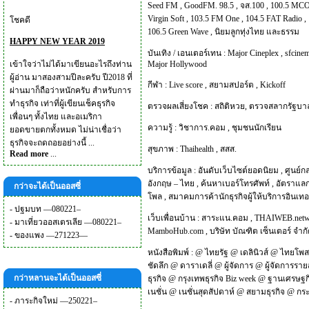
Seed FM
,
GoodFM. 98.5
,
จส.100
,
100.5 MCO
Virgin Soft
,
103.5 FM One
,
104.5 FAT Radio
,
โชคดี
106.5 Green Wave
,
นิยมลูกทุ่งไทย และธรรม
HAPPY NEW YEAR 2019
บันเทิง / เอนเตอร์เทน :
Major Cineplex
,
sfcinem
เข้าใจว่าไม่ได้มาเขียนอะไรถึงท่าน
Major Hollywood
ผู้อ่าน มาสองสามปีละครับ ปี2018 ที่
กีฬา :
Live score
,
สยามสปอร์ต
,
Kickoff
ผ่านมาก็ถือว่าหนักครับ สำหรับการ
ทำธุรกิจ เท่าที่ผู้เขียนเช็คธุรกิจ
ตรวจผลเสี่ยงโชค :
สถิติหวย
,
ตรวจสลากรัฐบา
เพื่อนๆ ทั้งไทย และอเมริกา
ความรู้ :
วิชาการ.คอม
,
ชุมชนนักเรียน
ยอดขายตกทั้งหมด ไม่น่าเชื่อว่า
ธุรกิจจะถดถอยอย่างนี้ ...
สุขภาพ :
Thaihealth
,
สสส.
Read more
...
บริการข้อมูล :
อันดับเว็บไซต์ยอดนิยม
,
ศูนย์ก
อังกฤษ – ไทย
,
ค้นหาเบอร์โทรศัพท์
,
อัตราแลก
กว่าจะได้เป็นออสซี่
โพล
,
สมาคมการค้านักธุรกิจผู้ให้บริการอินเทอ
-
ปฐมบท —080221–
เว็บเพื่อนบ้าน :
สาระแน.คอม
,
THAIWEB.net
-
มาเที่ยวออสเตรเลีย —080221–
MamboHub.com
,
บริษัท บัณฑิต เซ็นเตอร์ จำก
-
ของแพง —271223—
หนังสือพิมพ์ :
@
ไทยรัฐ
@
เดลินิวส์
@
ไทยโพส
ชัดลึก
@
ดาราเดลี่
@
ผู้จัดการ
@
ผู้จัดการราย
กว่าหลานจะได้เป็นออสซี่
ธุรกิจ
@
กรุงเทพธุรกิจ Biz week
@
ฐานเศรษฐก
เนชั่น
@
เนชั่นสุดสัปดาห์
@
สยามธุรกิจ
@
กระ
-
ภาระกิจใหม่ —250221–