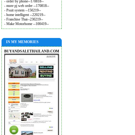
- order by phone--170818--
- more pj web order --170818--
- Psuit system --150219--
- home intelligent --220219--
- Franchise Thai--230219--
- Make Motorhome --100419--
IN MY MEMORIES
BUYANDSALETHAILAND.COM