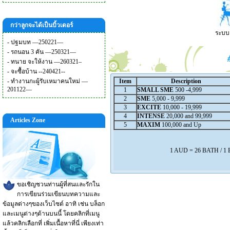
กว่าลูกจะได้เป็นบิ้วเดอร์
ระบบง
-
ปฐมบท —250221—
-
รถนอน 3 คัน —250321—
-
ทนาย จะให้งาน —260321–
-
จะซื้อบ้าน --240421--
-
ทำงานกะผู้รับเหมาคนใหม่ —
Item
Description
201122—
1
SMALL SME
500 -4,999
2
SME
5,000 - 9,999
3
EXCITE
10,000 - 19,999
4
INTENSE
20,000 and 99,999
Articles Zone
5
MAXIM
100,000 and Up
1 AUD = 26 BATH / 1
ขอเชิญชวนท่านผู้ที่สนและรักใน
การเขียนร่วมเขียนบทความและ
ข้อมูลต่างๆของเว็บไซต์ อาทิ เช่น บล็อก
และเมนูต่างๆด้านบนนี้ โดยคลิกที่เมนู
แล้วคลิกเลือกที่ เพิ่มเนื้อหาที่นี่ เพียงเท่า