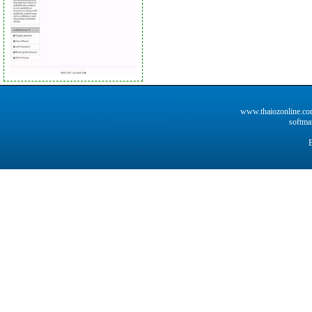
www.thaiozonline.co
softma
B