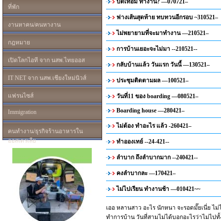
ปิดเทอม ทำงาน? —070721–
ที่พัก
ฟางเส้นสุดท้าย ทบทวนอีกรอบ ~310521–
งานหาคน/คนหางาน
ไม่พยายามที่จะมาทำงาน —210521–
กฎหมาย
การบ้านเยอะจะไม่มา --210521--
เปิดโลกไอที จาก นสพ.ไทยออส
กลับบ้านแล้ว วันแรก วันนี้ —130521–
IT NET จาก นสพ.เชียงใหม่นิวส์
ประชุมติดตามผล —100521–
แฟรนไซส์
วันที่11 ของ boarding —080521–
Boarding house —280421–
Immigration
ไม่ต้อง ทำอะไร แล้ว -260421–
คนทำงาน/ธุรกิจร้านอาหารใน
ออสเตรเลีย
ทำอองเทย์ --24-421--
ลำบาก ถึงลำบากมาก --240421--
คงลำบากละ —170421–
ไม่ไปเรียน ทำงานช้า —010421~~
เออ หลานสาว อะไร นักหนา จะรอดมั๊ยเนี่ย ไม่ไปเ
ทำการบ้าน วันที่สามไม่ได้บอกอะไรว่าไม่ไปทั้งๆ