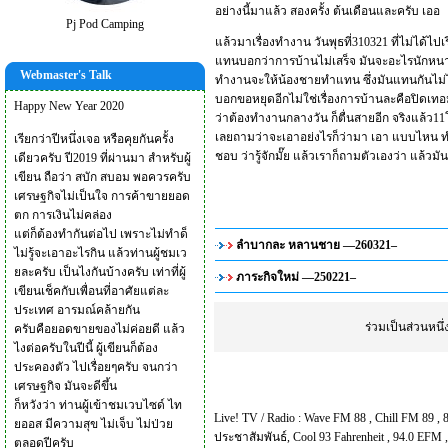
อย่างนี้มาแล้ว สองครั้ง ต้นเดือนและครับ เออ
Pj Pod Camping
แล้วมาเรื่องทำงาน วันพุธที่310321 ที่ไม่ได้
แทนบอกว่าการบ้านไม่เสร็จ มันจะอะไรนักหนาคร
Webmaster's Talk
ทำงานจะให้น้องชายทำแทน ซึ่งมันแทนกันไม่ได้
บอกขอหยุดอีกไม่ใช่เรื่องการบ้านละคือปิดเทอ
Happy New Year 2020
ว่าต้องทำงานกลางวัน ก็ตื่นสายอีก จริงแล้ว11โม
เลยถามว่าจะเอาอย่งไรก็ว่ามา เอา แบบไหน ทำไ
เรียกว่าปีหนึ่งเจอ หรือคุยกันครั้ง
ชอบ ว่ารู้จักมั๊ย แล้วเราก็ถามตัวเองว่า แล้วมั
เดียวครับ ปี2019 ที่ผ่านมา สำหรับผู้
เขียน ถือว่า สบัก สบอม พอควรครับ
เศรษฐกิจไม่เป็นใจ การค้าขายยอด
ตก การเงินไม่คล่อง
แต่ก็ต้องทำกันต่อไป เพราะไม่ทำด็
ลำบากละ หลานชาย —260321–
ไม่รู้จะเอาอะไรกิน แล้วท่านผู้ชมเว
ยละครับ เป็นไงกันบ้างครับ เท่าที่ผู้
ภาระกิจใหม่ —250221–
เขียนเช็คกับเพื่อนที่อาศัยแต่ละ
ประเทศ อารมณ์คล้ายกัน
ร่วมเป็นส่วนหน
ครับคือยอดขายของไม่ค่อยดี แล้ว
ไงต่อครับในปีนี้ ผู้เขียนก็ต้อง
ประคองตัว ไปเรื่อยๆครับ จนกว่า
เศรษฐกิจ มันจะดีขึ้น
ก็หวังว่า ท่านผู้เข้าชมเวบไซด์ ไท
Live! TV / Radio :
Wave FM 88
,
Chill FM 89
,
ยออส มีความสุข ไม่เจ็บ ไม่ป่วย
ประชาสัมพันธ์
,
Cool 93 Fahrenheit
,
94.0 EFM
ตลอดปีครับ