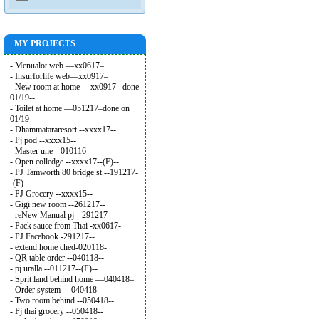
MY PROJECTS
- Menualot web —xx0617–
- Insurforlife web—xx0917–
- New room at home —xx0917– done
01/19--
- Toilet at home —051217–done on
01/19 --
- Dhammatararesort --xxxx17--
- Pj pod --xxxx15--
- Master une --010116--
- Open colledge --xxxx17--(F)--
- PJ Tamworth 80 bridge st --191217-
-(F)
- PJ Grocery --xxxx15--
- Gigi new room --261217--
- reNew Manual pj --291217--
- Pack sauce from Thai -xx0617-
- PJ Facebook -291217--
- extend home ched-020118-
- QR table order --040118--
- pj uralla --011217--(F)--
- Sprit land behind home —040418–
- Order system —040418–
- Two room behind --050418--
- Pj thai grocery --050418--