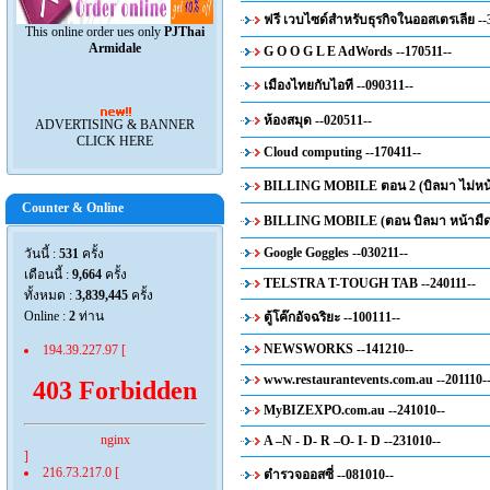
ฟรี เวบไซด์สำหรับธุรกิจในออสเตรเลีย --
This online order ues only
PJThai
Armidale
G O O G L E AdWords --170511--
เมืองไทยกับไอที --090311--
ห้องสมุด --020511--
ADVERTISING & BANNER
CLICK HERE
Cloud computing --170411--
BILLING MOBILE ตอน 2 (บิลมา ไม่หน้า
Counter & Online
BILLING MOBILE (ตอน บิลมา หน้ามืด )
Google Goggles --030211--
วันนี้ :
531
ครั้ง
เดือนนี้ :
9,664
ครั้ง
TELSTRA T-TOUGH TAB --240111--
ทั้งหมด :
3,839,445
ครั้ง
Online :
2
ท่าน
ตู้โค๊กอัจฉริยะ --100111--
NEWSWORKS --141210--
194.39.227.97 [
www.restaurantevents.com.au --201110-
403 Forbidden
MyBIZEXPO.com.au --241010--
nginx
A –N - D- R –O- I- D --231010--
]
216.73.217.0 [
ตำรวจออสซี่ --081010--