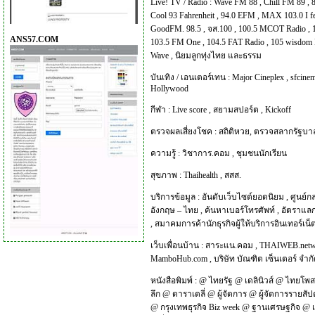
Live! TV / Radio :
Wave FM 88
,
Chill FM 89
,
Cool 93 Fahrenheit
,
94.0 EFM
,
MAX 103.0 I f
GoodFM. 98.5
,
จส.100
,
100.5 MCOT Radio
,
ANS57.COM
103.5 FM One
,
104.5 FAT Radio
,
105 wisdom 
Wave
,
นิยมลูกทุ่งไทย และธรรม
บันเทิง / เอนเตอร์เทน :
Major Cineplex
,
sfcinem
Hollywood
กีฬา :
Live score
,
สยามสปอร์ต
,
Kickoff
ตรวจผลเสี่ยงโชค :
สถิติหวย
,
ตรวจสลากรัฐบา
ความรู้ :
วิชาการ.คอม
,
ชุมชนนักเรียน
สุขภาพ :
Thaihealth
,
สสส.
บริการข้อมูล :
อันดับเว็บไซต์ยอดนิยม
,
ศูนย์ก
อังกฤษ – ไทย
,
ค้นหาเบอร์โทรศัพท์
,
อัตราแลก
,
สมาคมการค้านักธุรกิจผู้ให้บริการอินเทอร์เน
เว็บเพื่อนบ้าน :
สาระแน.คอม
,
THAIWEB.net
MamboHub.com
,
บริษัท บัณฑิต เซ็นเตอร์ จำก
หนังสือพิมพ์ :
@
ไทยรัฐ
@
เดลินิวส์
@
ไทยโพส
ลึก
@
ดาราเดลี่
@
ผู้จัดการ
@
ผู้จัดการรายสัป
@
กรุงเทพธุรกิจ Biz week
@
ฐานเศรษฐกิจ
@