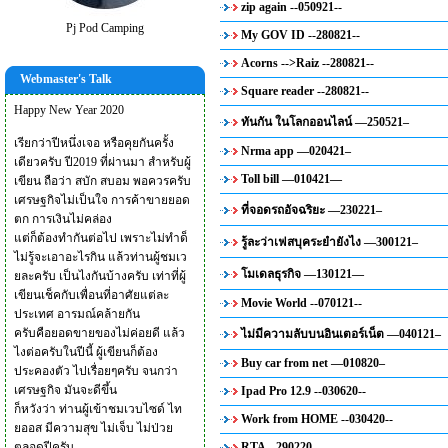
zip again --050921--
Pj Pod Camping
My GOV ID --280821--
Acorns -->Raiz --280821--
Webmaster's Talk
Square reader --280821--
Happy New Year 2020
ทันกัน ในโลกออนไลน์ —250521–
เรียกว่าปีหนึ่งเจอ หรือคุยกันครั้ง
Nrma app —020421–
เดียวครับ ปี2019 ที่ผ่านมา สำหรับผู้
Toll bill —010421—
เขียน ถือว่า สบัก สบอม พอควรครับ
เศรษฐกิจไม่เป็นใจ การค้าขายยอด
ที่จอดรถอัจฉริยะ —230221–
ตก การเงินไม่คล่อง
แต่ก็ต้องทำกันต่อไป เพราะไม่ทำด็
รู้ละว่าเฟสบุคระยำยังไง —300121–
ไม่รู้จะเอาอะไรกิน แล้วท่านผู้ชมเว
โมเดลธุรกิจ —130121—
ยละครับ เป็นไงกันบ้างครับ เท่าที่ผู้
เขียนเช็คกับเพื่อนที่อาศัยแต่ละ
Movie World --070121--
ประเทศ อารมณ์คล้ายกัน
ครับคือยอดขายของไม่ค่อยดี แล้ว
ไม่มีความลับบนอินเตอร์เน็ต —040121–
ไงต่อครับในปีนี้ ผู้เขียนก็ต้อง
Buy car from net —010820–
ประคองตัว ไปเรื่อยๆครับ จนกว่า
เศรษฐกิจ มันจะดีขึ้น
Ipad Pro 12.9 --030620--
ก็หวังว่า ท่านผู้เข้าชมเวบไซด์ ไท
Work from HOME --030420--
ยออส มีความสุข ไม่เจ็บ ไม่ป่วย
ตลอดปีครับ
RTA --290220--