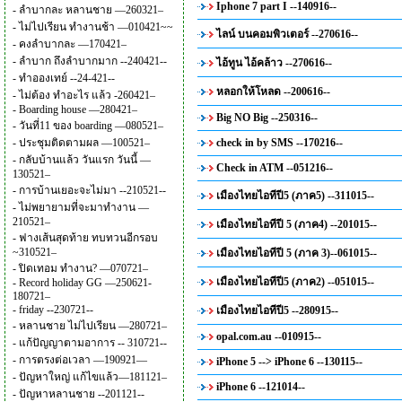
Iphone 7 part I --140916--
-
ลำบากละ หลานชาย —260321–
-
ไม่ไปเรียน ทำงานช้า —010421~~
ไลน์ บนคอมพิวเตอร์ --270616--
-
คงลำบากละ —170421–
-
ลำบาก ถึงลำบากมาก --240421--
ไอ้ทูน ไอ้คล้าว --270616--
-
ทำอองเทย์ --24-421--
หลอกให้โหลด --200616--
-
ไม่ต้อง ทำอะไร แล้ว -260421–
-
Boarding house —280421–
Big NO Big --250316--
-
วันที่11 ของ boarding —080521–
-
ประชุมติดตามผล —100521–
check in by SMS --170216--
-
กลับบ้านแล้ว วันแรก วันนี้ —
Check in ATM --051216--
130521–
-
การบ้านเยอะจะไม่มา --210521--
เมืองไทยไอทีปี5 (ภาค5) --311015--
-
ไม่พยายามที่จะมาทำงาน —
210521–
เมืองไทยไอทีปี 5 (ภาค4) --201015--
-
ฟางเส้นสุดท้าย ทบทวนอีกรอบ
~310521–
เมืองไทยไอทีปี 5 (ภาค 3)--061015--
-
ปิดเทอม ทำงาน? —070721–
เมืองไทยไอทีปี5 (ภาค2) --051015--
-
Record holiday GG —250621-
180721–
-
friday --230721--
เมืองไทยไอทีปี5 --280915--
-
หลานชาย ไม่ไปเรียน —280721–
opal.com.au --010915--
-
แก้ปัญญาตามอาการ -- 310721--
-
การตรงต่อเวลา —190921—
iPhone 5 --> iPhone 6 --130115--
-
ปัญหาใหญ่ แก้ไขแล้ว—181121–
iPhone 6 --121014--
-
ปัญหาหลานชาย --201121--