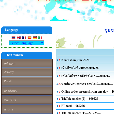
ชุม
Language
ThaiOzOnline
Korea it on june 2026
หน้าแรก
เมืองไทยไอที 210526-040726
Amway
เอไอ ไม่ใช่พ่อ กลัวทำไม ??—300626–
Payall
ทำเสื้อ ทำนามบัตร ออนไลน์—100626—
การศึกษา
Online order screen shirt in one day 
TikTok reseller (2)— 060226—
ท่องเที่ยว
PT card —060226–
อาหาร
TikTok reseller (1)—221225—