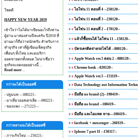
ไอโฟน 11 ตอนที่ 4 --250120--
โชคดี
ไอโฟน 11 ตอนที่ 3 --230120--
HAPPY NEW YEAR 2019
ไอโฟน 11 ตอนที่ 2 --170120--
เข้าใจว่าไม่ได้มาเขียนอะไรถึงท่าน
ผู้อ่าน มาสองสามปีละครับ ปี2018 ที่
แล้วก็ซื้อจนได้ ไอโฟน 11 --150120--
ผ่านมาก็ถือว่าหนักครับ สำหรับการ
ทำธุรกิจ เท่าที่ผู้เขียนเช็คธุรกิจ
บัตรเครดิตจ่ายรถไฟได้ --080120--
เพื่อนๆ ทั้งไทย และอเมริกา
Apple Watch ver.5 ตอน 2 --080120--
ยอดขายตกทั้งหมด ไม่น่าเชื่อว่า
ธุรกิจจะถดถอยอย่างนี้ ...
Chrome book --020120--
Read more
...
Apple Watch ver.5 --151119--
กว่าจะได้เป็นออสซี่
Data Technology not Information Techno
มือถือ no brand (2)--190419--
-
ปฐมบท —080221–
-
มาเที่ยวออสเตรเลีย —080221–
มือถือ no brand --100419--
-
ของแพง —271223—
มือถือ และไอแพด หาย—100419--
facebook + messenger --260119--
กว่าหลานจะได้เป็นออสซี่
Iphone 7 part II --150317--
-
ภาระกิจใหม่ —250221–