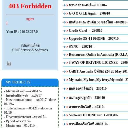
403 Forbidden
นานาสาระ-เมล์ --011010--
G O O G LE Again --270910--
nginx
อันดับ 4และ อันดับ 58 ของโลก --040910-
]
Credit Card --- 230810---
Your IP : 216.73.217.0
Upgrade OS-4 I PHONE --290710--
สนับสนุนโดย
SYNC --250710--
CRiT Service & Softmarts
Restaurant Online in Australia (R.O.I.A
3 WAY OF DRIVING LICENSE --28061
CeBIT Australia ปีที่สอง (24-26 May 201
My train ,My bus ,My ferry,My multi--2
MY PROJECTS
ยกฟ้องค่าโรมมิ่ง --230410--
- Menualot web —xx0617–
- Insurforlife web—xx0917–
แม่กะลูกปลูกผัก --230410--
- New room at home —xx0917– done
01/19--
สายการบินไอที -140310-
- Toilet at home —051217–done on
01/19 --
Software IPHONE ver. 3 -080310-
- Dhammatararesort --xxxx17--
- Pj pod --xxxx15--
การเมืองเรื่องไอที -080310-
- Master une --010116--