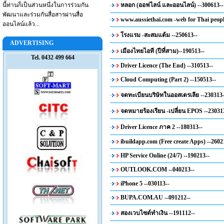
นี้ท่านก็เป็นส่วนหนึ่งในการร่วมกัน
หลอก (ออฟไลน์ และออนไลน์) --300613--
พัฒนาและร่วมกันสื่อสารผ่านสื่อ
www.aussiethai.com -web for Thai peopl
ออนไลน์แล้ว...
โรงแรม -สะสมแต้ม --250613--
ADVERTISING
เมืองไทยไอที (ปีที่สาม)--190513--
Tel. 0432 499 664
Driver Licence (The End) --310513--
Cloud Computing (Part 2) --150513--
จดทะเบียนบริษัทในออสเตรเลีย --230313-
จดหมายร้องเรียน -เปลี่ยน EPOS --23031
Driver Licence ภาค 2 --180313--
ibuildapp.com (Free create Apps) --2602
HP Service Online (24/7) --190213--
OUTLOOK.COM --040213--
iPhone 5 --030113--
BUPA.COM.AU --091212--
สองเวบไซด์ทำเงิน --191112--