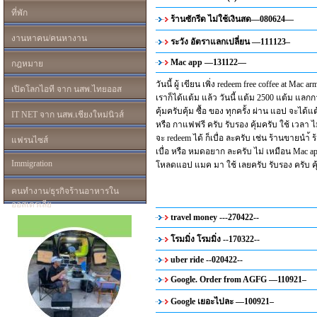
ที่พัก
ร้านซักรีด ไม่ใช้เงินสด—080624—
งานหาคน/คนหางาน
ระวัง อัตราแลกเปลี่ยน —111123–
Mac app —131122—
กฎหมาย
วันนี้ ผู้ เขียน เพิ่ง redeem free coffee at Mac 
เปิดโลกไอที จาก นสพ.ไทยออส
เราก็ได้แต้ม แล้ว วันนี้ แต้ม 2500 แต้ม แลกก
คุ้มครับคุ้ม ซื้อ ของ ทุกครั้ง ผ่าน แอป จะได้แ
IT NET จาก นสพ.เชียงใหม่นิวส์
หรือ กาแฟฟรี ครับ รับรอง คุ้มครับ ใช้ เวลา ไ
จะ redeem ได้ ก็เบื่อ ละครับ เช่น ร้านขายนำ้ ร้
แฟรนไซส์
เบื่อ หรือ หมดอยาก ละครับ ไม่ เหมือน Mac app
Immigration
โหลดแอป แมค มา ใช้ เลยครับ รับรอง ครับ คุ้
คนทำงาน/ธุรกิจร้านอาหารใน
ออสเตรเลีย
travel money ---270422--
โรมมิ่ง โรมมิ่ง --170322--
uber ride --020422--
Google. Order from AGFG —110921–
Google เยอะไปละ —100921–