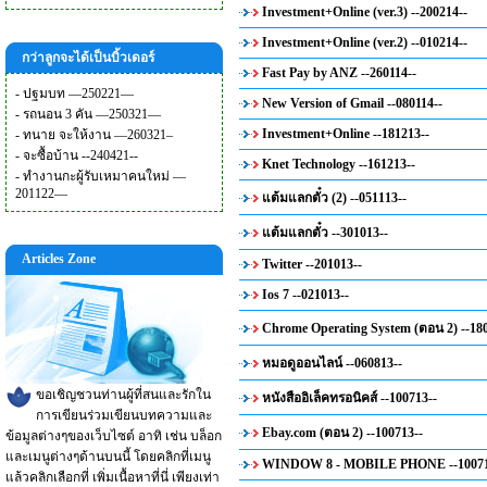
Investment+Online (ver.3) --200214--
Investment+Online (ver.2) --010214--
กว่าลูกจะได้เป็นบิ้วเดอร์
Fast Pay by ANZ --260114--
-
ปฐมบท —250221—
New Version of Gmail --080114--
-
รถนอน 3 คัน —250321—
Investment+Online --181213--
-
ทนาย จะให้งาน —260321–
-
จะซื้อบ้าน --240421--
Knet Technology --161213--
-
ทำงานกะผู้รับเหมาคนใหม่ —
201122—
แต้มแลกตั๋ว (2) --051113--
แต้มแลกตั๋ว --301013--
Articles Zone
Twitter --201013--
Ios 7 --021013--
Chrome Operating System (ตอน 2) --18
หมอดูออนไลน์ --060813--
ขอเชิญชวนท่านผู้ที่สนและรักใน
หนังสืออิเล็คทรอนิคส์ --100713--
การเขียนร่วมเขียนบทความและ
Ebay.com (ตอน 2) --100713--
ข้อมูลต่างๆของเว็บไซต์ อาทิ เช่น บล็อก
และเมนูต่างๆด้านบนนี้ โดยคลิกที่เมนู
WINDOW 8 - MOBILE PHONE --10071
แล้วคลิกเลือกที่ เพิ่มเนื้อหาที่นี่ เพียงเท่า