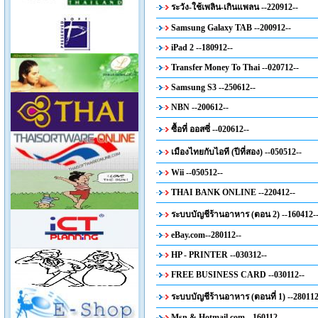
ระวัง-ใช้เพลิน-เกินแพลน --220912--
Samsung Galaxy TAB --200912--
iPad 2 --180912--
Transfer Money To Thai --020712--
Samsung S3 --250612--
NBN --200612--
ซื้อที่ ออสซี่ --020612--
เมืองไทยกับไอที (ปีที่สอง) --050512--
Wii --050512--
THAI BANK ONLINE --220412--
ระบบบัญชีร้านอาหาร (ตอน 2) --160412-
eBay.com--280112--
HP - PRINTER --030312--
FREE BUSINESS CARD --030112--
ระบบบัญชีร้านอาหาร (ตอนที่ 1) --280112
Msn & Hotmail.com --160112--