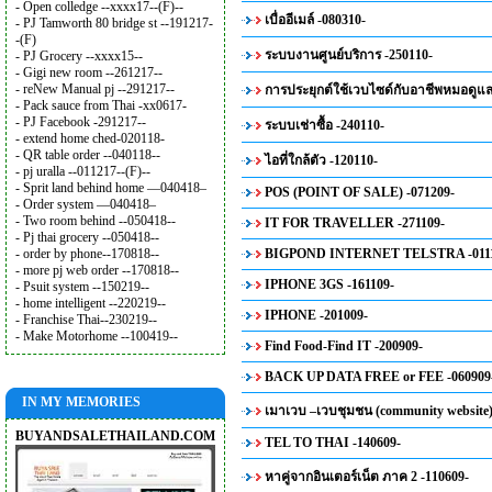
- Open colledge --xxxx17--(F)--
เบื่ออีเมล์ -080310-
- PJ Tamworth 80 bridge st --191217-
-(F)
ระบบงานศูนย์บริการ -250110-
- PJ Grocery --xxxx15--
- Gigi new room --261217--
- reNew Manual pj --291217--
การประยุกต์ใช้เวบไซด์กับอาชีพหมอดูแล
- Pack sauce from Thai -xx0617-
- PJ Facebook -291217--
ระบบเช่าซื้อ -240110-
- extend home ched-020118-
- QR table order --040118--
ไอที่ใกล้ตัว -120110-
- pj uralla --011217--(F)--
- Sprit land behind home —040418–
POS (POINT OF SALE) -071209-
- Order system —040418–
- Two room behind --050418--
IT FOR TRAVELLER -271109-
- Pj thai grocery --050418--
- order by phone--170818--
BIGPOND INTERNET TELSTRA -0111
- more pj web order --170818--
IPHONE 3GS -161109-
- Psuit system --150219--
- home intelligent --220219--
IPHONE -201009-
- Franchise Thai--230219--
- Make Motorhome --100419--
Find Food-Find IT -200909-
BACK UP DATA FREE or FEE -060909
IN MY MEMORIES
เมาเวบ –เวบชุมชน (community website)
BUYANDSALETHAILAND.COM
TEL TO THAI -140609-
หาคู่จากอินเตอร์เน็ต ภาค 2 -110609-