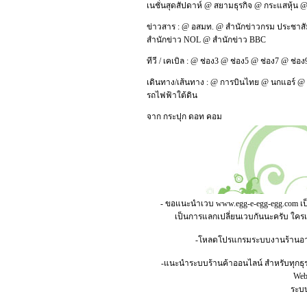
เนชั่นสุดสัปดาห์
@
สยามธุรกิจ
@
กระแสหุ้น
ข่าวสาร :
@
อสมท.
@
สำนักข่าวกรม ประชาสั
สำนักข่าว NOL
@
สำนักข่าว BBC
ทีวี / เคเบิล :
@
ช่อง3
@
ช่อง5
@
ช่อง7
@
ช่อง
เดินทาง/เส้นทาง :
@
การบินไทย
@
นกแอร์
@
รถไฟฟ้าใต้ดิน
จาก
กระปุก ดอท คอม
- ขอแนะนำเวบ
www.egg-e-egg-egg.com
เป
เป็นการแลกเปลี่ยนเวบกันนะครับ ใคร
-โหลดโปรแกรมระบบงานร้านอาหาร
-แนะนำระบบร้านค้าออนไลน์ สำหรับทุกธุร
Webs
ระบบ