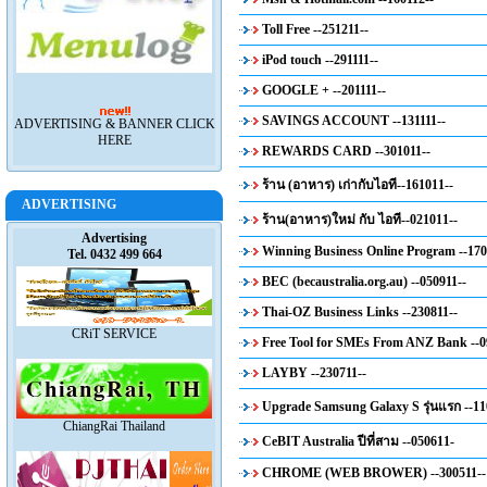
Toll Free --251211--
iPod touch --291111--
GOOGLE + --201111--
SAVINGS ACCOUNT --131111--
ADVERTISING & BANNER CLICK
HERE
REWARDS CARD --301011--
ร้าน (อาหาร) เก่ากับไอที--161011--
ADVERTISING
ร้าน(อาหาร)ใหม่ กับ ไอที--021011--
Advertising
Winning Business Online Program --170
Tel. 0432 499 664
BEC (becaustralia.org.au) --050911--
Thai-OZ Business Links --230811--
CRiT SERVICE
Free Tool for SMEs From ANZ Bank --0
LAYBY --230711--
Upgrade Samsung Galaxy S รุ่นแรก --11
ChiangRai Thailand
CeBIT Australia ปีที่สาม --050611-
CHROME (WEB BROWER) --300511--