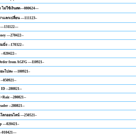
ีด ไม่ใช้เงินสด—080624—
ตราแลกเปลี่ยน —111123–
 —131122—
ney ---270422--
รมมิ่ง --170322--
 --020422--
 Order from AGFG —110921–
เยอะไปละ —100921–
 --050921--
ID --280821--
->Raiz --280821--
eader --280821--
ในโลกออนไลน์ —250521–
p —020421–
l —010421—