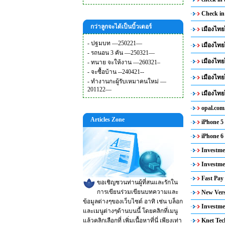
Check in
กว่าลูกจะได้เป็นบิ้วเดอร์
เมืองไทย
-
ปฐมบท —250221—
เมืองไทย
-
รถนอน 3 คัน —250321—
เมืองไทย
-
ทนาย จะให้งาน —260321–
-
จะซื้อบ้าน --240421--
เมืองไทย
-
ทำงานกะผู้รับเหมาคนใหม่ —
201122—
เมืองไทย
opal.com
Articles Zone
iPhone 5 
iPhone 6 
Investme
Investme
Fast Pay
ขอเชิญชวนท่านผู้ที่สนและรักใน
การเขียนร่วมเขียนบทความและ
New Vers
ข้อมูลต่างๆของเว็บไซต์ อาทิ เช่น บล็อก
Investme
และเมนูต่างๆด้านบนนี้ โดยคลิกที่เมนู
แล้วคลิกเลือกที่ เพิ่มเนื้อหาที่นี่ เพียงเท่า
Knet Tec