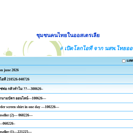
ชุมชนคนไทยในออสเตรเลีย
# เปิดโลกไอที จาก นสพ.ไทยอ
แสด
 on june 2026
ไอที 210526-040726
ใช่พ่อ กลัวทำไม ??—300626–
 ทำนามบัตร ออนไลน์—100626—
rder screen shirt in one day —100226—
eseller (2)— 060226—
 —060226–
eseller (1)—221225—