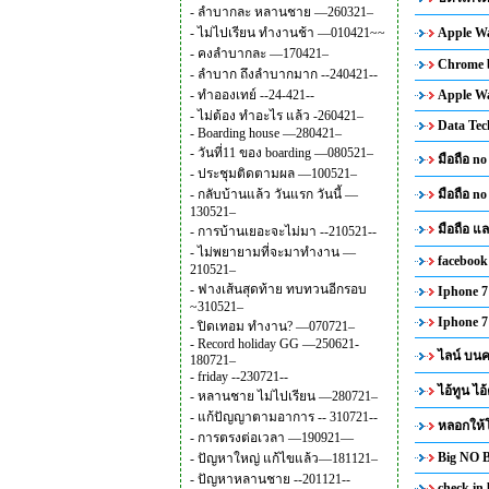
-
ลำบากละ หลานชาย —260321–
-
ไม่ไปเรียน ทำงานช้า —010421~~
Apple Wa
-
คงลำบากละ —170421–
Chrome b
-
ลำบาก ถึงลำบากมาก --240421--
-
ทำอองเทย์ --24-421--
Apple Wa
-
ไม่ต้อง ทำอะไร แล้ว -260421–
Data Tec
-
Boarding house —280421–
-
วันที่11 ของ boarding —080521–
มือถือ no
-
ประชุมติดตามผล —100521–
-
กลับบ้านแล้ว วันแรก วันนี้ —
มือถือ no
130521–
มือถือ 
-
การบ้านเยอะจะไม่มา --210521--
-
ไม่พยายามที่จะมาทำงาน —
facebook
210521–
-
ฟางเส้นสุดท้าย ทบทวนอีกรอบ
Iphone 7 
~310521–
Iphone 7 
-
ปิดเทอม ทำงาน? —070721–
-
Record holiday GG —250621-
ไลน์ บนค
180721–
-
friday --230721--
ไอ้ทูน ไอ
-
หลานชาย ไม่ไปเรียน —280721–
-
แก้ปัญญาตามอาการ -- 310721--
หลอกให้โ
-
การตรงต่อเวลา —190921—
Big NO B
-
ปัญหาใหญ่ แก้ไขแล้ว—181121–
-
ปัญหาหลานชาย --201121--
check in