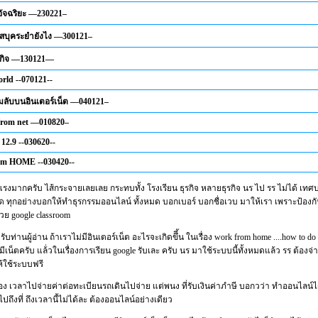
อัจฉริยะ —230221–
เฟสบุคระยำยังไง —300121–
รกิจ —130121—
rld --070121--
มลับบนอินเตอร์เน็ต —040121–
from net —010820–
12.9 --030620--
om HOME --030420--
ันแรงมากครับ ไส้กระจายเลยเลย กระทบทั้ง โรงเรียน ธุรกิจ หลายธุรกิจ นร ไป รร ไม่ได้ เท
ิด ทุกอย่างบอกให้ทำธุรกรรมออนไลน์ ทั้งหมด บอกเบอร์ บอกชื่อเวบ มาให้เรา เพราะป้องกั
ด้วย google classroom
ับท่านผู้อ่าน ถ้าเราไม่มีอินเตอร์เน็ต อะไรจะเกิดขึี้น ในเรื่อง work from home ....how to do 
มีเน็ตครับ แล้่วในเรื่องการเรียน google รับเละ ครับ นร มาใช้ระบบนี้ทั้งหมดแล้ว รร ต้องจ่า
ห้ใช้ระบบฟรี
นเอง เวลาไปจ่ายค่าต่อทะเบียนรถเดินไปจ่าย แต่พนง ที่รับเงินค่าภำษี บอกวว่า ทำออนไลน์ได
ปถึงที่ ถึงเวลานี้ไม่ได้ละ ต้องออนไลน์อย่างเดียว