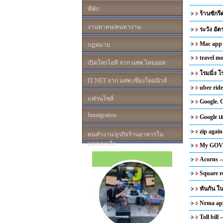
ที่พัก
ร้านซักร
งานหาคน/คนหางาน
ระวัง อั
Mac app
กฎหมาย
travel mo
เปิดโลกไอที จาก นสพ.ไทยออส
โรมมิ่ง โ
IT NET จาก นสพ.เชียงใหม่นิวส์
uber ride
แฟรนไซส์
Google.
Immigration
Google 
zip again
คนทำงาน/ธุรกิจร้านอาหารใน
ออสเตรเลีย
My GOV 
Acorns -
Square r
ทันกัน 
Nrma ap
Toll bil