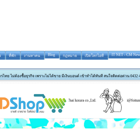
Blog
IT NET - CM New
ร
ที่พัก
งานหาคน
กฎหมาย
เปิดโลกไอที
ธุรกิจ เพราะไม่ได้ขาย มีเงินบอนด์ เข้าทำได้ทันที สนใจติดต่อด่วน 0432 4 99 66 4 --2506
park madison
tower removals
Thai luxura co.,Ltd.
i@foitune