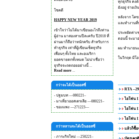
ทุกธุรกิจ คงต
ยังอยู่ จ่ายเ
โชคดี
หลังจาก โคขว
HAPPY NEW YEAR 2019
และทำงานที่
เข้าใจว่าไม่ได้มาเขียนอะไรถึงท่าน
ประหยัดค่าเช
ผู้อ่าน มาสองสามปีละครับ ปี2018 ที่
ตอนนี้ จะม
ผ่านมาก็ถือว่าหนักครับ สำหรับการ
ทำธุรกิจ เท่าที่ผู้เขียนเช็คธุรกิจ
ผม ทำนายนะค
เพื่อนๆ ทั้งไทย และอเมริกา
ในวิกฤต มีโอ
ยอดขายตกทั้งหมด ไม่น่าเชื่อว่า
ธุรกิจจะถดถอยอย่างนี้ ...
Read more
...
กว่าจะได้เป็นออสซี่
RTA --29
-
ปฐมบท —080221–
ไอโฟน 11
-
มาเที่ยวออสเตรเลีย —080221–
-
ของแพง —271223—
ไอโฟน 11
ไอโฟน 11
กว่าหลานจะได้เป็นออสซี่
แล้วก็ซื้
-
ภาระกิจใหม่ —250221–
บัตรเครด