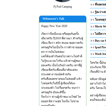
ที่จอดรถ
Pj Pod Camping
รู้ละว่า
Webmaster's Talk
โมเดลธุ
Happy New Year 2020
Movie Wo
เรียกว่าปีหนึ่งเจอ หรือคุยกันครั้ง
ไม่มีควา
เดียวครับ ปี2019 ที่ผ่านมา สำหรับผู้
Buy car 
เขียน ถือว่า สบัก สบอม พอควรครับ
เศรษฐกิจไม่เป็นใจ การค้าขายยอด
Ipad Pro 
ตก การเงินไม่คล่อง
Work fr
แต่ก็ต้องทำกันต่อไป เพราะไม่ทำด็
ไม่รู้จะเอาอะไรกิน แล้วท่านผู้ชมเว
โคขวิด นี้่ม
ยละครับ เป็นไงกันบ้างครับ เท่าที่ผู้
ประกันรถ ก็ป
เขียนเช็คกับเพื่อนที่อาศัยแต่ละ
เรียนที่บ้าน 
ประเทศ อารมณ์คล้ายกัน
ครับคือยอดขายของไม่ค่อยดี แล้ว
หลับตานึกดูคร
ไงต่อครับในปีนี้ ผู้เขียนก็ต้อง
อย่างไรถ้าไม่
ประคองตัว ไปเรื่อยๆครับ จนกว่า
ครับ ใครจะใ
เศรษฐกิจ มันจะดีขึ้น
อย่างผู้เขีย
ก็หวังว่า ท่านผู้เข้าชมเวบไซด์ ไท
คนก็ชอบเดินไ
ยออส มีความสุข ไม่เจ็บ ไม่ป่วย
ตลอดปีครับ