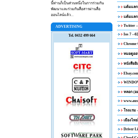
นี้ท่านก็เป็นส่วนหนึ่งในการร่วมกัน
แต้มแลกตั
พัฒนาและร่วมกันสื่อสารผ่านสื่อ
ออนไลน์แล้ว...
แต้มแลกต
Twitter -
ADVERTISING
Ios 7 --0
Tel. 0432 499 664
Chrome O
หมอดูออน
หนังสืออิ
Ebay.com
WINDOW 
หลอก (ออ
www.auss
โรงแรม -
เมืองไทยไ
Driver L
Cloud Co