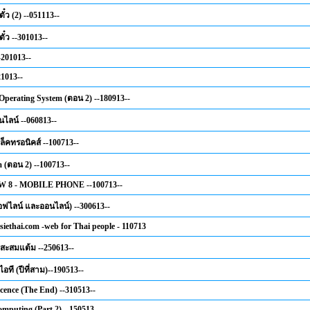
๋ว (2) --051113--
ั๋ว --301013--
-201013--
21013--
perating System (ตอน 2) --180913--
ไลน์ --060813--
เล็คทรอนิคส์ --100713--
 (ตอน 2) --100713--
8 - MOBILE PHONE --100713--
ฟไลน์ และออนไลน์) --300613--
iethai.com -web for Thai people - 110713
สะสมแต้ม --250613--
อที (ปีที่สาม)--190513--
icence (The End) --310513--
mputing (Part 2) --150513--