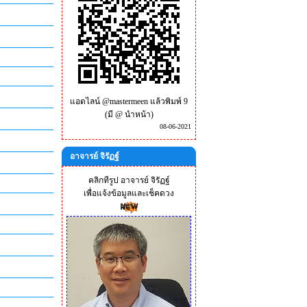
แอดไลน์ @mastermeen แล้วพิมพ์ 9
(มี @ นำหน้า)
08-06-2021
อาจารย์ จิรัฏฐ์
คลิกทีรูป อาจารย์ จิรัฏฐ์
เพื่อแจ้งข้อมูลและเช็คดวง