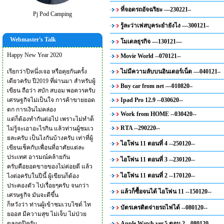
ที่จอดรถอัจฉริยะ —230221–
Pj Pod Camping
รู้ละว่าเฟสบุคระยำยังไง —300121–
Webmaster's Talk
โมเดลธุรกิจ —130121—
Happy New Year 2020
Movie World --070121--
เรียกว่าปีหนึ่งเจอ หรือคุยกันครั้ง
ไม่มีความลับบนอินเตอร์เน็ต —040121–
เดียวครับ ปี2019 ที่ผ่านมา สำหรับผู้
Buy car from net —010820–
เขียน ถือว่า สบัก สบอม พอควรครับ
เศรษฐกิจไม่เป็นใจ การค้าขายยอด
Ipad Pro 12.9 --030620--
ตก การเงินไม่คล่อง
Work from HOME --030420--
แต่ก็ต้องทำกันต่อไป เพราะไม่ทำด็
RTA --290220--
ไม่รู้จะเอาอะไรกิน แล้วท่านผู้ชมเว
ยละครับ เป็นไงกันบ้างครับ เท่าที่ผู้
ไอโฟน 11 ตอนที่ 4 --250120--
เขียนเช็คกับเพื่อนที่อาศัยแต่ละ
ประเทศ อารมณ์คล้ายกัน
ไอโฟน 11 ตอนที่ 3 --230120--
ครับคือยอดขายของไม่ค่อยดี แล้ว
ไอโฟน 11 ตอนที่ 2 --170120--
ไงต่อครับในปีนี้ ผู้เขียนก็ต้อง
ประคองตัว ไปเรื่อยๆครับ จนกว่า
แล้วก็ซื้อจนได้ ไอโฟน 11 --150120--
เศรษฐกิจ มันจะดีขึ้น
ก็หวังว่า ท่านผู้เข้าชมเวบไซด์ ไท
บัตรเครดิตจ่ายรถไฟได้ --080120--
ยออส มีความสุข ไม่เจ็บ ไม่ป่วย
ตลอดปีครับ
Apple Watch ver.5 ตอน 2 --080120--