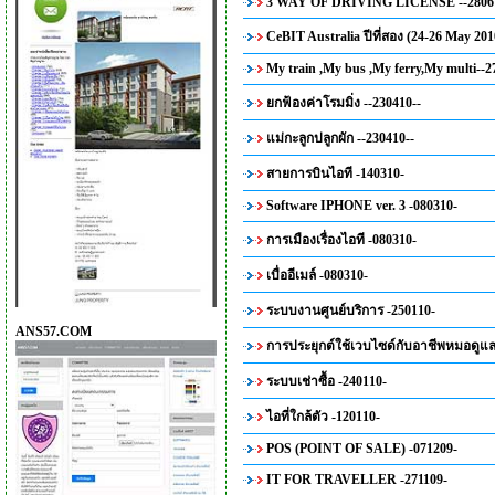
3 WAY OF DRIVING LICENSE --28061
CeBIT Australia ปีที่สอง (24-26 May 201
My train ,My bus ,My ferry,My multi--2
ยกฟ้องค่าโรมมิ่ง --230410--
แม่กะลูกปลูกผัก --230410--
สายการบินไอที -140310-
Software IPHONE ver. 3 -080310-
การเมืองเรื่องไอที -080310-
เบื่ออีเมล์ -080310-
ระบบงานศูนย์บริการ -250110-
ANS57.COM
การประยุกต์ใช้เวบไซด์กับอาชีพหมอดูแล
ระบบเช่าซื้อ -240110-
ไอที่ใกล้ตัว -120110-
POS (POINT OF SALE) -071209-
IT FOR TRAVELLER -271109-