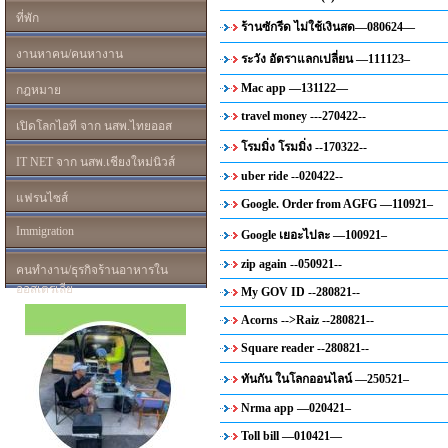
ที่พัก
ร้านซักรีด ไม่ใช้เงินสด—080624—
งานหาคน/คนหางาน
ระวัง อัตราแลกเปลี่ยน —111123–
Mac app —131122—
กฎหมาย
travel money ---270422--
เปิดโลกไอที จาก นสพ.ไทยออส
โรมมิ่ง โรมมิ่ง --170322--
IT NET จาก นสพ.เชียงใหม่นิวส์
uber ride --020422--
แฟรนไซส์
Google. Order from AGFG —110921–
Immigration
Google เยอะไปละ —100921–
zip again --050921--
คนทำงาน/ธุรกิจร้านอาหารใน
ออสเตรเลีย
My GOV ID --280821--
Acorns -->Raiz --280821--
Square reader --280821--
ทันกัน ในโลกออนไลน์ —250521–
Nrma app —020421–
Toll bill —010421—