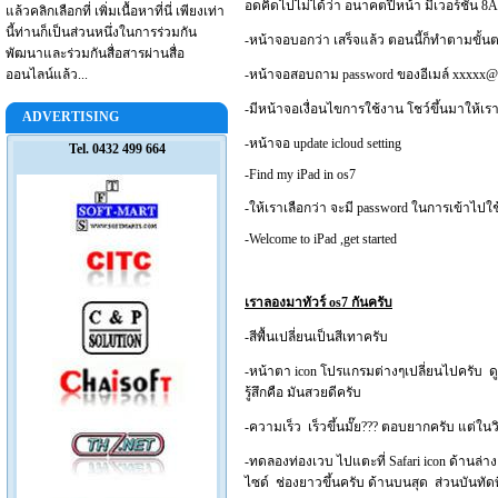
อดคิดไปไม่ได้ว่า อนาคตปีหน้า มีเวอร์ชั่น 8Ap
แล้วคลิกเลือกที่ เพิ่มเนื้อหาที่นี่ เพียงเท่า
นี้ท่านก็เป็นส่วนหนึ่งในการร่วมกัน
-หน้าจอบอกว่า เสร็จแล้ว ตอนนี้ก็ทำตามขั้นต
พัฒนาและร่วมกันสื่อสารผ่านสื่อ
ออนไลน์แล้ว...
-หน้าจอสอบถาม password ของอีเมล์
xxxxx@
-มีหน้าจอเงื่อนไขการใช้งาน โชว์ขึ้นมาให้เร
ADVERTISING
-หน้าจอ update icloud setting
Tel. 0432 499 664
-Find my iPad in os7
-ให้เราเลือกว่า จะมี password ในการเข้าไปใช้
-Welcome to iPad ,get started
เราลองมาทัวร์
os7
กันครับ
-สีพื้นเปลี่ยนเป็นสีเทาครับ
-หน้าตา icon โปรแกรมต่างๆเปลี่ยนไปครับ ดูดี 
รู้สึกคือ มันสวยดีครับ
-ความเร็ว เร็วขึ้นมั๊ย??? ตอบยากครับ แต่ใ
-ทดลองท่องเวบ ไปแตะที่ Safari icon ด้านล่าง
ไซด์ ช่องยาวขึ้นครับ ด้านบนสุด ส่วนบันทัดท