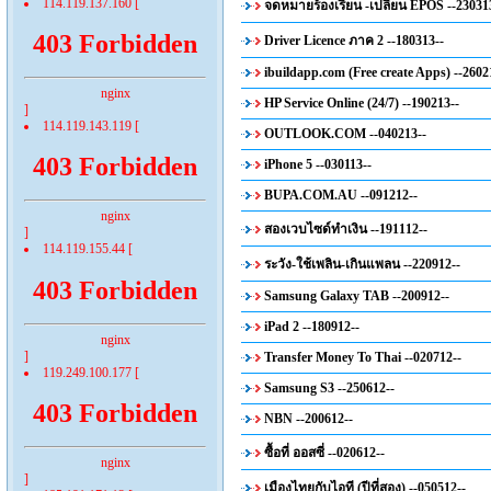
114.119.137.160 [
จดหมายร้องเรียน -เปลี่ยน EPOS --23031
403 Forbidden
Driver Licence ภาค 2 --180313--
ibuildapp.com (Free create Apps) --2602
nginx
HP Service Online (24/7) --190213--
]
114.119.143.119 [
OUTLOOK.COM --040213--
403 Forbidden
iPhone 5 --030113--
BUPA.COM.AU --091212--
nginx
สองเวบไซด์ทำเงิน --191112--
]
114.119.155.44 [
ระวัง-ใช้เพลิน-เกินแพลน --220912--
403 Forbidden
Samsung Galaxy TAB --200912--
iPad 2 --180912--
nginx
]
Transfer Money To Thai --020712--
119.249.100.177 [
Samsung S3 --250612--
403 Forbidden
NBN --200612--
ซื้อที่ ออสซี่ --020612--
nginx
]
เมืองไทยกับไอที (ปีที่สอง) --050512--