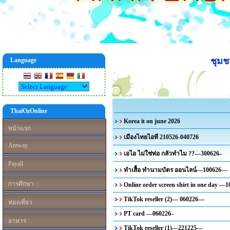
ชุม
Language
ThaiOzOnline
Korea it on june 2026
หน้าแรก
เมืองไทยไอที 210526-040726
Amway
เอไอ ไม่ใช่พ่อ กลัวทำไม ??—300626–
Payall
ทำเสื้อ ทำนามบัตร ออนไลน์—100626—
การศึกษา
Online order screen shirt in one day 
TikTok reseller (2)— 060226—
ท่องเที่ยว
PT card —060226–
อาหาร
TikTok reseller (1)—221225—