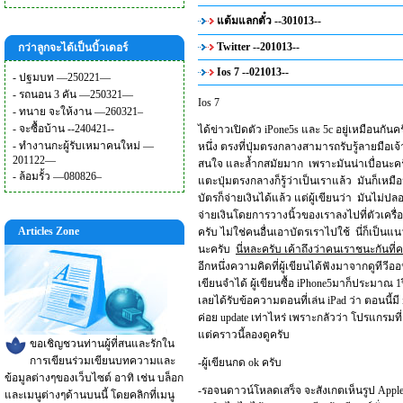
แต้มแลกตั๋ว --301013--
Twitter --201013--
กว่าลูกจะได้เป็นบิ้วเดอร์
Ios 7 --021013--
-
ปฐมบท —250221—
-
รถนอน 3 คัน —250321—
Ios 7
-
ทนาย จะให้งาน —260321–
-
จะซื้อบ้าน --240421--
ได้ข่าวเปิดตัว iPone5s และ 5c อยู่เหมือนกันคร
-
ทำงานกะผู้รับเหมาคนใหม่ —
หนึ่ง ตรงที่ปุ่มตรงกลางสามารถรับรู้ลายมือเจ
201122—
สนใจ และล้ำกสมัยมาก เพราะมันน่าเบื่อนะครับ ท
-
ล้อมรั้ว —080826–
แตะปุ่มตรงกลางก็รู้ว่าเป็นเราแล้ว มันก็เหมื
บัตรก็จ่ายเงินได้แล้ว แต่ผู้เขียนว่า มันไ
จ่ายเงินโดยการวางนิ้วของเราลงไปที่ตัวเครื่อ
Articles Zone
ครับ ไม่ใช่คนอื่นเอาบัตรเราไปใช้ นี่ก็เป็นแนว
นะครับ
นี่หละครับ เค้าถึงว่าคนเราชนะกันที
อีกหนึ่งความคิดที่ผู้เขียนได้ฟังมาจากดูทีวีออน
เขียนจำได้ ผู้เขียนซื้อ iPhone5มาก็ประมาณ 1ปี
เลยได้รับข้อความตอนที่เล่น iPad ว่า ตอนนี้ม
ค่อย update เท่าไหร่ เพราะกลัวว่า โปรแกรมท
แต่คราวนี้ลองดูครับ
ขอเชิญชวนท่านผู้ที่สนและรักใน
การเขียนร่วมเขียนบทความและ
-ผู้เขียนกด ok ครับ
ข้อมูลต่างๆของเว็บไซต์ อาทิ เช่น บล็อก
-รอจนดาวน์โหลดเสร็จ จะสังเกตเห็นรูป Apple 
และเมนูต่างๆด้านบนนี้ โดยคลิกที่เมนู