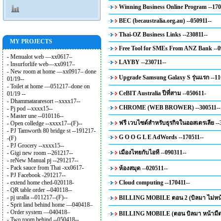
Winning Business Online Program --170
BEC (becaustralia.org.au) --050911--
Thai-OZ Business Links --230811--
MY PROJECTS
Free Tool for SMEs From ANZ Bank --0
- Menualot web —xx0617–
LAYBY --230711--
- Insurforlife web—xx0917–
- New room at home —xx0917– done
Upgrade Samsung Galaxy S รุ่นแรก --11
01/19--
- Toilet at home —051217–done on
CeBIT Australia ปีที่สาม --050611-
01/19 --
- Dhammatararesort --xxxx17--
CHROME (WEB BROWER) --300511--
- Pj pod --xxxx15--
- Master une --010116--
ฟรี เวบไซด์สำหรับธุรกิจในออสเตรเลีย --
- Open colledge --xxxx17--(F)--
- PJ Tamworth 80 bridge st --191217-
G O O G L E AdWords --170511--
-(F)
- PJ Grocery --xxxx15--
เมืองไทยกับไอที --090311--
- Gigi new room --261217--
- reNew Manual pj --291217--
- Pack sauce from Thai -xx0617-
ห้องสมุด --020511--
- PJ Facebook -291217--
- extend home ched-020118-
Cloud computing --170411--
- QR table order --040118--
- pj uralla --011217--(F)--
BILLING MOBILE ตอน 2 (บิลมา ไม่หน้า
- Sprit land behind home —040418–
- Order system —040418–
BILLING MOBILE (ตอน บิลมา หน้ามืด )
- Two room behind --050418--