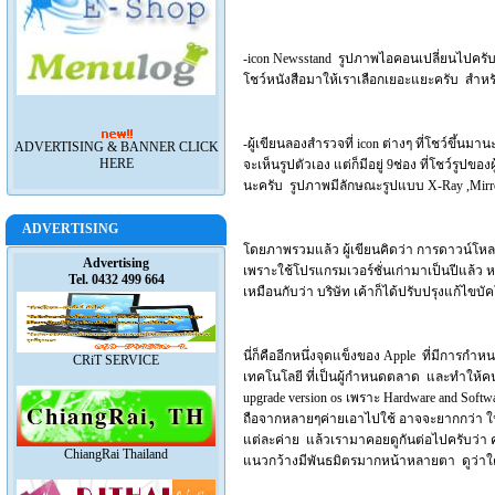
-icon Newsstand รูปภาพไอคอนเปลี่ยนไปครับ ล
โชว์หนังสือมาให้เราเลือกเยอะแยะครับ สำหร
-ผู้เขียนลองสำรวจที่ icon ต่างๆ ที่โชว์ขึ้นม
ADVERTISING & BANNER CLICK
HERE
จะเห็นรูปตัวเอง แต่ก็มีอยู่ 9ช่อง ที่โชว์รูปข
นะครับ รูปภาพมีลักษณะรูปแบบ X-Ray ,Mirror
ADVERTISING
โดยภาพรวมแล้ว ผู้เขียนคิดว่า การดาวน์โหลด โป
Advertising
เพราะใช้โปรแกรมเวอร์ชั่นเก่ามาเป็นปีแล้ว หน้
Tel. 0432 499 664
เหมือนกับว่า บริษัท เค้าก็ได้ปรับปรุงแก้ไขบ
นี่ก็คืออีกหนึ่งจุดแข็งของ Apple ที่มีการกำหน
CRiT SERVICE
เทคโนโลยี ที่เป็นผู้กำหนดตลาด และทำให้คนอ
upgrade version os เพราะ Hardware and Softwar
ถือจากหลายๆค่ายเอาไปใช้ อาจจะยากกว่า ในก
แต่ละค่าย แล้วเรามาคอยดูกันต่อไปครับว่า ค่า
ChiangRai Thailand
แนวกว้างมีพันธมิตรมากหน้าหลายตา ดูว