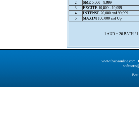
2
SME
5,000 - 9,999
3
EXCITE
10,000 - 19,999
4
INTENSE
20,000 and 99,999
5
MAXIM
100,000 and Up
1 AUD = 26 BATH / 
www.thaiozonline.com C
softmarts@
Best