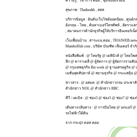
ความรู้ :
วิชาการ.คอม
,
ชุมชนนักเรียน
สุขภาพ :
Thaihealth
,
สสส.
บริการข้อมูล :
อันดับเว็บไซต์ยอดนิยม
,
ศูนย์ก
อังกฤษ – ไทย
,
ค้นหาเบอร์โทรศัพท์
,
อัตราแลก
,
สมาคมการค้านักธุรกิจผู้ให้บริการอินเทอร์เน
เว็บเพื่อนบ้าน :
สาระแน.คอม
,
THAIWEB.net
MamboHub.com
,
บริษัท บัณฑิต เซ็นเตอร์ จำก
หนังสือพิมพ์ :
@
ไทยรัฐ
@
เดลินิวส์
@
ไทยโพส
ลึก
@
ดาราเดลี่
@
ผู้จัดการ
@
ผู้จัดการรายสัป
@
กรุงเทพธุรกิจ Biz week
@
ฐานเศรษฐกิจ
@
เนชั่นสุดสัปดาห์
@
สยามธุรกิจ
@
กระแสหุ้น
ข่าวสาร :
@
อสมท.
@
สำนักข่าวกรม ประชาสั
สำนักข่าว NOL
@
สำนักข่าว BBC
ทีวี / เคเบิล :
@
ช่อง3
@
ช่อง5
@
ช่อง7
@
ช่อง
เดินทาง/เส้นทาง :
@
การบินไทย
@
นกแอร์
@
รถไฟฟ้าใต้ดิน
จาก
กระปุก ดอท คอม