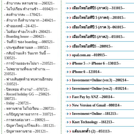
-
ลำบากละ หลานชาย —260321–
เมืองไทยไอทีปี5 (ภาค5) --311015--
-
ไม่ไปเรียน ทำงานช้า —010421~~
-
คงลำบากละ —170421–
เมืองไทยไอทีปี 5 (ภาค4) --201015--
-
ลำบาก ถึงลำบากมาก --240421--
-
ทำอองเทย์ --24-421--
เมืองไทยไอทีปี 5 (ภาค 3)--061015--
-
ไม่ต้อง ทำอะไร แล้ว -260421–
-
Boarding house —280421–
เมืองไทยไอทีปี5 (ภาค2) --051015--
-
วันที่11 ของ boarding —080521–
เมืองไทยไอทีปี5 --280915--
-
ประชุมติดตามผล —100521–
-
กลับบ้านแล้ว วันแรก วันนี้ —
opal.com.au --010915--
130521–
-
การบ้านเยอะจะไม่มา --210521--
iPhone 5 --> iPhone 6 --130115--
-
ไม่พยายามที่จะมาทำงาน —
iPhone 6 --121014--
210521–
-
ฟางเส้นสุดท้าย ทบทวนอีกรอบ
Investment+Online (ver.3) --200214--
~310521–
Investment+Online (ver.2) --010214--
-
ปิดเทอม ทำงาน? —070721–
-
Record holiday GG —250621-
Fast Pay by ANZ --260114--
180721–
-
friday --230721--
New Version of Gmail --080114--
-
หลานชาย ไม่ไปเรียน —280721–
Investment+Online --181213--
-
แก้ปัญญาตามอาการ -- 310721--
-
การตรงต่อเวลา —190921—
Knet Technology --161213--
-
ปัญหาใหญ่ แก้ไขแล้ว—181121–
-
ปัญหาหลานชาย --201121--
แต้มแลกตั๋ว (2) --051113--