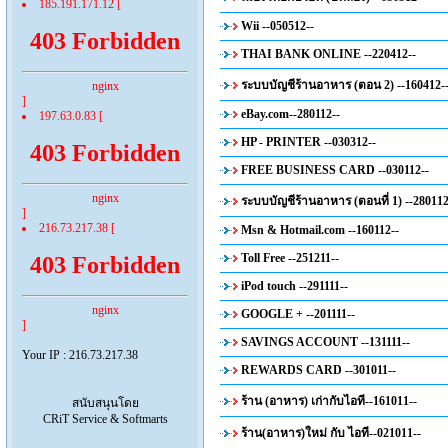
185.191.171.12 [
Wii --050512--
403 Forbidden
THAI BANK ONLINE --220412--
ระบบบัญชีร้านอาหาร (ตอน 2) --160412-
nginx
]
eBay.com--280112--
197.63.0.83 [
HP - PRINTER --030312--
403 Forbidden
FREE BUSINESS CARD --030112--
nginx
ระบบบัญชีร้านอาหาร (ตอนที่ 1) --280112
]
216.73.217.38 [
Msn & Hotmail.com --160112--
Toll Free --251211--
403 Forbidden
iPod touch --291111--
nginx
GOOGLE + --201111--
]
SAVINGS ACCOUNT --131111--
Your IP : 216.73.217.38
REWARDS CARD --301011--
ร้าน (อาหาร) เก่ากับไอที--161011--
สนับสนุนโดย
CRiT Service & Softmarts
ร้าน(อาหาร)ใหม่ กับ ไอที--021011--