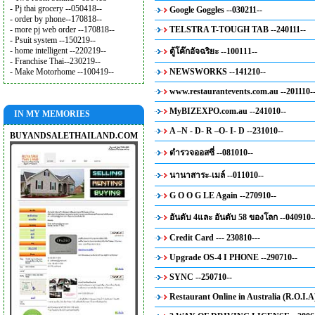
- Pj thai grocery --050418--
Google Goggles --030211--
- order by phone--170818--
- more pj web order --170818--
TELSTRA T-TOUGH TAB --240111--
- Psuit system --150219--
- home intelligent --220219--
ตู้โค๊กอัจฉริยะ --100111--
- Franchise Thai--230219--
- Make Motorhome --100419--
NEWSWORKS --141210--
www.restaurantevents.com.au --201110-
MyBIZEXPO.com.au --241010--
IN MY MEMORIES
A –N - D- R –O- I- D --231010--
BUYANDSALETHAILAND.COM
ตำรวจออสซี่ --081010--
นานาสาระ-เมล์ --011010--
G O O G LE Again --270910--
อันดับ 4และ อันดับ 58 ของโลก --040910-
Credit Card --- 230810---
Upgrade OS-4 I PHONE --290710--
SYNC --250710--
Restaurant Online in Australia (R.O.I.A