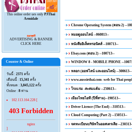
This online order ues only
PJThai
Armidale
Chrome Operating System (ตอน 2) --18
หมอดูออนไลน์ --060813--
ADVERTISING & BANNER
CLICK HERE
หนังสืออิเล็คทรอนิคส์ --100713--
Ebay.com (ตอน 2) --100713--
Counter & Online
WINDOW 8 - MOBILE PHONE --10071
หลอก (ออฟไลน์ และออนไลน์) --300613--
วันนี้ :
2371
ครั้ง
เดือนนี้ :
15,341
ครั้ง
www.aussiethai.com -web for Thai peopl
ทั้งหมด :
3,845,122
ครั้ง
โรงแรม -สะสมแต้ม --250613--
Online :
8
ท่าน
เมืองไทยไอที (ปีที่สาม)--190513--
102.113.164.228 [
Driver Licence (The End) --310513--
403 Forbidden
Cloud Computing (Part 2) --150513--
จดทะเบียนบริษัทในออสเตรเลีย --230313-
nginx
]