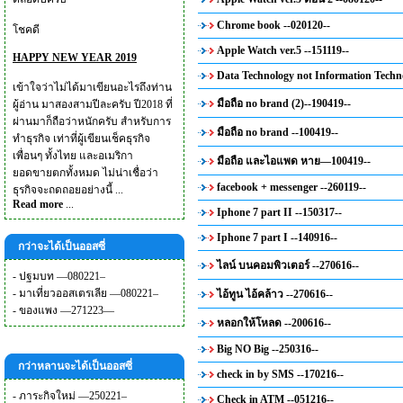
Chrome book --020120--
โชคดี
Apple Watch ver.5 --151119--
HAPPY NEW YEAR 2019
Data Technology not Information Techno
เข้าใจว่าไม่ได้มาเขียนอะไรถึงท่าน
มือถือ no brand (2)--190419--
ผู้อ่าน มาสองสามปีละครับ ปี2018 ที่
ผ่านมาก็ถือว่าหนักครับ สำหรับการ
มือถือ no brand --100419--
ทำธุรกิจ เท่าที่ผู้เขียนเช็คธุรกิจ
เพื่อนๆ ทั้งไทย และอเมริกา
มือถือ และไอแพด หาย—100419--
ยอดขายตกทั้งหมด ไม่น่าเชื่อว่า
facebook + messenger --260119--
ธุรกิจจะถดถอยอย่างนี้ ...
Read more
...
Iphone 7 part II --150317--
Iphone 7 part I --140916--
กว่าจะได้เป็นออสซี่
ไลน์ บนคอมพิวเตอร์ --270616--
-
ปฐมบท —080221–
-
มาเที่ยวออสเตรเลีย —080221–
ไอ้ทูน ไอ้คล้าว --270616--
-
ของแพง —271223—
หลอกให้โหลด --200616--
Big NO Big --250316--
กว่าหลานจะได้เป็นออสซี่
check in by SMS --170216--
-
ภาระกิจใหม่ —250221–
Check in ATM --051216--