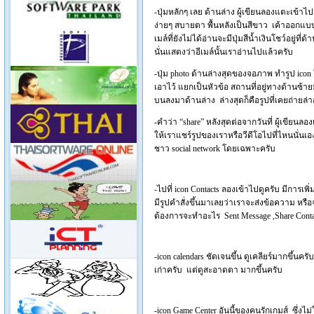
-ปุ่มหลักๆ เลย ด้านล่าง ผู้เขียนลองแตะเข้าไ
ง่ายๆ สบายตา พื้นหลังเป็นสีขาว เค้าออกแบบส
เมล์ที่ยังไม่ได้อ่านจะมีปุ่มสีน้ำเงินโชว์อยู่ที
นั่นแสดงว่าอีเมล์นั้นเราอ่านไปแล้วครับ
-ปุ่ม photo ด้านล่างสุดของจอภาพ ทำรูป icon
เอาไว้ แยกเป็นหัวข้อ สถานที่อยู่ทางด้านซ้าย
บนลงมาด้านล่าง ล่างสุดก็คือรูปที่เคยถ่ายล่
-คำว่า “share” หลังสุดต่อจากวันที่ ผู้เขียนลอ
ให้เราแชร์รูปของเราหรือวีดีโอไปที่ไหนนั่นเอง มี
ชาว social network โดยเฉพาะครับ
-ไปที่ icon Contacts ลองเข้าไปดูครับ มีการเพ
มีรูปคำสั่งขึ้นมาเลยว่าเราจะส่งข้อความ หรื
ต้องการจะทำอะไร Sent Message ,Share Contac
-icon calendars ชัดเจนขึ้น ดูเคลียร์มากขึ้นคร
เก่าครับ แต่ดูสะอาดตา มากขึ้นครับ
-icon Game Center อันนี้ของคนรักเกมส์ ซึ่งไม่