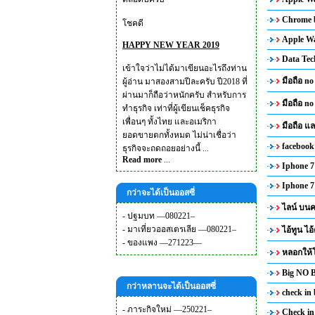
Chrome b
โชคดี
Apple Wa
HAPPY NEW YEAR 2019
Data Tec
เข้าใจว่าไม่ได้มาเขียนอะไรถึงท่าน
มือถือ no
ผู้อ่าน มาสองสามปีละครับ ปี2018 ที่
ผ่านมาก็ถือว่าหนักครับ สำหรับการ
มือถือ no
ทำธุรกิจ เท่าที่ผู้เขียนเช็คธุรกิจ
เพื่อนๆ ทั้งไทย และอเมริกา
มือถือ 
ยอดขายตกทั้งหมด ไม่น่าเชื่อว่า
facebook
ธุรกิจจะถดถอยอย่างนี้ ...
Read more
...
Iphone 7 
Iphone 7 
กว่าจะได้เป็นออสซี่
ไลน์ บนค
-
ปฐมบท —080221–
-
มาเที่ยวออสเตรเลีย —080221–
ไอ้ทูน ไอ
-
ของแพง —271223—
หลอกให้โ
Big NO B
กว่าหลานจะได้เป็นออสซี่
check in
-
ภาระกิจใหม่ —250221–
Check in