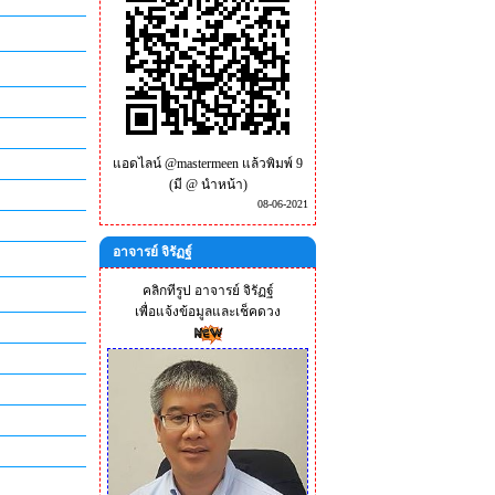
แอดไลน์ @mastermeen แล้วพิมพ์ 9
(มี @ นำหน้า)
08-06-2021
อาจารย์ จิรัฏฐ์
คลิกทีรูป อาจารย์ จิรัฏฐ์
เพื่อแจ้งข้อมูลและเช็คดวง