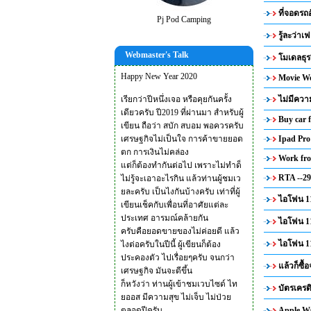
ที่จอดรถ
Pj Pod Camping
รู้ละว่า
Webmaster's Talk
โมเดลธุ
Happy New Year 2020
Movie Wo
เรียกว่าปีหนึ่งเจอ หรือคุยกันครั้ง
ไม่มีควา
เดียวครับ ปี2019 ที่ผ่านมา สำหรับผู้
Buy car 
เขียน ถือว่า สบัก สบอม พอควรครับ
เศรษฐกิจไม่เป็นใจ การค้าขายยอด
Ipad Pro 
ตก การเงินไม่คล่อง
Work fr
แต่ก็ต้องทำกันต่อไป เพราะไม่ทำด็
RTA --29
ไม่รู้จะเอาอะไรกิน แล้วท่านผู้ชมเว
ยละครับ เป็นไงกันบ้างครับ เท่าที่ผู้
ไอโฟน 11
เขียนเช็คกับเพื่อนที่อาศัยแต่ละ
ประเทศ อารมณ์คล้ายกัน
ไอโฟน 11
ครับคือยอดขายของไม่ค่อยดี แล้ว
ไอโฟน 11
ไงต่อครับในปีนี้ ผู้เขียนก็ต้อง
ประคองตัว ไปเรื่อยๆครับ จนกว่า
แล้วก็ซื้
เศรษฐกิจ มันจะดีขึ้น
ก็หวังว่า ท่านผู้เข้าชมเวบไซด์ ไท
บัตรเครด
ยออส มีความสุข ไม่เจ็บ ไม่ป่วย
ตลอดปีครับ
Apple Wa