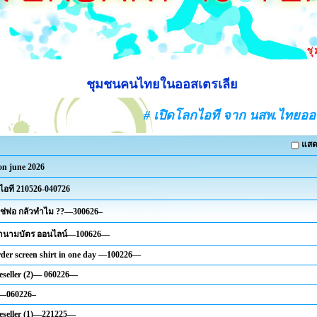
ชุมชนคนไทยในออสเตรเลีย
# เปิดโลกไอที จาก นสพ.ไทยอ
แสด
 on june 2026
ไอที 210526-040726
ใช่พ่อ กลัวทำไม ??—300626–
 ทำนามบัตร ออนไลน์—100626—
rder screen shirt in one day —100226—
eseller (2)— 060226—
 —060226–
eseller (1)—221225—