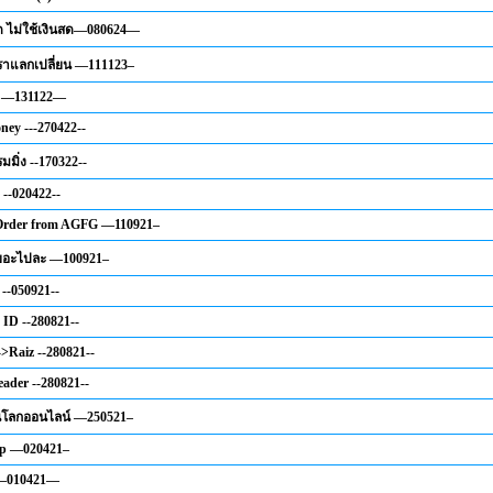
ีด ไม่ใช้เงินสด—080624—
ตราแลกเปลี่ยน —111123–
 —131122—
ney ---270422--
รมมิ่ง --170322--
 --020422--
 Order from AGFG —110921–
เยอะไปละ —100921–
 --050921--
ID --280821--
->Raiz --280821--
eader --280821--
ในโลกออนไลน์ —250521–
p —020421–
l —010421—