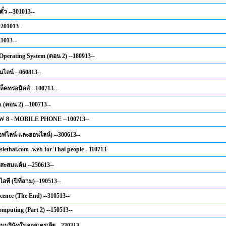
ั๋ว --301013--
-201013--
21013--
perating System (ตอน 2) --180913--
ไลน์ --060813--
เล็คทรอนิคส์ --100713--
 (ตอน 2) --100713--
8 - MOBILE PHONE --100713--
ฟไลน์ และออนไลน์) --300613--
iethai.com -web for Thai people - 110713
สะสมแต้ม --250613--
อที (ปีที่สาม)--190513--
icence (The End) --310513--
mputing (Part 2) --150513--
นบริษัทในออสเตรเลีย --230313--