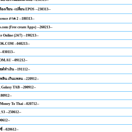
องเรียน -เปลี่ยน EPOS --230313--
icence ภาค 2 --180313--
p.com (Free create Apps) --260213--
e Online (24/7) --190213--
K.COM --040213--
--030113--
M.AU --091212--
ด์ทำเงิน --191112--
้เพลิน-เกินแพลน --220912--
Galaxy TAB --200912--
180912--
 Money To Thai --020712--
S3 --250612--
0612--
สซี่ --020612--