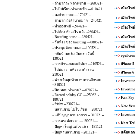
-
ลำบากละ หลานชาย —260321–
เมืองไทย
-
ไม่ไปเรียน ทำงานช้า —010421~~
-
คงลำบากละ —170421–
เมืองไทย
-
ลำบาก ถึงลำบากมาก --240421--
-
ทำอองเทย์ --24-421--
เมืองไทย
-
ไม่ต้อง ทำอะไร แล้ว -260421–
-
Boarding house —280421–
เมืองไทย
-
วันที่11 ของ boarding —080521–
เมืองไทย
-
ประชุมติดตามผล —100521–
-
กลับบ้านแล้ว วันแรก วันนี้ —
opal.com
130521–
-
การบ้านเยอะจะไม่มา --210521--
iPhone 5 
-
ไม่พยายามที่จะมาทำงาน —
iPhone 6 
210521–
-
ฟางเส้นสุดท้าย ทบทวนอีกรอบ
Investme
~310521–
Investme
-
ปิดเทอม ทำงาน? —070721–
-
Record holiday GG —250621-
Fast Pay
180721–
-
friday --230721--
New Vers
-
หลานชาย ไม่ไปเรียน —280721–
Investme
-
แก้ปัญญาตามอาการ -- 310721--
-
การตรงต่อเวลา —190921—
Knet Tec
-
ปัญหาใหญ่ แก้ไขแล้ว—181121–
-
ปัญหาหลานชาย --201121--
แต้มแลกตั