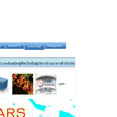
s
Intrend IT
Immigration
แฟรนไซส์
รผู้ที่สนใจเป็นผู้บริหารร้านอาหารที่ ORANGE และรับสมัครพนักงานทำงานที่ DUBBO สนใจโทร
park madison
tower removals
Thai luxura co.,Ltd