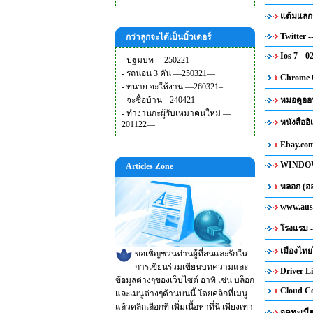
แต้มแลกต
Twitter -
กว่าลูกจะได้เป็นบิ้วเดอร์
Ios 7 --0
-
ปฐมบท —250221—
-
รถนอน 3 คัน —250321—
Chrome O
-
ทนาย จะให้งาน —260321–
-
จะซื้อบ้าน --240421--
หมอดูออน
-
ทำงานกะผู้รับเหมาคนใหม่ —
หนังสืออิ
201122—
Ebay.com
WINDOW 
Articles Zone
หลอก (ออ
www.auss
โรงแรม -
เมืองไทยไ
ขอเชิญชวนท่านผู้ที่สนและรักใน
การเขียนร่วมเขียนบทความและ
Driver L
ข้อมูลต่างๆของเว็บไซต์ อาทิ เช่น บล็อก
Cloud Co
และเมนูต่างๆด้านบนนี้ โดยคลิกที่เมนู
แล้วคลิกเลือกที่ เพิ่มเนื้อหาที่นี่ เพียงเท่า
จดทะเบีย