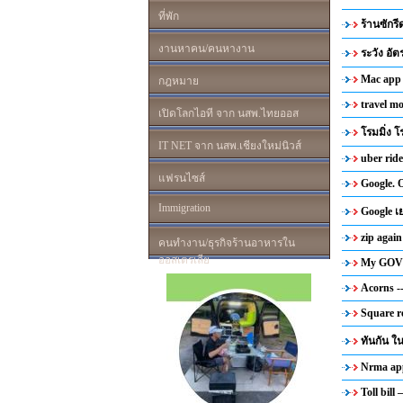
ที่พัก
ร้านซักร
งานหาคน/คนหางาน
ระวัง อั
Mac app
กฎหมาย
travel mo
เปิดโลกไอที จาก นสพ.ไทยออส
โรมมิ่ง โ
IT NET จาก นสพ.เชียงใหม่นิวส์
uber ride
แฟรนไซส์
Google.
Immigration
Google 
zip again
คนทำงาน/ธุรกิจร้านอาหารใน
ออสเตรเลีย
My GOV 
Acorns -
Square r
ทันกัน 
Nrma ap
Toll bil