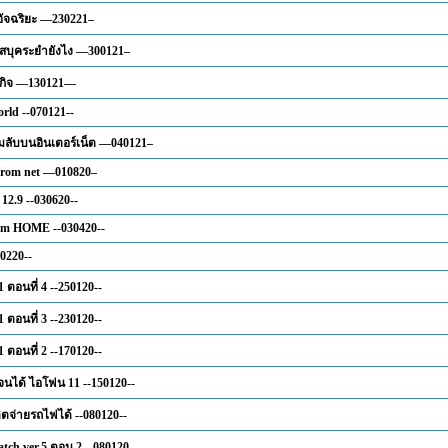
อัจฉริยะ —230221–
เฟสบุคระยำยังไง —300121–
รกิจ —130121—
rld --070121--
มลับบนอินเตอร์เน็ต —040121–
from net —010820–
12.9 --030620--
om HOME --030420--
0220--
 ตอนที่ 4 --250120--
 ตอนที่ 3 --230120--
 ตอนที่ 2 --170120--
อจนได้ ไอโฟน 11 --150120--
ิตจ่ายรถไฟได้ --080120--
tch ver.5 ตอน 2 --080120--