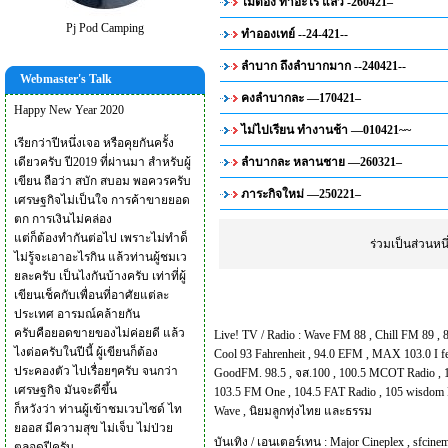
ไม่ต้อง ทำอะไร แล้ว -260421–
Pj Pod Camping
ทำอองเทย์ --24-421--
ลำบาก ถึงลำบากมาก --240421--
Webmaster's Talk
คงลำบากละ —170421–
Happy New Year 2020
ไม่ไปเรียน ทำงานช้า —010421~~
เรียกว่าปีหนึ่งเจอ หรือคุยกันครั้ง
เดียวครับ ปี2019 ที่ผ่านมา สำหรับผู้
ลำบากละ หลานชาย —260321–
เขียน ถือว่า สบัก สบอม พอควรครับ
ภาระกิจใหม่ —250221–
เศรษฐกิจไม่เป็นใจ การค้าขายยอด
ตก การเงินไม่คล่อง
แต่ก็ต้องทำกันต่อไป เพราะไม่ทำด็
ร่วมเป็นส่วนห
ไม่รู้จะเอาอะไรกิน แล้วท่านผู้ชมเว
ยละครับ เป็นไงกันบ้างครับ เท่าที่ผู้
เขียนเช็คกับเพื่อนที่อาศัยแต่ละ
ประเทศ อารมณ์คล้ายกัน
ครับคือยอดขายของไม่ค่อยดี แล้ว
Live! TV / Radio :
Wave FM 88
,
Chill FM 89
,
ไงต่อครับในปีนี้ ผู้เขียนก็ต้อง
Cool 93 Fahrenheit
,
94.0 EFM
,
MAX 103.0 I f
ประคองตัว ไปเรื่อยๆครับ จนกว่า
GoodFM. 98.5
,
จส.100
,
100.5 MCOT Radio
,
เศรษฐกิจ มันจะดีขึ้น
103.5 FM One
,
104.5 FAT Radio
,
105 wisdom 
ก็หวังว่า ท่านผู้เข้าชมเวบไซด์ ไท
Wave
,
นิยมลูกทุ่งไทย และธรรม
ยออส มีความสุข ไม่เจ็บ ไม่ป่วย
บันเทิง / เอนเตอร์เทน :
Major Cineplex
,
sfcinem
ตลอดปีครับ