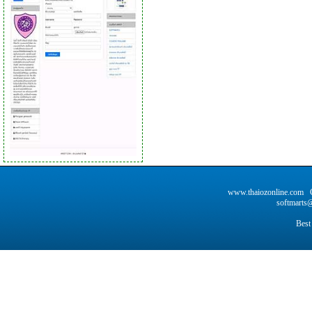
www.thaiozonline.com C
softmarts@
Best