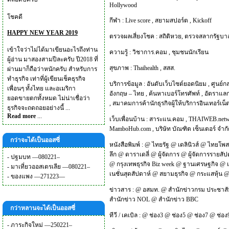
Hollywood
โชคดี
กีฬา :
Live score
,
สยามสปอร์ต
,
Kickoff
HAPPY NEW YEAR 2019
ตรวจผลเสี่ยงโชค :
สถิติหวย
,
ตรวจสลากรัฐบา
เข้าใจว่าไม่ได้มาเขียนอะไรถึงท่าน
ความรู้ :
วิชาการ.คอม
,
ชุมชนนักเรียน
ผู้อ่าน มาสองสามปีละครับ ปี2018 ที่
สุขภาพ :
Thaihealth
,
สสส.
ผ่านมาก็ถือว่าหนักครับ สำหรับการ
ทำธุรกิจ เท่าที่ผู้เขียนเช็คธุรกิจ
บริการข้อมูล :
อันดับเว็บไซต์ยอดนิยม
,
ศูนย์ก
เพื่อนๆ ทั้งไทย และอเมริกา
อังกฤษ – ไทย
,
ค้นหาเบอร์โทรศัพท์
,
อัตราแลก
ยอดขายตกทั้งหมด ไม่น่าเชื่อว่า
,
สมาคมการค้านักธุรกิจผู้ให้บริการอินเทอร์เน
ธุรกิจจะถดถอยอย่างนี้ ...
Read more
...
เว็บเพื่อนบ้าน :
สาระแน.คอม
,
THAIWEB.net
MamboHub.com
,
บริษัท บัณฑิต เซ็นเตอร์ จำก
กว่าจะได้เป็นออสซี่
หนังสือพิมพ์ :
@
ไทยรัฐ
@
เดลินิวส์
@
ไทยโพส
ลึก
@
ดาราเดลี่
@
ผู้จัดการ
@
ผู้จัดการรายสัป
-
ปฐมบท —080221–
@
กรุงเทพธุรกิจ Biz week
@
ฐานเศรษฐกิจ
@
-
มาเที่ยวออสเตรเลีย —080221–
เนชั่นสุดสัปดาห์
@
สยามธุรกิจ
@
กระแสหุ้น
-
ของแพง —271223—
ข่าวสาร :
@
อสมท.
@
สำนักข่าวกรม ประชาสั
สำนักข่าว NOL
@
สำนักข่าว BBC
กว่าหลานจะได้เป็นออสซี่
ทีวี / เคเบิล :
@
ช่อง3
@
ช่อง5
@
ช่อง7
@
ช่อง
-
ภาระกิจใหม่ —250221–