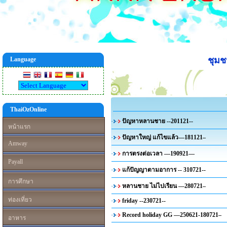
ชุม
Language
ThaiOzOnline
ปัญหาหลานชาย --201121--
หน้าแรก
ปัญหาใหญ่ แก้ไขแล้ว—181121–
Amway
การตรงต่อเวลา —190921—
Payall
แก้ปัญญาตามอาการ -- 310721--
การศึกษา
หลานชาย ไม่ไปเรียน —280721–
ท่องเที่ยว
friday --230721--
Record holiday GG —250621-180721–
อาหาร