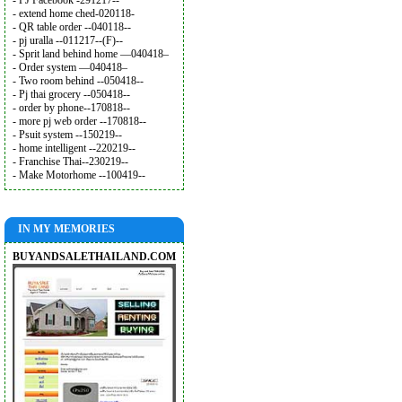
- PJ Facebook -291217--
- extend home ched-020118-
- QR table order --040118--
- pj uralla --011217--(F)--
- Sprit land behind home —040418–
- Order system —040418–
- Two room behind --050418--
- Pj thai grocery --050418--
- order by phone--170818--
- more pj web order --170818--
- Psuit system --150219--
- home intelligent --220219--
- Franchise Thai--230219--
- Make Motorhome --100419--
IN MY MEMORIES
BUYANDSALETHAILAND.COM