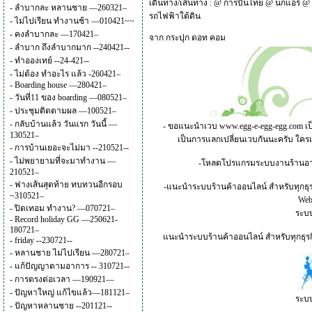
เดินทาง/เส้นทาง :
@
การบินไทย
@
นกแอร์
@
-
ลำบากละ หลานชาย —260321–
รถไฟฟ้าใต้ดิน
-
ไม่ไปเรียน ทำงานช้า —010421~~
-
คงลำบากละ —170421–
จาก
กระปุก ดอท คอม
-
ลำบาก ถึงลำบากมาก --240421--
-
ทำอองเทย์ --24-421--
-
ไม่ต้อง ทำอะไร แล้ว -260421–
-
Boarding house —280421–
-
วันที่11 ของ boarding —080521–
-
ประชุมติดตามผล —100521–
-
กลับบ้านแล้ว วันแรก วันนี้ —
- ขอแนะนำเวบ
www.egg-e-egg-egg.com
เป
130521–
เป็นการแลกเปลี่ยนเวบกันนะครับ ใคร
-
การบ้านเยอะจะไม่มา --210521--
-
ไม่พยายามที่จะมาทำงาน —
-โหลดโปรแกรมระบบงานร้านอาหาร
210521–
-
ฟางเส้นสุดท้าย ทบทวนอีกรอบ
-แนะนำระบบร้านค้าออนไลน์ สำหรับทุกธุร
~310521–
Webs
-
ปิดเทอม ทำงาน? —070721–
ระบบ
-
Record holiday GG —250621-
180721–
แนะนำระบบร้านค้าออนไลน์ สำหรับทุกธุรกิ
-
friday --230721--
-
หลานชาย ไม่ไปเรียน —280721–
-
แก้ปัญญาตามอาการ -- 310721--
-
การตรงต่อเวลา —190921—
-
ปัญหาใหญ่ แก้ไขแล้ว—181121–
ระบบ
-
ปัญหาหลานชาย --201121--