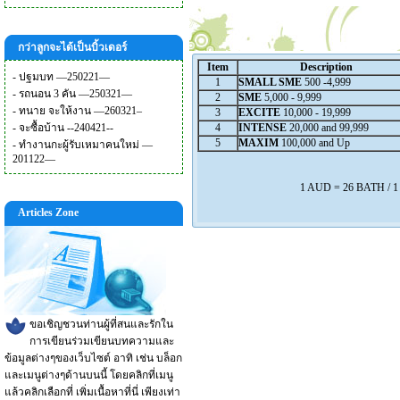
กว่าลูกจะได้เป็นบิ้วเดอร์
Item
Description
-
ปฐมบท —250221—
1
SMALL SME
500 -4,999
-
รถนอน 3 คัน —250321—
2
SME
5,000 - 9,999
-
ทนาย จะให้งาน —260321–
3
EXCITE
10,000 - 19,999
-
จะซื้อบ้าน --240421--
4
INTENSE
20,000 and 99,999
5
MAXIM
100,000 and Up
-
ทำงานกะผู้รับเหมาคนใหม่ —
201122—
1 AUD = 26 BATH / 
Articles Zone
ขอเชิญชวนท่านผู้ที่สนและรักใน
การเขียนร่วมเขียนบทความและ
ข้อมูลต่างๆของเว็บไซต์ อาทิ เช่น บล็อก
และเมนูต่างๆด้านบนนี้ โดยคลิกที่เมนู
แล้วคลิกเลือกที่ เพิ่มเนื้อหาที่นี่ เพียงเท่า