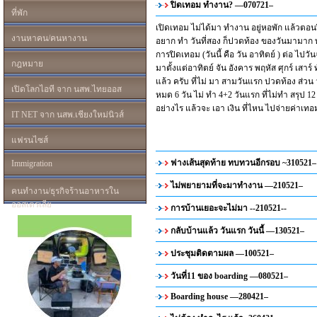
ปิดเทอม ทำงาน? —070721–
ที่พัก
เปิดเทอม ไม่ได้มา ทำงาน อยู่หอพัก แล้วตอนปิ
งานหาคน/คนหางาน
อยาก ทำ วันที่สอง ก็ปวดท้อง ของวันมามาก 
การปิดเทอม (วันนี้ คือ วัน อาทิตย์ ) ต่อ ไปว
กฎหมาย
มาตั้งแต่อาทิตย์ จัน อังคาร พฤหัส ศุกร์ เสาร์ ท
แล้ว ครับ ที่ไม่ มา สามวันแรก ปวดท้อง ส่วน วั
เปิดโลกไอที จาก นสพ.ไทยออส
หมด 6 วัน ไม่ ทำ 4+2 วันแรก ที่ไม่ทำ สรุป 1
อย่างไร แล้วจะ เอา เงิน ที่ไหน ไปจ่ายค่าเทอ
IT NET จาก นสพ.เชียงใหม่นิวส์
แฟรนไซส์
ฟางเส้นสุดท้าย ทบทวนอีกรอบ ~310521–
Immigration
ไม่พยายามที่จะมาทำงาน —210521–
คนทำงาน/ธุรกิจร้านอาหารใน
ออสเตรเลีย
การบ้านเยอะจะไม่มา --210521--
กลับบ้านแล้ว วันแรก วันนี้ —130521–
ประชุมติดตามผล —100521–
วันที่11 ของ boarding —080521–
Boarding house —280421–