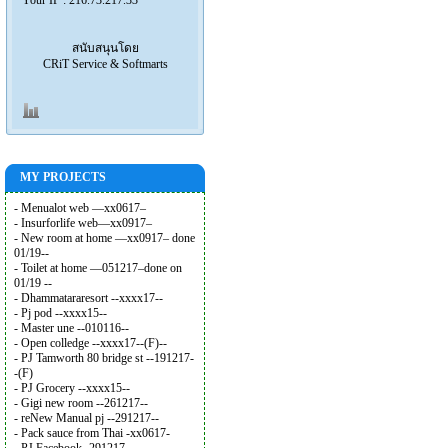
สนับสนุนโดย
CRiT Service & Softmarts
MY PROJECTS
- Menualot web —xx0617–
- Insurforlife web—xx0917–
- New room at home —xx0917– done
01/19--
- Toilet at home —051217–done on
01/19 --
- Dhammatararesort --xxxx17--
- Pj pod --xxxx15--
- Master une --010116--
- Open colledge --xxxx17--(F)--
- PJ Tamworth 80 bridge st --191217-
-(F)
- PJ Grocery --xxxx15--
- Gigi new room --261217--
- reNew Manual pj --291217--
- Pack sauce from Thai -xx0617-