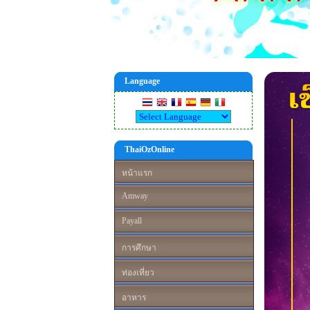
Language
ThaiOzOnline
หน้าแรก
Amway
Payall
การศึกษา
ท่องเที่ยว
อาหาร