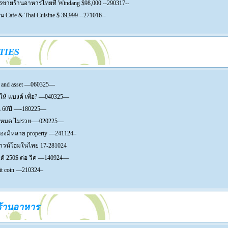
รขายร้านอาหารไทยที่ Windang $98,000 --290317--
 Cafe & Thai Cuisine $ 39,999 --271016--
TIES
e and asset —060325—
 ให้ แบงค์ เพื่อ? —040325—
 60ปี —-180225—
ค์หมด ไม่รวย—-020225—
องมีหลาย property —241124–
ทาวน์โฮมในไทย 17-281024
ด้ 250$ ต่อ วีค —140924—
bit coin —210324–
วร้านอาหาร