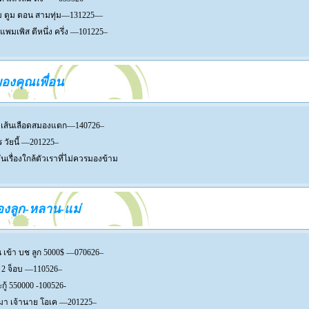
ูม ตูม ตอน สามทุ่ม—131225—
 แพมเพิส ตีหนึ่ง ครึ่ง —101225–
าของคุณเพื่อน
 เส้นเลือดสมองแตก—140726–
ร วัยนี้ —201225–
นเรื่องใกล้ตัวเราที่ไม่ควรมองข้าม
องลูก-หลาน-แม่
น เข้า บช ลูก 5000$ —070626–
บ 2 จ็อบ —110526–
กู้ 550000 -100526-
มา เจ้านาย โอเค —201225–