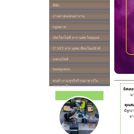
ที่พัก
งานหาคน/คนหางาน
กฎหมาย
เปิดโลกไอที จาก นสพ.ไทยออส
IT NET จาก นสพ.เชียงใหม่นิวส์
แฟรนไซส์
Immigration
คนทำงาน/ธุรกิจร้านอาหารใน
ออสเตรเลีย
มิสเตอร
ม
คุณสม
มีลูกง
ยา