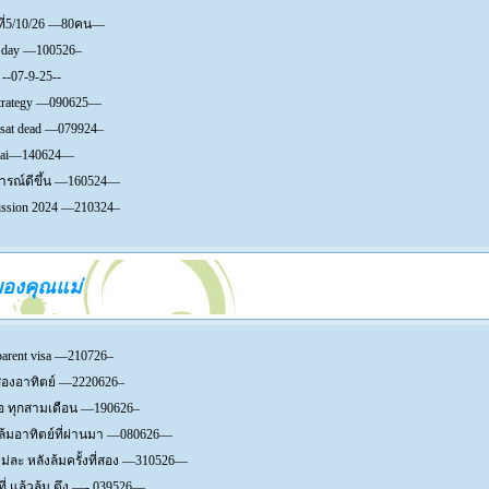
ที่5/10/26 —80คน—
 day —100526–
--07-9-25--
trategy —090625—
 sat dead —079924–
thai—140624—
รณ์ดีขึ้น —160524—
ssion 2024 —210324–
าของคุณแม่
parent visa —210726–
องอาทิตย์ —2220626–
 ทุกสามเดือน —190626–
ล้มอาทิตย์ที่ผ่านมา —080626—
่ละ หลังล้มครั้งที่สอง —310526—
ที่ แล้วล้ม ตึง —- 039526—