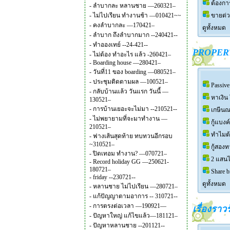
ต้องกา
-
ลำบากละ หลานชาย —260321–
-
ไม่ไปเรียน ทำงานช้า —010421~~
ขายด่วน
-
คงลำบากละ —170421–
ดูทั้งหมด
-
ลำบาก ถึงลำบากมาก --240421--
-
ทำอองเทย์ --24-421--
PROPER
-
ไม่ต้อง ทำอะไร แล้ว -260421–
-
Boarding house —280421–
-
วันที่11 ของ boarding —080521–
-
ประชุมติดตามผล —100521–
Passiv
-
กลับบ้านแล้ว วันแรก วันนี้ —
หาเงิน
130521–
-
การบ้านเยอะจะไม่มา --210521--
เกษีนณ
-
ไม่พยายามที่จะมาทำงาน —
กู้แบง
210521–
ทำไมต้
-
ฟางเส้นสุดท้าย ทบทวนอีกรอบ
~310521–
กู้สอง
-
ปิดเทอม ทำงาน? —070721–
2 แสนไ
-
Record holiday GG —250621-
180721–
Share 
-
friday --230721--
ดูทั้งหมด
-
หลานชาย ไม่ไปเรียน —280721–
-
แก้ปัญญาตามอาการ -- 310721--
-
การตรงต่อเวลา —190921—
เรื่องรา
-
ปัญหาใหญ่ แก้ไขแล้ว—181121–
-
ปัญหาหลานชาย --201121--