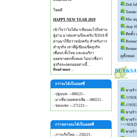
Deli J
โชคดี
Tomato
Mac an
HAPPY NEW YEAR 2019
shop 1
เข้าใจว่าไม่ได้มาเขียนอะไรถึงท่าน
ติดตั้ง
ผู้อ่าน มาสองสามปีละครับ ปี2018 ที่
ผ่านมาก็ถือว่าหนักครับ สำหรับการ
Restau
ทำธุรกิจ เท่าที่ผู้เขียนเช็คธุรกิจ
Restau
เพื่อนๆ ทั้งไทย และอเมริกา
ดูทั้งหมด
ยอดขายตกทั้งหมด ไม่น่าเชื่อว่า
ธุรกิจจะถดถอยอย่างนี้ ...
Read more
...
BUY&SA
กว่าจะได้เป็นออสซี่
ขายร้า
-
ปฐมบท —080221–
/////SO
-
มาเที่ยวออสเตรเลีย —080221–
////SOL
-
ของแพง —271223—
ขายร้า
ขายร้า
กว่าหลานจะได้เป็นออสซี่
>>>SOLD
ขายร้า
-
ภาระกิจใหม่ —250221–