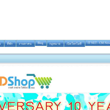
Blog
IT NET - CM New
ร
ที่พัก
งานหาคน
กฎหมาย
เปิดโลกไอที