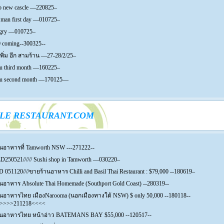
ob new cascle —220825–
 man first day —010725–
gry —010725–
0 coming--300325--
 เพิ่ม อึก สามร้าน —27-28/2/25–
ru third month —160225–
ru second month —170125—
LE RESTAURANT.COM
นอาหารที่ Tamworth NSW ---271222--
LD250521////// Sushi shop in Tamworth —030220–
D 051120////ขายร้านอาหาร Chilli and Basil Thai Restaurant : $79,000 --180619–
นอาหาร Absolute Thai Homemade (Southport Gold Coast) --280319--
นอาหารไทย เมืองNarooma (นอกเมืองทางใต้ NSW) $ only 50,000 --180118--
>>>>211218<<<<
นอาหารไทย หน้าอ่าว BATEMANS BAY $55,000 --120517--