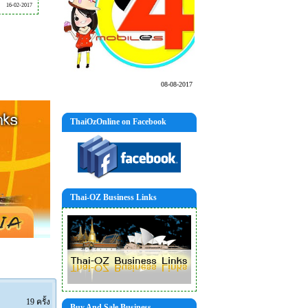
16-02-2017
08-08-2017
ThaiOzOnline on Facebook
Thai-OZ Business Links
19 ครั้ง
Buy And Sale Business