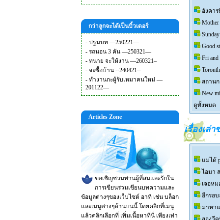
อังคาร
Mother
กว่าลูกจะได้เป็นบิ้วเดอร์
Sunday 
-
ปฐมบท —250221—
Good s
-
รถนอน 3 คัน —250321—
Fri and
-
ทนาย จะให้งาน —260321–
Toron
-
จะซื้อบ้าน --240421--
-
ทำงานกะผู้รับเหมาคนใหม่ —
สถานกา
201122—
New mi
ดูทั้งหมด
Articles Zone
เรื่องเล่
แม่ได้ 
ไอมา ส
ขอเชิญชวนท่านผู้ที่สนและรักใน
เจอหมอ
การเขียนร่วมเขียนบทความและ
อีกรอบ
ข้อมูลต่างๆของเว็บไซต์ อาทิ เช่น บล็อก
และเมนูต่างๆด้านบนนี้ โดยคลิกที่เมนู
มาหาแม
แล้วคลิกเลือกที่ เพิ่มเนื้อหาที่นี่ เพียงเท่า
สองวีค