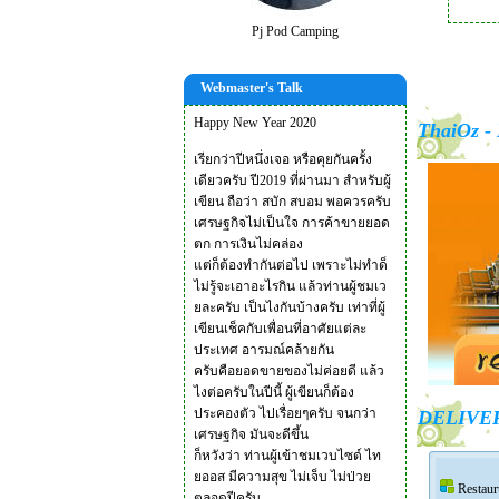
Pj Pod Camping
Webmaster's Talk
Happy New Year 2020
ThaiOz - 
เรียกว่าปีหนึ่งเจอ หรือคุยกันครั้ง
เดียวครับ ปี2019 ที่ผ่านมา สำหรับผู้
เขียน ถือว่า สบัก สบอม พอควรครับ
เศรษฐกิจไม่เป็นใจ การค้าขายยอด
ตก การเงินไม่คล่อง
แต่ก็ต้องทำกันต่อไป เพราะไม่ทำด็
ไม่รู้จะเอาอะไรกิน แล้วท่านผู้ชมเว
ยละครับ เป็นไงกันบ้างครับ เท่าที่ผู้
เขียนเช็คกับเพื่อนที่อาศัยแต่ละ
ประเทศ อารมณ์คล้ายกัน
ครับคือยอดขายของไม่ค่อยดี แล้ว
ไงต่อครับในปีนี้ ผู้เขียนก็ต้อง
ประคองตัว ไปเรื่อยๆครับ จนกว่า
DELIVE
เศรษฐกิจ มันจะดีขึ้น
ก็หวังว่า ท่านผู้เข้าชมเวบไซด์ ไท
ยออส มีความสุข ไม่เจ็บ ไม่ป่วย
Restau
ตลอดปีครับ