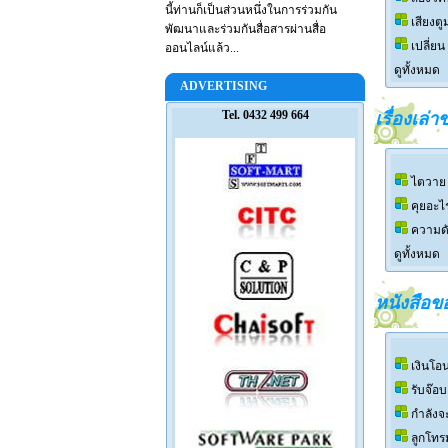
นี้ท่านก็เป็นส่วนหนึ่งในการร่วมกัน
เสียงต
พัฒนาและร่วมกันสื่อสารผ่านสื่อ
เปลี่ยน
ออนไลน์แล้ว...
ดูทั้งหมด
ADVERTISING
Tel. 0432 499 664
เรื่องเล่
ไตวาย
คุยอะไ
ความดั
ดูทั้งหมด
หนังสือข
เงินโอ
รับจ๊อ
กำลังจะ
ลูกโทร