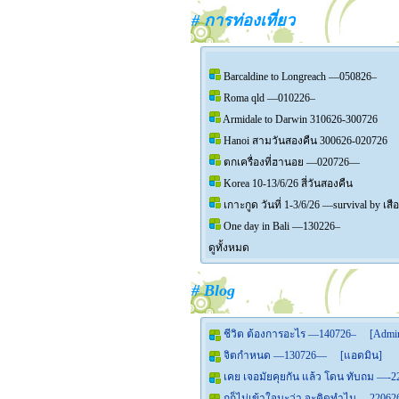
# การท่องเที่ยว
Barcaldine to Longreach —050826–
Roma qld —010226–
Armidale to Darwin 310626-300726
Hanoi สามวันสองคืน 300626-020726
ตกเครื่องที่ฮานอย —020726—
Korea 10-13/6/26 สี่วันสองคืน
เกาะกูด วันที่ 1-3/6/26 —survival by เส
One day in Bali —130226–
ดูทั้งหมด
# Blog
ชีวิต ต้องการอะไร —140726–
[Admi
จิตกำหนด —130726—
[แอดมิน]
เคย เจอมัยคุยกัน แล้ว โดน ทับถม —-
กูก็ไม่เข้าใจนะว่า จะคิดทำไม —2206