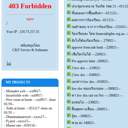
403 Forbidden
ประชุมกะทนาย วันเกิด 1พย 21—0111
ขั้นตอนการซื้ออสังหา --011121--
nginx
ผลจากการร้องเรียน --011121--
]
รอคำตอบ จาก การร้องเรียน --151021--
Your IP : 216.73.217.31
ร้องเรียนละ โดย financialrights.org.au -
ยังไงก็ต้องร้องเรียน -- 270921--
สนับสนุนโดย
approve from nab bank --220921--
CRiT Service & Softmarts
เชื่อใครไม่ได้ —220921–
Pre approve letter -200921–
3 low doc —110921–
2 low doc —030921–
เอกสาร low doc --010921--
MY PROJECTS
low doc ของจริงเจอละ ---300821--
- Menualot web —xx0617–
- Insurforlife web—xx0917–
หา low doc เอง on Net —-280821—
- New room at home —xx0917– done
ยกต่อไป —230821–
01/19--
- Toilet at home —051217–done on
สิ้นสุดทางเลื่อน --200821--
01/19 --
รู้ละ --160821--
- Dhammatararesort --xxxx17--
- Pj pod --xxxx15--
ซวย ละ่ 140821–
- Master une --010116--