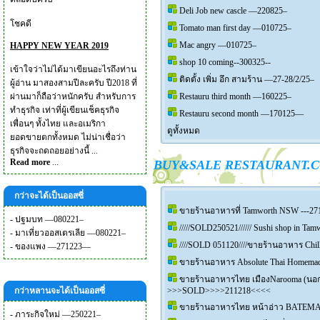
Deli Job new cascle —220825–
โชคดี
Tomato man first day —010725–
Mac angry —010725–
HAPPY NEW YEAR 2019
shop 10 coming--300325--
เข้าใจว่าไม่ได้มาเขียนอะไรถึงท่าน
ติดตั้ง เพิ่ม อึก สามร้าน —27-28/2/25–
ผู้อ่าน มาสองสามปีละครับ ปี2018 ที่
ผ่านมาก็ถือว่าหนักครับ สำหรับการ
Restauru third month —160225–
ทำธุรกิจ เท่าที่ผู้เขียนเช็คธุรกิจ
Restauru second month —170125—
เพื่อนๆ ทั้งไทย และอเมริกา
ดูทั้งหมด
ยอดขายตกทั้งหมด ไม่น่าเชื่อว่า
ธุรกิจจะถดถอยอย่างนี้ ...
Read more
...
BUY&SALE RESTAURANT.
กว่าจะได้เป็นออสซี่
ขายร้านอาหารที่ Tamworth NSW ---27
-
ปฐมบท —080221–
/////SOLD250521////// Sushi shop in T
-
มาเที่ยวออสเตรเลีย —080221–
////SOLD 051120////ขายร้านอาหาร Chilli
-
ของแพง —271223—
ขายร้านอาหาร Absolute Thai Homemade 
ขายร้านอาหารไทย เมืองNarooma (นอกเ
กว่าหลานจะได้เป็นออสซี่
>>>SOLD>>>>211218<<<<
ขายร้านอาหารไทย หน้าอ่าว BATEMAN
-
ภาระกิจใหม่ —250221–