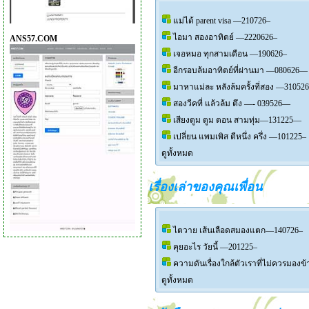
แม่ได้ parent visa —210726–
ไอมา สองอาทิตย์ —2220626–
ANS57.COM
เจอหมอ ทุกสามเดือน —190626–
อีกรอบล้มอาทิตย์ที่ผ่านมา —080626—
มาหาแม่ละ หลังล้มครั้งที่สอง —3105
สองวีคที่ แล้วล้ม ตึง —- 039526—
เสียงตูม ตูม ตอน สามทุ่ม—131225—
เปลี่ยน แพมเพิส ตีหนึ่ง ครึ่ง —101225–
ดูทั้งหมด
เรื่องเล่าของคุณเพื่อน
ไตวาย เส้นเลือดสมองแตก—140726–
คุยอะไร วัยนี้ —201225–
ความดันเรื่องใกล้ตัวเราที่ไม่ควรมองข
ดูทั้งหมด