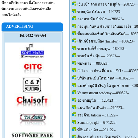
นี้ท่านก็เป็นส่วนหนึ่งในการร่วมกัน
เงิน เข้า จาก การ ขาย ยูนิต—260723
พัฒนาและร่วมกันสื่อสารผ่านสื่อ
ขายยูนิต ยังไม่จบ—140723–
ออนไลน์แล้ว...
ลองขายหุ้น มีกำไร —280623–
ADVERTISING
กองทุน กับหุ้น กำไรต่างกันอย่างไร --2
ขั้นตอนหลังเซ็นต์ โอนสินทรัพย์—1806
Tel. 0432 499 664
เซ็นต์ซื้อขายห้อง (transfer) --160623--
ขาย แล้วก็ซื้อกองทุน --180623--
ขายหุ้น ซื้อ หุ้น —120623—
พบทนาย —080623–
กำไร จาก บ้าน ที่ดิน มา ยังไง —-030
บริษัทประเมินโทรมานัด —010623—
แบงค์ อนุมัติ เงินกู้ ให้ ลูก ชาย ละ—0
Ve investment academy —090523–
รอ ขายยูนิต —-120423—
แน่น อึดอัด เกินตัว ---210223--
รวยด้วย bitcoin --311222--
Stanthorpe qld —6-71222–
ที่ดินเมืองเล็ก —291122–
ซื้อ เก้าหมื่น ขาย ห้าแสนห้า —05112