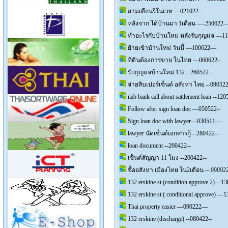
สามเดือนรีโนเวท —021022–
หลังจาก ได้บ้านมา 1เดือน —-250622
ทำอะไรกับบ้านใหม่ หลังรับกุญแจ —
ย้ายเข้าบ้านใหม่ วันนี้ —100622—
ที่ดินต้องการขาย ในไทย —060622–
รับกุญแจบ้านใหม่ 132 --260522--
จ่ายสิบเปอร์เซ็นต์ อสังหา ไทย --090522
nab bank call about sattlement loan --120
Follow after sign loan doc —050522–
Sign loan doc with lawyer—030511—
lawyer นัดเซ็นต์เอกสารกู้ --280422--
loan document --260422--
เซ็นต์สัญญา 11 โมง --200422--
ซื้ออสังหา เมืองไทย ใน2เดือน -- 090922
132 erskine st (condition approve 2)—1
132 erskine st ( conditional approve) 
Thai property easier —090222—
132 erskine (discharge) --080422--