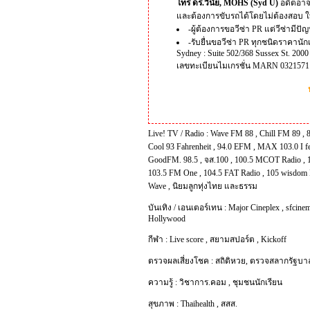
โทร ดร.วินัย, MOHS (Syd U)
อดีตอาจ
และต้องการขับรถได้โดยไม่ต้องสอบ ใ
-ผู้ต้องการขอวีซ่า PR แต่วีซ่ามีป
-รับยื่นขอวีซ่า PR ทุกชนิดราคานัก
Sydney : Suite 502/368 Sussex St. 200
เลขทะเบียนไมเกรชั่น MARN 0321571
Live! TV / Radio :
Wave FM 88
,
Chill FM 89
,
Cool 93 Fahrenheit
,
94.0 EFM
,
MAX 103.0 I f
GoodFM. 98.5
,
จส.100
,
100.5 MCOT Radio
,
103.5 FM One
,
104.5 FAT Radio
,
105 wisdom 
Wave
,
นิยมลูกทุ่งไทย และธรรม
บันเทิง / เอนเตอร์เทน :
Major Cineplex
,
sfcinem
Hollywood
กีฬา :
Live score
,
สยามสปอร์ต
,
Kickoff
ตรวจผลเสี่ยงโชค :
สถิติหวย
,
ตรวจสลากรัฐบา
ความรู้ :
วิชาการ.คอม
,
ชุมชนนักเรียน
สุขภาพ :
Thaihealth
,
สสส.