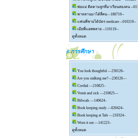
พ่อแม่ ติดตามลูกที่มาเรียนสองคน --01
พาหลานมาได้สี่คน --180719--
แฟนพี่ชายได้บัตร medicare --010219--
เมียพี่แอพพลาย --110119--
ดูทั้งหมด
# การศึกษา
You look thoughtful —250126–
Are you stalking me?—230126—
Cordial —210825–
Vomit and sick —210825—
Bifocals —140624–
Book keeping study —020424–
Book keeping at Tafe —210324–
Worn it out —141223–
ดูทั้งหมด