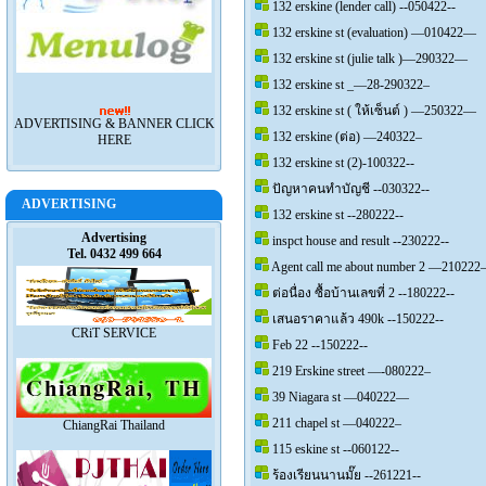
132 erskine (lender call) --050422--
132 erskine st (evaluation) —010422—
132 erskine st (julie talk )—290322—
132 erskine st _—28-290322–
132 erskine st ( ให้เซ็นต์ ) —250322—
ADVERTISING & BANNER CLICK
132 erskine (ต่อ) —240322–
HERE
132 erskine st (2)-100322--
ปัญหาคนทำบัญชี --030322--
ADVERTISING
132 erskine st --280222--
Advertising
inspct house and result --230222--
Tel. 0432 499 664
Agent call me about number 2 —210222
ต่อนื่อง ซื้อบ้านเลขที่ 2 --180222--
เสนอราคาแล้ว 490k --150222--
CRiT SERVICE
Feb 22 --150222--
219 Erskine street —-080222–
39 Niagara st —040222—
211 chapel st —040222–
ChiangRai Thailand
115 eskine st --060122--
ร้องเรียนนานมั๊ย --261221--