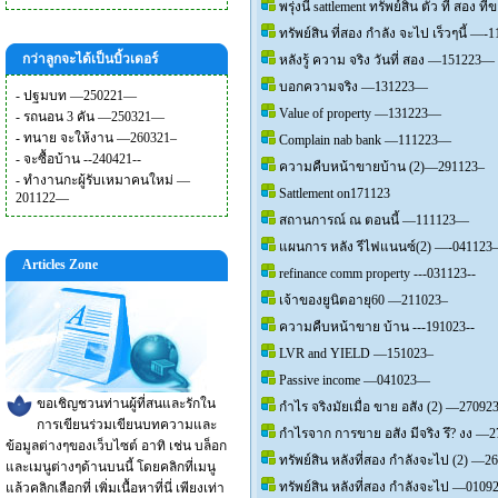
พรุ่งนี้ sattlement ทรัพย์สิน ตัว ที่ ส
ทรัพย์สิน ที่สอง กำลัง จะไป เร็วๆนี้ —
กว่าลูกจะได้เป็นบิ้วเดอร์
หลังรู้ ความ จริง วันที่ สอง —151223—
บอกความจริง —131223—
-
ปฐมบท —250221—
Value of property —131223—
-
รถนอน 3 คัน —250321—
-
ทนาย จะให้งาน —260321–
Complain nab bank —111223—
-
จะซื้อบ้าน --240421--
ความคืบหน้าขายบ้าน (2)—291123–
-
ทำงานกะผู้รับเหมาคนใหม่ —
Sattlement on171123
201122—
สถานการณ์ ณ ตอนนี้ —111123—
แผนการ หลัง รีไฟแนนซ์(2) —-04112
Articles Zone
refinance comm property ---031123--
เจ้าของยูนิตอายุ60 —211023–
ความคืบหน้าขาย บ้าน ---191023--
LVR and YIELD —151023–
Passive income —041023—
ขอเชิญชวนท่านผู้ที่สนและรักใน
กำไร จริงมัยเมื่อ ขาย อสัง (2) —27092
การเขียนร่วมเขียนบทความและ
กำไรจาก การขาย อสัง มีจริง รึ? งง —
ข้อมูลต่างๆของเว็บไซต์ อาทิ เช่น บล็อก
ทรัพย์สิน หลังที่สอง กำลังจะไป (2) —
และเมนูต่างๆด้านบนนี้ โดยคลิกที่เมนู
ทรัพย์สิน หลังที่สอง กำลังจะไป —0109
แล้วคลิกเลือกที่ เพิ่มเนื้อหาที่นี่ เพียงเท่า