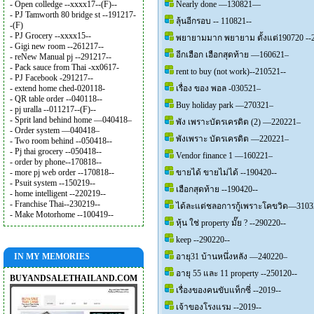
- Open colledge --xxxx17--(F)--
Nearly done —130821—
- PJ Tamworth 80 bridge st --191217-
ลุ้นอีกรอบ -- 110821--
-(F)
- PJ Grocery --xxxx15--
พยายามมาก พยายาม ตั้งแต่190720 --2
- Gigi new room --261217--
อีกเฮือก เฮือกสุดท้าย —160621–
- reNew Manual pj --291217--
- Pack sauce from Thai -xx0617-
rent to buy (not work)--210521--
- PJ Facebook -291217--
- extend home ched-020118-
เรื่อง ของ พอล -030521–
- QR table order --040118--
Buy holiday park —270321–
- pj uralla --011217--(F)--
- Sprit land behind home —040418–
พัง เพราะบัตรเครดิต (2) —220221–
- Order system —040418–
พังเพราะ บัตรเครดิต —220221–
- Two room behind --050418--
- Pj thai grocery --050418--
Vendor finance 1 —160221–
- order by phone--170818--
- more pj web order --170818--
ขายได้ ขายไม่ได้ --190420--
- Psuit system --150219--
เฮือกสุดท้าย --190420--
- home intelligent --220219--
- Franchise Thai--230219--
ได้ละแต่ชลอการกู้เพราะโคขวิด—310
- Make Motorhome --100419--
หุ้น ใช่ property มั๊ย ? --290220--
keep --290220--
IN MY MEMORIES
อายุ31 บ้านหนึ่งหลัง —240220–
อายุ 55 และ 11 property --250120--
BUYANDSALETHAILAND.COM
เรื่องของคนขับแท็กซี่ --2019--
เจ้าของโรงแรม --2019--