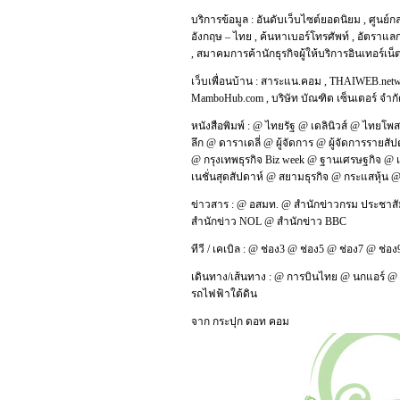
บริการข้อมูล :
อันดับเว็บไซต์ยอดนิยม
,
ศูนย์ก
อังกฤษ – ไทย
,
ค้นหาเบอร์โทรศัพท์
,
อัตราแลก
,
สมาคมการค้านักธุรกิจผู้ให้บริการอินเทอร์เน
เว็บเพื่อนบ้าน :
สาระแน.คอม
,
THAIWEB.net
MamboHub.com
,
บริษัท บัณฑิต เซ็นเตอร์ จำก
หนังสือพิมพ์ :
@
ไทยรัฐ
@
เดลินิวส์
@
ไทยโพส
ลึก
@
ดาราเดลี่
@
ผู้จัดการ
@
ผู้จัดการรายสัป
@
กรุงเทพธุรกิจ Biz week
@
ฐานเศรษฐกิจ
@
เนชั่นสุดสัปดาห์
@
สยามธุรกิจ
@
กระแสหุ้น
ข่าวสาร :
@
อสมท.
@
สำนักข่าวกรม ประชาสั
สำนักข่าว NOL
@
สำนักข่าว BBC
ทีวี / เคเบิล :
@
ช่อง3
@
ช่อง5
@
ช่อง7
@
ช่อง
เดินทาง/เส้นทาง :
@
การบินไทย
@
นกแอร์
@
รถไฟฟ้าใต้ดิน
จาก
กระปุก ดอท คอม