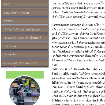
เวลาเราจะใช้งาน เราก็เข้า เวบของแบงค์นี้ต
ที่พัก
(netbank client number) และก็ password หลังจ
เหลือง แล้วมันก็จะมีเลข 6หลักโชว์ออกมา เราก
งานหาคน/คนหางาน
เข้าไปใช้งาน Net Bankingได้ครับ ท่านผู้อ่า
กฎหมาย
Commonwealth Bank App ทำงานอย่างไร ???
หลังจากดาวน์โหลดมาแล้วครับ ก็จะมีรูป CommB
เปิดโลกไอที จาก นสพ.ไทยออส
จะเข้าไปใช้งานแทนการใส่รหั
ส นั่นจะเป็นกา
IT NET จาก นสพ.เชียงใหม่นิวส์
รูปเมนูการใช้งานอยู่ที่
ด้านล่าง ของมือถือ มีอะ
,view account ,cards แล้วก็ products&offers แ
แฟรนไซส์
จะกล่าวถึงการใช้งานที่เด่น ๆและที่น่าสนใจน
-โอนเงินให้คนอื่นทางมือถือ ให้ไปที่ หัวข้อ p
Immigration
เราก็เลือกชื่อคนที่เราต้
องการโอนเงินให้ หน้า
ที่ด้านล่างจะมีให้เราเลือกว่า จะโอนจากบัญชี
คนทำงาน/ธุรกิจร้านอาหารใน
ครับ
ออสเตรเลีย
-ไม่มีการ์ด มีแต่มือถือ จะเบิกเงินเราได้ไง ร
ซ้ายมือ จะมีขีดสามขีด ในที่นี้ความหมายมันก็ค
get cardless cash จะเบิกเงินเอง หรือ จะโอนเง
ให้ใส่จำนวนเงิน แล้วก็คอนเฟอร์ม และมีคำอธิ
เอสแจ้
งพินมาให้เรา ก็ไปที่ ATM ครับ ที่หน้า
ถามพิน เราใส่ไปครับ แล้วเงินก็จะออกมา อะไร ม
นอกจากนี้ยังสามารถเก็บการ์ดต่
างๆได้อีกในแ
ยังไม่หมดครับ เรายังสามารถสั่งการ์ดเล็กที่
จะ