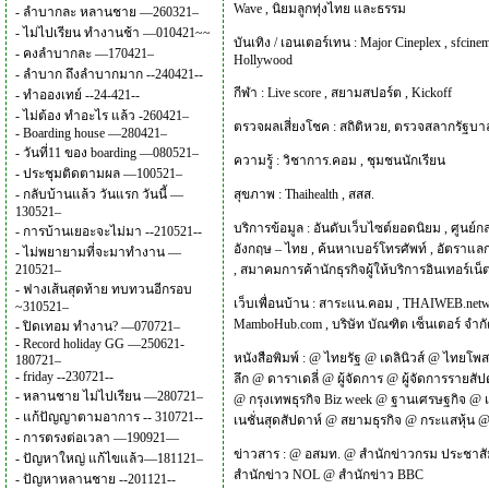
Wave
,
นิยมลูกทุ่งไทย และธรรม
-
ลำบากละ หลานชาย —260321–
-
ไม่ไปเรียน ทำงานช้า —010421~~
บันเทิง / เอนเตอร์เทน :
Major Cineplex
,
sfcinem
-
คงลำบากละ —170421–
Hollywood
-
ลำบาก ถึงลำบากมาก --240421--
กีฬา :
Live score
,
สยามสปอร์ต
,
Kickoff
-
ทำอองเทย์ --24-421--
-
ไม่ต้อง ทำอะไร แล้ว -260421–
ตรวจผลเสี่ยงโชค :
สถิติหวย
,
ตรวจสลากรัฐบา
-
Boarding house —280421–
-
วันที่11 ของ boarding —080521–
ความรู้ :
วิชาการ.คอม
,
ชุมชนนักเรียน
-
ประชุมติดตามผล —100521–
-
กลับบ้านแล้ว วันแรก วันนี้ —
สุขภาพ :
Thaihealth
,
สสส.
130521–
บริการข้อมูล :
อันดับเว็บไซต์ยอดนิยม
,
ศูนย์ก
-
การบ้านเยอะจะไม่มา --210521--
อังกฤษ – ไทย
,
ค้นหาเบอร์โทรศัพท์
,
อัตราแลก
-
ไม่พยายามที่จะมาทำงาน —
210521–
,
สมาคมการค้านักธุรกิจผู้ให้บริการอินเทอร์เน
-
ฟางเส้นสุดท้าย ทบทวนอีกรอบ
เว็บเพื่อนบ้าน :
สาระแน.คอม
,
THAIWEB.net
~310521–
MamboHub.com
,
บริษัท บัณฑิต เซ็นเตอร์ จำก
-
ปิดเทอม ทำงาน? —070721–
-
Record holiday GG —250621-
หนังสือพิมพ์ :
@
ไทยรัฐ
@
เดลินิวส์
@
ไทยโพส
180721–
-
friday --230721--
ลึก
@
ดาราเดลี่
@
ผู้จัดการ
@
ผู้จัดการรายสัป
-
หลานชาย ไม่ไปเรียน —280721–
@
กรุงเทพธุรกิจ Biz week
@
ฐานเศรษฐกิจ
@
-
แก้ปัญญาตามอาการ -- 310721--
เนชั่นสุดสัปดาห์
@
สยามธุรกิจ
@
กระแสหุ้น
-
การตรงต่อเวลา —190921—
ข่าวสาร :
@
อสมท.
@
สำนักข่าวกรม ประชาสั
-
ปัญหาใหญ่ แก้ไขแล้ว—181121–
สำนักข่าว NOL
@
สำนักข่าว BBC
-
ปัญหาหลานชาย --201121--