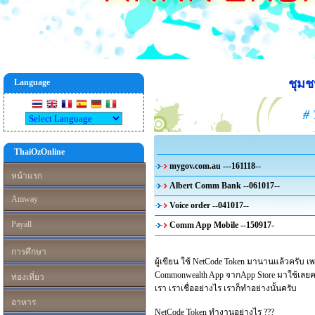
ชุม
Language
# 
ThaiOzOnline
mygov.com.au ---161118--
หน้าแรก
Albert Comm Bank --061017--
Amway
Voice order --041017--
Payall
Comm App Mobile --150917-
การศึกษา
ผู้เขียน ใช้ NetCode Token มานานแล้วครับ เพ
Commonwealth App จากApp Store มาใช้เลยครับ 
ท่องเที่ยว
เรา เราเชื่ออย่างไร เราก็ทำอย่างนั้นครับ
อาหาร
NetCode Token ทำงานอย่างไร ???