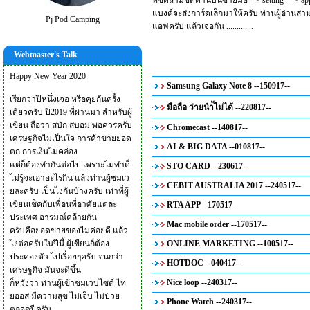
ที่ขีดสามขีดด้านบนซ้
ายมือ --> setting ---> 
แบงค์จะส่งการ์ดเล็กมาให้
ครับ ท่านผู้อ่านสา
Pj Pod Camping
แอฟครับ แล้วเจอกัน .............
Webmaster's Talk
Happy New Year 2020
Samsung Galaxy Note 8 --150917--
เรียกว่าปีหนึ่งเจอ หรือคุยกันครั้ง
มือถือ ว่ายนำ้ไม่ได้ --220817--
เดียวครับ ปี2019 ที่ผ่านมา สำหรับผู้
เขียน ถือว่า สบัก สบอม พอควรครับ
Chromecast --140817--
เศรษฐกิจไม่เป็นใจ การค้าขายยอด
AI & BIG DATA --010817--
ตก การเงินไม่คล่อง
แต่ก็ต้องทำกันต่อไป เพราะไม่ทำด็
STO CARD --230617--
ไม่รู้จะเอาอะไรกิน แล้วท่านผู้ชมเว
CEBIT AUSTRALIA 2017 --240517--
ยละครับ เป็นไงกันบ้างครับ เท่าที่ผู้
เขียนเช็คกับเพื่อนที่อาศัยแต่ละ
RTA APP --170517--
ประเทศ อารมณ์คล้ายกัน
Mac mobile order --170517--
ครับคือยอดขายของไม่ค่อยดี แล้ว
ไงต่อครับในปีนี้ ผู้เขียนก็ต้อง
ONLINE MARKETING --100517--
ประคองตัว ไปเรื่อยๆครับ จนกว่า
HOTDOC --040417--
เศรษฐกิจ มันจะดีขึ้น
Nice loop --240317--
ก็หวังว่า ท่านผู้เข้าชมเวบไซด์ ไท
ยออส มีความสุข ไม่เจ็บ ไม่ป่วย
Phone Watch --240317--
ตลอดปีครับ