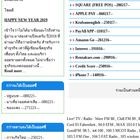
SQUARE (FREE POS) --280217--
โชคดี
APPLE PAY --060217--
HAPPY NEW YEAR 2019
Krubamenglish --250117--
เข้าใจว่าไม่ได้มาเขียนอะไรถึงท่าน
PayAll APP --110117--
ผู้อ่าน มาสองสามปีละครับ ปี2018 ที่
Amazon Go --261216--
ผ่านมาก็ถือว่าหนักครับ สำหรับการ
ทำธุรกิจ เท่าที่ผู้เขียนเช็คธุรกิจ
Interest --191016--
เพื่อนๆ ทั้งไทย และอเมริกา
Rentalcars.com --290916--
ยอดขายตกทั้งหมด ไม่น่าเชื่อว่า
ธุรกิจจะถดถอยอย่างนี้ ...
Credit Score --250916--
Read more
...
iPhone 7 --140916--
กว่าจะได้เป็นออสซี่
ร่วมเป็นส่วนห
-
ปฐมบท —080221–
-
มาเที่ยวออสเตรเลีย —080221–
-
ของแพง —271223—
Live! TV / Radio :
Wave FM 88
,
Chill FM 89
,
Cool 93 Fahrenheit
,
94.0 EFM
,
MAX 103.0 I f
กว่าหลานจะได้เป็นออสซี่
GoodFM. 98.5
,
จส.100
,
100.5 MCOT Radio
,
103.5 FM One
,
104.5 FAT Radio
,
105 wisdom 
-
ภาระกิจใหม่ —250221–