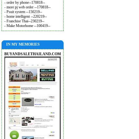
- order by phone--170818--
- more pj web order --170818--
- Psuit system --150219--
- home intelligent --220219--
- Franchise Thai--230219--
- Make Motorhome --100419--
IN MY MEMORIES
BUYANDSALETHAILAND.COM