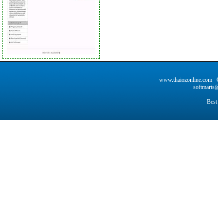
www.thaiozonline.com C
softmarts@
Best