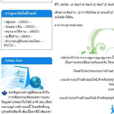
ทีวี / เคเบิล :
@
ช่อง3
@
ช่อง5
@
ช่อง7
@
ช่อง
เดินทาง/เส้นทาง :
@
การบินไทย
@
นกแอร์
@
กว่าลูกจะได้เป็นบิ้วเดอร์
รถไฟฟ้าใต้ดิน
-
ปฐมบท —250221—
จาก
กระปุก ดอท คอม
-
รถนอน 3 คัน —250321—
-
ทนาย จะให้งาน —260321–
-
จะซื้อบ้าน --240421--
-
ทำงานกะผู้รับเหมาคนใหม่ —
201122—
- ขอแนะนำเวบ
www.egg-e-egg-egg.com
เป
Articles Zone
เป็นการแลกเปลี่ยนเวบกันนะครับ ใคร
-โหลดโปรแกรมระบบงานร้านอาหาร
-แนะนำระบบร้านค้าออนไลน์ สำหรับทุกธุร
Webs
ระบบ
ขอเชิญชวนท่านผู้ที่สนและรักใน
การเขียนร่วมเขียนบทความและ
แนะนำระบบร้านค้าออนไลน์ สำหรับทุกธุรกิ
ข้อมูลต่างๆของเว็บไซต์ อาทิ เช่น บล็อก
และเมนูต่างๆด้านบนนี้ โดยคลิกที่เมนู
แล้วคลิกเลือกที่ เพิ่มเนื้อหาที่นี่ เพียงเท่า