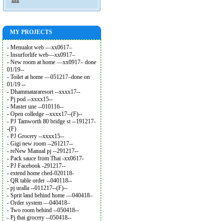
MY PROJECTS
- Menualot web —xx0617–
- Insurforlife web—xx0917–
- New room at home —xx0917– done
01/19--
- Toilet at home —051217–done on
01/19 --
- Dhammatararesort --xxxx17--
- Pj pod --xxxx15--
- Master une --010116--
- Open colledge --xxxx17--(F)--
- PJ Tamworth 80 bridge st --191217-
-(F)
- PJ Grocery --xxxx15--
- Gigi new room --261217--
- reNew Manual pj --291217--
- Pack sauce from Thai -xx0617-
- PJ Facebook -291217--
- extend home ched-020118-
- QR table order --040118--
- pj uralla --011217--(F)--
- Sprit land behind home —040418–
- Order system —040418–
- Two room behind --050418--
- Pj thai grocery --050418--