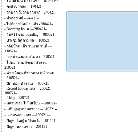
-
ไม่ไปเรียน ทำงานช้า —010421~~
-
คงลำบากละ —170421–
-
ลำบาก ถึงลำบากมาก --240421--
-
ทำอองเทย์ --24-421--
-
ไม่ต้อง ทำอะไร แล้ว -260421–
-
Boarding house —280421–
-
วันที่11 ของ boarding —080521–
-
ประชุมติดตามผล —100521–
-
กลับบ้านแล้ว วันแรก วันนี้ —
130521–
-
การบ้านเยอะจะไม่มา --210521--
-
ไม่พยายามที่จะมาทำงาน —
210521–
-
ฟางเส้นสุดท้าย ทบทวนอีกรอบ
~310521–
-
ปิดเทอม ทำงาน? —070721–
-
Record holiday GG —250621-
180721–
-
friday --230721--
-
หลานชาย ไม่ไปเรียน —280721–
-
แก้ปัญญาตามอาการ -- 310721--
-
การตรงต่อเวลา —190921—
-
ปัญหาใหญ่ แก้ไขแล้ว—181121–
-
ปัญหาหลานชาย --201121--