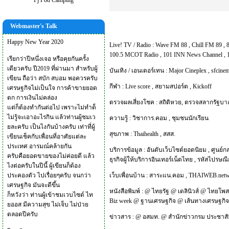
Pj Pod Camping
Webmaster's Talk
Happy New Year 2020
Live! TV / Radio :
Wave FM 88
,
Chill FM 89
,
100.5 MCOT Radio
,
101 INN News Channel
,
เรียกว่าปีหนึ่งเจอ หรือคุยกันครั้ง
เดียวครับ ปี2019 ที่ผ่านมา สำหรับผู้
บันเทิง / เอนเตอร์เทน :
Major Cineplex
,
sfcinem
เขียน ถือว่า สบัก สบอม พอควรครับ
กีฬา :
Live score
,
สยามสปอร์ต
,
Kickoff
เศรษฐกิจไม่เป็นใจ การค้าขายยอด
ตก การเงินไม่คล่อง
ตรวจผลเสี่ยงโชค :
สถิติหวย
,
ตรวจสลากรัฐบา
แต่ก็ต้องทำกันต่อไป เพราะไม่ทำด็
ไม่รู้จะเอาอะไรกิน แล้วท่านผู้ชมเว
ความรู้ :
วิชาการ.คอม
,
ชุมชนนักเรียน
ยละครับ เป็นไงกันบ้างครับ เท่าที่ผู้
สุขภาพ :
Thaihealth
,
สสส.
เขียนเช็คกับเพื่อนที่อาศัยแต่ละ
ประเทศ อารมณ์คล้ายกัน
บริการข้อมูล :
อันดับเว็บไซต์ยอดนิยม
,
ศูนย์ก
ครับคือยอดขายของไม่ค่อยดี แล้ว
ธุรกิจผู้ให้บริการอินเทอร์เน็ตไทย
,
รหัสไปรษณีย
ไงต่อครับในปีนี้ ผู้เขียนก็ต้อง
ประคองตัว ไปเรื่อยๆครับ จนกว่า
เว็บเพื่อนบ้าน :
สาระแน.คอม
,
THAIWEB.net
เศรษฐกิจ มันจะดีขึ้น
หนังสือพิมพ์ :
@
ไทยรัฐ
@
เดลินิวส์
@
ไทยโพส
ก็หวังว่า ท่านผู้เข้าชมเวบไซด์ ไท
Biz week
@
ฐานเศรษฐกิจ
@
เส้นทางเศรษฐกิ
ยออส มีความสุข ไม่เจ็บ ไม่ป่วย
ตลอดปีครับ
ข่าวสาร :
@
อสมท.
@
สำนักข่าวกรม ประชาสั