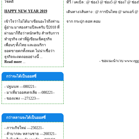
โชคดี
ทีวี / เคเบิล :
@
ช่อง3
@
ช่อง5
@
ช่อง7
@
ช่อง
HAPPY NEW YEAR 2019
เดินทาง/เส้นทาง :
@
การบินไทย
@
นกแอร์
@
เข้าใจว่าไม่ได้มาเขียนอะไรถึงท่าน
จาก
กระปุก ดอท คอม
ผู้อ่าน มาสองสามปีละครับ ปี2018 ที่
ผ่านมาก็ถือว่าหนักครับ สำหรับการ
ทำธุรกิจ เท่าที่ผู้เขียนเช็คธุรกิจ
เพื่อนๆ ทั้งไทย และอเมริกา
ยอดขายตกทั้งหมด ไม่น่าเชื่อว่า
ธุรกิจจะถดถอยอย่างนี้ ...
- ขอแนะนำเวบ
www.egg-
Read more
...
กว่าจะได้เป็นออสซี่
-
ปฐมบท —080221–
-
มาเที่ยวออสเตรเลีย —080221–
-
ของแพง —271223—
กว่าหลานจะได้เป็นออสซี่
-
ภาระกิจใหม่ —250221–
-
ลำบากละ หลานชาย —260321–