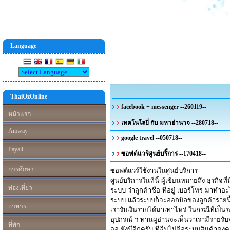
Language
ThaiOzOnline
facebook + messenger --260119--
หน้าแรก
เทคโนโลยี่ กับ มหาอำนาจ --280718--
Amway
google travel --050718--
Payall
ซอฟต์แวร์ศูนย์บริืการ --170418--
การศึกษา
ซอฟต์แวร์ใช้งานในศูนย์บริการ
ศูนย์บริการในที่นี้ ผู้เขียนหมายถึง ธุรกิจ
ท่องเที่ยว
ระบบ ว่าลูกค้าชื่อ ที่อยู่ เบอร์โทร มาทำอ
ระบบ แล้วระบบก็จะออกบิลของลูกค้าราย
น
อาหาร
เรารับเงินรายได้มาเท่าไหร่ ในกรณีที่เป็น
อุปกรณ์ ฯ ท่านผูอ่านจะเห็นว่าเรามีรายรับ
ที่พัก
ออ ยังมีอีกครับ ที่ลืมไปคือระบบสินค้าคงคล