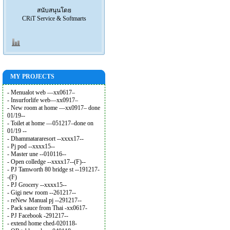
สนับสนุนโดย
CRiT Service & Softmarts
MY PROJECTS
- Menualot web —xx0617–
- Insurforlife web—xx0917–
- New room at home —xx0917– done
01/19--
- Toilet at home —051217–done on
01/19 --
- Dhammatararesort --xxxx17--
- Pj pod --xxxx15--
- Master une --010116--
- Open colledge --xxxx17--(F)--
- PJ Tamworth 80 bridge st --191217-
-(F)
- PJ Grocery --xxxx15--
- Gigi new room --261217--
- reNew Manual pj --291217--
- Pack sauce from Thai -xx0617-
- PJ Facebook -291217--
- extend home ched-020118-