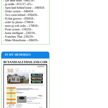
- QR table order --040118--
- pj uralla --011217--(F)--
- Sprit land behind home —040418–
- Order system —040418–
- Two room behind --050418--
- Pj thai grocery --050418--
- order by phone--170818--
- more pj web order --170818--
- Psuit system --150219--
- home intelligent --220219--
- Franchise Thai--230219--
- Make Motorhome --100419--
IN MY MEMORIES
BUYANDSALETHAILAND.COM