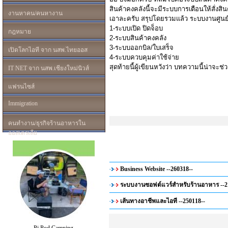
สินค้าคงคลังนี้จะมีระบบ
การเตือนให้สั่งสิน
งานหาคน/คนหางาน
เอาละครับ สรุปโดยรวมแล้ว ระบบงานศูนย์
1-ระบบเปิด ปิดจ็อบ
กฎหมาย
2-ระบบสินค้าคงคลัง
3-ระบบออกบิล/ใบเสร็จ
เปิดโลกไอที จาก นสพ.ไทยออส
4-ระบบควบคุมค่าใช้จ่าย
สุดท้ายนี้ผู้เขียนหวังว่า บทความนี้น่าจะช
IT NET จาก นสพ.เชียงใหม่นิวส์
แฟรนไซส์
Immigration
คนทำงาน/ธุรกิจร้านอาหารใน
ออสเตรเลีย
Business Website --260318--
ระบบงานซอฟต์แวร์สำหรับร้านอาหาร --2
เส้นทางอาชีพและไอที --250118--