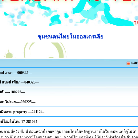
ชุมชนคนไทยในออสเตรเลีย
แสด
and asset —060325—
ห้ แบงค์ เพื่อ? —040325—
60ปี —-180225—
์หมด ไม่รวย—-020225—
งมีหลาย property —241124–
วน์โฮมในไทย 17-281024
จบตามที่หวัง ทั้ง ที่ ก่อนหน้านี้ เคยทำกู้มาก่อนโดยใช้หลักฐานรายได้ใน ตปท แต่ก็กู้ไม่ได้ แ
 สรุปว่า กู้ได้ สอง ทาวน์โฮมพร้อมกันเลย 1- ทาวน์โฮมเก่าที่เคย ให้น้องกู้ ทำเรื่อง ซื้อ คืนจาก