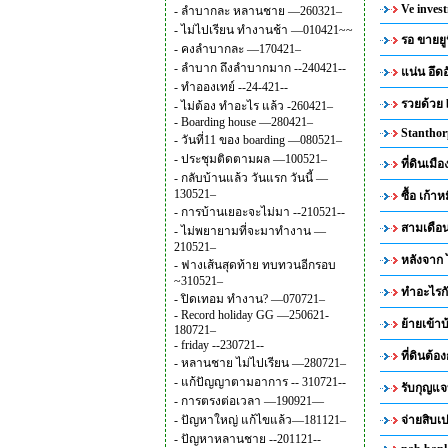
Ve inve
-
ลำบากละ หลานชาย —260321–
-
ไม่ไปเรียน ทำงานช้า —010421~~
รอ ขายย
-
คงลำบากละ —170421–
-
ลำบาก ถึงลำบากมาก --240421--
แน่น อึดอ
-
ทำอองเทย์ --24-421--
รวยด้วย b
-
ไม่ต้อง ทำอะไร แล้ว -260421–
-
Boarding house —280421–
Stanthor
-
วันที่11 ของ boarding —080521–
-
ประชุมติดตามผล —100521–
ที่ดินเมื
-
กลับบ้านแล้ว วันแรก วันนี้ —
130521–
ซื้อ เก้
-
การบ้านเยอะจะไม่มา --210521--
สามเดือ
-
ไม่พยายามที่จะมาทำงาน —
210521–
หลังจาก
-
ฟางเส้นสุดท้าย ทบทวนอีกรอบ
~310521–
ทำอะไรก
-
ปิดเทอม ทำงาน? —070721–
-
Record holiday GG —250621-
ย้ายเข้า
180721–
-
friday --230721--
ที่ดินต้
-
หลานชาย ไม่ไปเรียน —280721–
-
แก้ปัญญาตามอาการ -- 310721--
รับกุญแจ
-
การตรงต่อเวลา —190921—
-
ปัญหาใหญ่ แก้ไขแล้ว—181121–
จ่ายสิบเป
-
ปัญหาหลานชาย --201121--