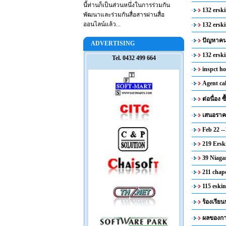
นี้ท่านก็เป็นส่วนหนึ่งในการร่วมกัน
132 ersk
พัฒนาและร่วมกันสื่อสารผ่านสื่อ
ออนไลน์แล้ว...
132 erski
ปัญหาคนท
ADVERTISING
132 erski
Tel. 0432 499 664
inspct ho
Agent ca
ต่อนื่อง ซ
เสนอราคา
Feb 22 -
219 Ersk
39 Niag
211 chap
115 eskin
ร้องเรียน
ผลของการ