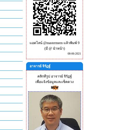
แอดไลน์ @mastermeen แล้วพิมพ์ 9
(มี @ นำหน้า)
08-06-2021
อาจารย์ จิรัฏฐ์
คลิกทีรูป อาจารย์ จิรัฏฐ์
เพื่อแจ้งข้อมูลและเช็คดวง