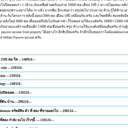
าไปปิดยอดเก่า 1.3ล้าน เงินเหลือด้วยครับมจ่าย 18000 ต่อ เดือน 10ปี 2-ทาวน์โฮมสอง หลังใ
ยตรงเพราะอยากได้มาก แล้ว จากเพิ่ม อีกแสนกว่า สรุปส่งไป ประมาณ ล้าน กู้ได้ล้าน เอา
าน กับโครงการ หลังนี้ ผ่อน15000 ต่อ เดือน 10ปี เหมือนกัน ครับ และโชคดีทั้ง สองหลังมีคน
น หลังใหม่ 8000 ต่อ เดือนแต่ถึงยังไงเงินค่าเช่า ก็ไม่พอจ่ายให้แบงค์ครับ 18000+15000-10
งินจ่ายแบงค์รายเดือนอีก 15000 ต่อเดือนครับ สรุป ทำงานให้แบงค์เหมือนเดิมครับ ท่านผู้
 passive income from property ได้อย่างไร อีกสิบปีละครับ ถ้าตึกเป็นของเราไม่ต้องผ่อนแบงค
วลาทของ Passive income ครับ
 250$ ต่อ วีค —140924—
t coin —210324–
sion —210324–
ategy —140324–
จไม่ปิดยอด—-110324—
ต ที่ดิน บ้าน —290224—
sattlement ทรัพย์สิน ตัว ที่ สอง ที่ขายออกไป —190124—
 ที่สอง กำลัง จะไป เร็วๆนี้ —-110124—