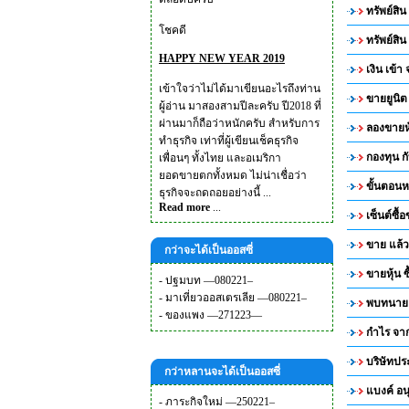
ทรัพย์สิ
โชคดี
ทรัพย์สิ
HAPPY NEW YEAR 2019
เงิน เข้
เข้าใจว่าไม่ได้มาเขียนอะไรถึงท่าน
ขายยูนิต
ผู้อ่าน มาสองสามปีละครับ ปี2018 ที่
ผ่านมาก็ถือว่าหนักครับ สำหรับการ
ลองขายหุ
ทำธุรกิจ เท่าที่ผู้เขียนเช็คธุรกิจ
กองทุน กั
เพื่อนๆ ทั้งไทย และอเมริกา
ยอดขายตกทั้งหมด ไม่น่าเชื่อว่า
ขั้นตอนห
ธุรกิจจะถดถอยอย่างนี้ ...
Read more
...
เซ็นต์ซื้
ขาย แล้วก
กว่าจะได้เป็นออสซี่
ขายหุ้น 
-
ปฐมบท —080221–
-
มาเที่ยวออสเตรเลีย —080221–
พบทนาย
-
ของแพง —271223—
กำไร จาก
บริษัทป
กว่าหลานจะได้เป็นออสซี่
แบงค์ อนุ
-
ภาระกิจใหม่ —250221–