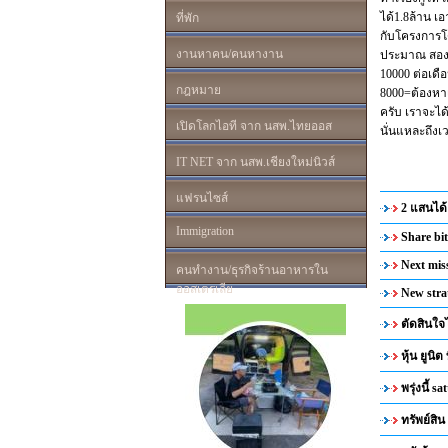
ได้1.8ล้าน เอ
ที่พัก
กับโครงการโด
งานหาคน/คนหางาน
ประมาณ สองล้
10000 ต่อเดือ
กฎหมาย
8000=ต้องหาเ
ครับ เราจะได้
เปิดโลกไอที จาก นสพ.ไทยออส
นั่นแหละถึงเ
IT NET จาก นสพ.เชียงใหม่นิวส์
แฟรนไซส์
2 แสนได้
Immigration
Share bi
Next mis
คนทำงาน/ธุรกิจร้านอาหารใน
ออสเตรเลีย
New str
ตัดสินใ
หุ้น ยูนิ
พรุ่งนี้ 
ทรัพย์สิน