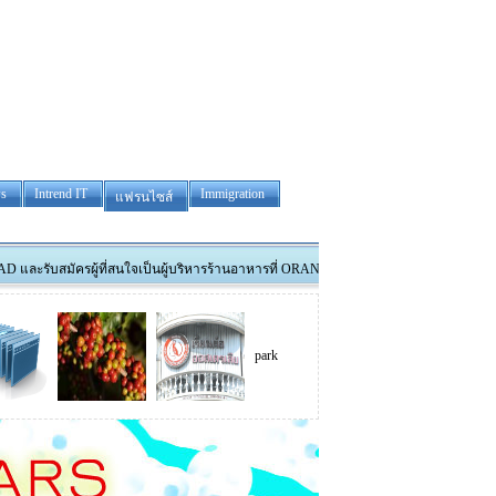
s
Intrend IT
Immigration
แฟรนไซส์
ัครผู้ที่สนใจเป็นผู้บริหารร้านอาหารที่ ORANGE และรับสมัครพนักงานทำงานที่ DUBBO สนใจโ
park madison
tower removals
Thai luxura co.,Lt