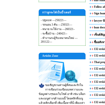
nab bank 
Follow a
กว่าลูกจะได้เป็นบิ้วเดอร์
Sign loa
-
ปฐมบท —250221—
lawyer นั
-
รถนอน 3 คัน —250321—
loan doc
-
ทนาย จะให้งาน —260321–
-
จะซื้อบ้าน --240421--
เซ็นต์สั
-
ทำงานกะผู้รับเหมาคนใหม่ —
201122—
ซื้ออสังห
132 ersk
132 ersk
Articles Zone
Thai pro
132 erski
132 erski
132 ersk
ขอเชิญชวนท่านผู้ที่สนและรักใน
132 ersk
การเขียนร่วมเขียนบทความและ
ข้อมูลต่างๆของเว็บไซต์ อาทิ เช่น บล็อก
132 ersk
และเมนูต่างๆด้านบนนี้ โดยคลิกที่เมนู
132 erski
แล้วคลิกเลือกที่ เพิ่มเนื้อหาที่นี่ เพียงเท่า