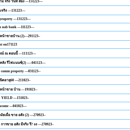
ความ จริง วันที่ สอง —151223—
จริง —131223—
f property —131223—
n nab bank —111223—
หน้าขายบ้าน (2)—291123–
nt on171123
ณ์ ณ ตอนนี้ —111123—
หลัง รีไฟแนนซ์(2) —-041123—
e comm property ---031123--
ูนิตอายุ60 —211023–
น้าขาย บ้าน ---191023--
 YIELD —151023–
 income —041023—
งมัยเมื่อ ขาย อสัง (2) —270923–
การขาย อสัง มีจริง รึ? งง —270923–