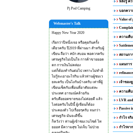
หลังรู้ 
Pj Pod Camping
บอกความ
Value o
Webmaster's Talk
Complai
Happy New Year 2020
ความคืบ
เรียกว่าปีหนึ่งเจอ หรือคุยกันครั้ง
Sattleme
เดียวครับ ปี2019 ที่ผ่านมา สำหรับผู้
เขียน ถือว่า สบัก สบอม พอควรครับ
สถานการ
เศรษฐกิจไม่เป็นใจ การค้าขายยอด
แผนการ 
ตก การเงินไม่คล่อง
แต่ก็ต้องทำกันต่อไป เพราะไม่ทำด็
refinanc
ไม่รู้จะเอาอะไรกิน แล้วท่านผู้ชมเว
ยละครับ เป็นไงกันบ้างครับ เท่าที่ผู้
เจ้าของย
เขียนเช็คกับเพื่อนที่อาศัยแต่ละ
ความคืบห
ประเทศ อารมณ์คล้ายกัน
ครับคือยอดขายของไม่ค่อยดี แล้ว
LVR and
ไงต่อครับในปีนี้ ผู้เขียนก็ต้อง
Passive
ประคองตัว ไปเรื่อยๆครับ จนกว่า
เศรษฐกิจ มันจะดีขึ้น
กำไร จริ
ก็หวังว่า ท่านผู้เข้าชมเวบไซด์ ไท
ยออส มีความสุข ไม่เจ็บ ไม่ป่วย
กำไรจาก 
ตลอดปีครับ