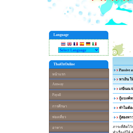
Language
ThaiOzOnline
Passive 
หน้าแรก
หาเงิน ใ
Amway
เกษีนณ 
Payall
กู้แบงค
การศึกษา
ทำไมต้อ
ท่องเที่ยว
กู้สองทา
ภาระที่คิดไว้
อาหาร
ทำเรื่องกู้ให้