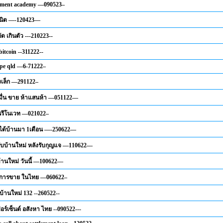
stment academy —090523–
ูนิต —-120423—
ัด เกินตัว ---210223--
itcoin --311222--
pe qld —6-71222–
องเล็ก —291122–
าหมื่น ขาย ห้าแสนห้า —051122—
นรีโนเวท —021022–
 ได้บ้านมา 1เดือน —-250622—
ับบ้านใหม่ หลังรับกุญแจ —110622—
บ้านใหม่ วันนี้ —100622—
องการขาย ในไทย —060622–
บ้านใหม่ 132 --260522--
อร์เซ็นต์ อสังหา ไทย --090522---