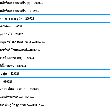
น หลังที่สอง กำลังจะไป (2) —260923—
น หลังที่สอง กำลังจะไป —010923–
า จาก การ ขาย ยูนิต—260723—
 ยังไม่จบ—140723–
้น มีกำไร —280623–
บหุ้น กำไรต่างกันอย่างไร --200623--
ลังเซ็นต์ โอนสินทรัพย์—180623–
อขายห้อง (transfer) --160623--
็ซื้อกองทุน --180623--
ซื้อ หุ้น —120623—
 —080623–
 บ้าน ที่ดิน มา ยังไง —-030623—
ระเมินโทรมานัด —010623—
มัติ เงินกู้ ให้ ลูก ชาย ละ—080523—