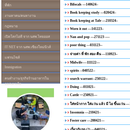
Bifocals —140624–
ที่พัก
Book keeping study —020424–
งานหาคน/คนหางาน
Book keeping at Tafe —210324–
กฎหมาย
Worn it out —141223–
เปิดโลกไอที จาก นสพ.ไทยออส
Nan and pop —271123 —-
poor thing ---031123--
IT NET จาก นสพ.เชียงใหม่นิวส์
จ่ายค่า ที่ พัก สอง คืน —110923–
แฟรนไซส์
Midwife—-111122—
Immigration
spirits --040522--
คนทำงาน/ธุรกิจร้านอาหารใน
search warrant--250122--
ออสเตรเลีย
Doing —011021–
Cattle ~~250921—
ใส่หน้ากาก ใส่แว่น แล้ว มี ไอ ขึ้นแว่น 
Insomnia —210421–
Foster care —200421—
เกี่ยวกับรถ (2) —040321–