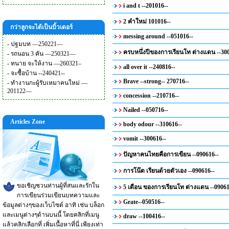
i and t --201016--
2 คำใหม่ 101016--
กว่าลูกจะได้เป็นบิ้วเดอร์
messing around --051016--
-
ปฐมบท —250221—
ครบหนึ่งปีของการเรียนโท ต่างแดน --30
-
รถนอน 3 คัน —250321—
-
ทนาย จะให้งาน —260321–
all over it --240816--
-
จะซื้อบ้าน --240421--
Brave --strong-- 270716--
-
ทำงานกะผู้รับเหมาคนใหม่ —
201122—
concession --210716--
Nailed --050716--
Articles Zone
body odour --310616--
vomit --300616--
ปัญหาคนไทยคือการเขียน --090616--
การโน๊ต เรียนด้วยตัวเอง --090616--
ขอเชิญชวนท่านผู้ที่สนและรักใน
5 เดือน ของการเรียนโท ต่างแดน --09061
การเขียนร่วมเขียนบทความและ
Grate--050516--
ข้อมูลต่างๆของเว็บไซต์ อาทิ เช่น บล็อก
และเมนูต่างๆด้านบนนี้ โดยคลิกที่เมนู
draw --100416--
แล้วคลิกเลือกที่ เพิ่มเนื้อหาที่นี่ เพียงเท่า