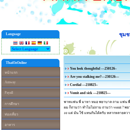
ชุม
Language
ThaiOzOnline
You look thoughtful —250126–
หน้าแรก
Are you stalking me?—230126—
Amway
Cordial —210825–
Payall
Vomit and sick —210825—
พาทแฟน พี่ มาหา หมอ พยาบาล ถาม แฟน พี่ ว่า Y
การศึกษา
ผม ก็ถามว่า ทำไมไม่ถาม ถามว่า vomit ? พยาบา
งง แต่ มัน ใช้ แทนกันได้ครับ หลากหลายควา
ท่องเที่ยว
อาหาร