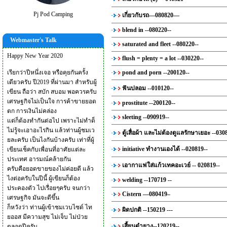
Pj Pod Camping
เกี่ยวกับรถ—080820—
blend in --080220--
Webmaster's Talk
saturated and fleet --080220--
Happy New Year 2020
flush = plenty = a lot --030220--
เรียกว่าปีหนึ่งเจอ หรือคุยกันครั้ง
pond and porn --200120--
เดียวครับ ปี2019 ที่ผ่านมา สำหรับผู้
ฟันปลอม --010120--
เขียน ถือว่า สบัก สบอม พอควรครับ
เศรษฐกิจไม่เป็นใจ การค้าขายยอด
prostitute --200120--
ตก การเงินไม่คล่อง
sleeting --090919--
แต่ก็ต้องทำกันต่อไป เพราะไม่ทำด็
ไม่รู้จะเอาอะไรกิน แล้วท่านผู้ชมเว
ตู้เสื่อผ้า และไม่ต้องดูแลรักษาเยอะ --030
ยละครับ เป็นไงกันบ้างครับ เท่าที่ผู้
initiative ทำงานเองได้ --020819--
เขียนเช็คกับเพื่อนที่อาศัยแต่ละ
ประเทศ อารมณ์คล้ายกัน
เอากาแฟใส่แก้วเทคอะเวย์ -- 020819--
ครับคือยอดขายของไม่ค่อยดี แล้ว
ไงต่อครับในปีนี้ ผู้เขียนก็ต้อง
welding --170719 --
ประคองตัว ไปเรื่อยๆครับ จนกว่า
Cistern —080419–
เศรษฐกิจ มันจะดีขึ้น
ก็หวังว่า ท่านผู้เข้าชมเวบไซด์ ไท
ผิดปกติ --150219 ---
ยออส มีความสุข ไม่เจ็บ ไม่ป่วย
เสี้ยนตำยาง--120219--
ตลอดปีครับ