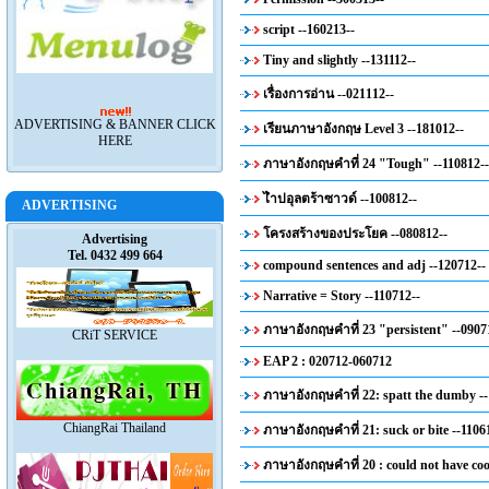
script --160213--
Tiny and slightly --131112--
เรื่องการอ่าน --021112--
ADVERTISING & BANNER CLICK
เรียนภาษาอังกฤษ Level 3 --181012--
HERE
ภาษาอังกฤษคำที่ 24 "Tough" --110812--
ไำปอุลตร้าซาวด์ --100812--
ADVERTISING
โครงสร้างของประโยค --080812--
Advertising
Tel. 0432 499 664
compound sentences and adj --120712--
Narrative = Story --110712--
ภาษาอังกฤษคำที่ 23 "persistent" --0907
CRiT SERVICE
EAP 2 : 020712-060712
ภาษาอังกฤษคำที่ 22: spatt the dumby --
ChiangRai Thailand
ภาษาอังกฤษคำที่ 21: suck or bite --1106
ภาษาอังกฤษคำที่ 20 : could not have cook