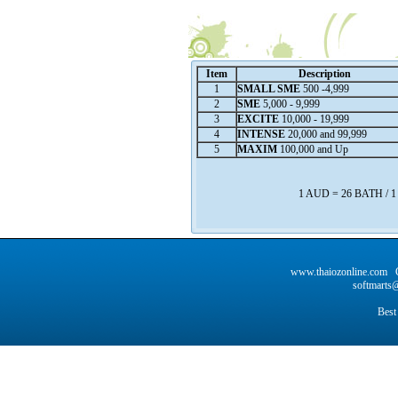
Item
Description
1
SMALL SME
500 -4,999
2
SME
5,000 - 9,999
3
EXCITE
10,000 - 19,999
4
INTENSE
20,000 and 99,999
5
MAXIM
100,000 and Up
1 AUD = 26 BATH / 
www.thaiozonline.com C
softmarts@
Best