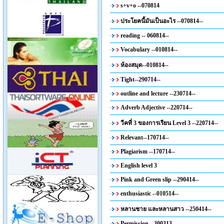
s+v+o --070814
ประโยคนี้มันเป็นอะไร --070814--
reading -- 060814--
Vocabulary --010814--
ห้องสมุด--010814--
Tight--290714--
outline and lecture --230714--
Adverb Adjective --220714--
วีคที่ 3 ของการเรียน Level 3 --220714--
Relevant--170714--
Plagiarism --170714--
English level 3
Pink and Green slip --290414--
enthusiastic --010514--
หลานชาย และหลานสาว --250414--
Permission --300313--