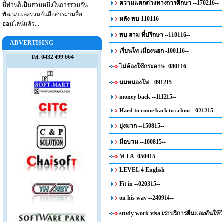
ความแตกต่างทางการศึกษา --170216--
นี้ท่านก็เป็นส่วนหนึ่งในการร่วมกัน
พัฒนาและร่วมกันสื่อสารผ่านสื่อ
หลัง พบ 110116
ออนไลน์แล้ว...
พบ สาม ที่ปรึกษา --110116--
ADVERTISING
เรียนโท เมืองนอก -100116--
Tel. 0432 499 664
ไม่ต้องใช้กระดาษ--080116--
นมหนองโพ --091215--
money back --111215--
Hard to come back to schoo --021215--
ยุ่งมาก --150815--
มือบวม --100815--
M I A -050415
LEVEL 4 English
Fit in --020315--
on his way --240914--
study work visa เราบริการยื่นและดันให้