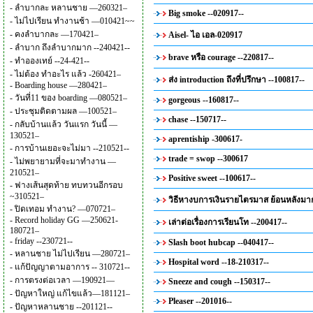
-
ลำบากละ หลานชาย —260321–
Big smoke --020917--
-
ไม่ไปเรียน ทำงานช้า —010421~~
-
คงลำบากละ —170421–
Aisel- ไอ เอล-020917
-
ลำบาก ถึงลำบากมาก --240421--
brave หรือ courage --220817--
-
ทำอองเทย์ --24-421--
-
ไม่ต้อง ทำอะไร แล้ว -260421–
ส่ง introduction ถึงที่ปรึกษา --100817--
-
Boarding house —280421–
-
วันที่11 ของ boarding —080521–
gorgeous --160817--
-
ประชุมติดตามผล —100521–
chase --150717--
-
กลับบ้านแล้ว วันแรก วันนี้ —
130521–
aprentiship -300617-
-
การบ้านเยอะจะไม่มา --210521--
trade = swop --300617
-
ไม่พยายามที่จะมาทำงาน —
210521–
Positive sweet --100617--
-
ฟางเส้นสุดท้าย ทบทวนอีกรอบ
~310521–
วิธีหางบการเงินรายไตรมาส ย้อนหลังมาก
-
ปิดเทอม ทำงาน? —070721–
-
Record holiday GG —250621-
เล่าต่อเรื่องการเรียนโท --200417--
180721–
-
friday --230721--
Slash boot hubcap --040417--
-
หลานชาย ไม่ไปเรียน —280721–
Hospital word --18-210317--
-
แก้ปัญญาตามอาการ -- 310721--
-
การตรงต่อเวลา —190921—
Sneeze and cough --150317--
-
ปัญหาใหญ่ แก้ไขแล้ว—181121–
Pleaser --201016--
-
ปัญหาหลานชาย --201121--