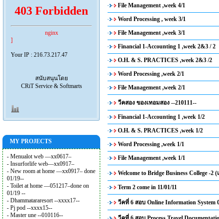
File Management ,week 4/1
403 Forbidden
Word Processing , week 3/1
nginx
File Management ,week 3/1
]
Financial 1-Accounting 1 ,week 2&3 / 2
Your IP : 216.73.217.47
O.H. & S. PRACTICES ,week 2&3 /2
Word Processing ,week 2/1
สนับสนุนโดย
CRiT Service & Softmarts
File Management ,week 2/1
วีคสอง ของเทอมสอง --210111--
Financial 1-Accounting 1 ,week 1/2
O.H. & S. PRACTICES ,week 1/2
MY PROJECTS
Word Processing ,week 1/1
- Menualot web —xx0617–
File Management ,week 1/1
- Insurforlife web—xx0917–
- New room at home —xx0917– done
Welcome to Bridge Business College -2 (
01/19--
- Toilet at home —051217–done on
Term 2 come in 11/01/11
01/19 --
- Dhammatararesort --xxxx17--
วีคที่ 6 สอบ Online Information System 
- Pj pod --xxxx15--
- Master une --010116--
วีคที่ 6 สอบ Process Travel Documentati