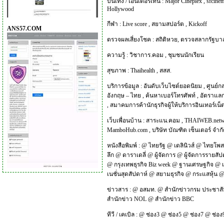
บันเทิง / เอนเตอร์เทน :
Major Cineplex
,
sfcinem
Hollywood
กีฬา :
Live score
,
สยามสปอร์ต
,
Kickoff
ANS57.COM
ตรวจผลเสี่ยงโชค :
สถิติหวย
,
ตรวจสลากรัฐบา
ความรู้ :
วิชาการ.คอม
,
ชุมชนนักเรียน
สุขภาพ :
Thaihealth
,
สสส.
บริการข้อมูล :
อันดับเว็บไซต์ยอดนิยม
,
ศูนย์ก
อังกฤษ – ไทย
,
ค้นหาเบอร์โทรศัพท์
,
อัตราแลก
,
สมาคมการค้านักธุรกิจผู้ให้บริการอินเทอร์เน
เว็บเพื่อนบ้าน :
สาระแน.คอม
,
THAIWEB.net
MamboHub.com
,
บริษัท บัณฑิต เซ็นเตอร์ จำก
หนังสือพิมพ์ :
@
ไทยรัฐ
@
เดลินิวส์
@
ไทยโพส
ลึก
@
ดาราเดลี่
@
ผู้จัดการ
@
ผู้จัดการรายสัป
@
กรุงเทพธุรกิจ Biz week
@
ฐานเศรษฐกิจ
@
เนชั่นสุดสัปดาห์
@
สยามธุรกิจ
@
กระแสหุ้น
ข่าวสาร :
@
อสมท.
@
สำนักข่าวกรม ประชาสั
สำนักข่าว NOL
@
สำนักข่าว BBC
ทีวี / เคเบิล :
@
ช่อง3
@
ช่อง5
@
ช่อง7
@
ช่อง