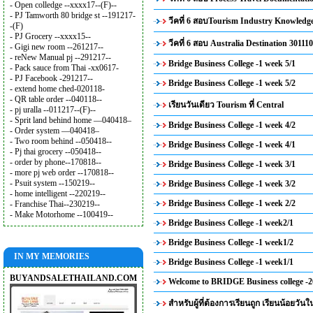
- Open colledge --xxxx17--(F)--
- PJ Tamworth 80 bridge st --191217-
วีคที่ 6 สอบTourism Industry Knowledg
-(F)
- PJ Grocery --xxxx15--
วีคที่ 6 สอบ Australia Destination 301110
- Gigi new room --261217--
- reNew Manual pj --291217--
Bridge Business College -1 week 5/1
- Pack sauce from Thai -xx0617-
- PJ Facebook -291217--
Bridge Business College -1 week 5/2
- extend home ched-020118-
- QR table order --040118--
เรียนวันเดียว Tourism ที่ Central
- pj uralla --011217--(F)--
- Sprit land behind home —040418–
Bridge Business College -1 week 4/2
- Order system —040418–
- Two room behind --050418--
Bridge Business College -1 week 4/1
- Pj thai grocery --050418--
- order by phone--170818--
Bridge Business College -1 week 3/1
- more pj web order --170818--
- Psuit system --150219--
Bridge Business College -1 week 3/2
- home intelligent --220219--
Bridge Business College -1 week 2/2
- Franchise Thai--230219--
- Make Motorhome --100419--
Bridge Business College -1 week2/1
Bridge Business College -1 week1/2
IN MY MEMORIES
Bridge Business College -1 week1/1
BUYANDSALETHAILAND.COM
Welcome to BRIDGE Business college -2
สำหรับผู้ที่ต้องการเรียนถูก เรียนน้อยวันใ