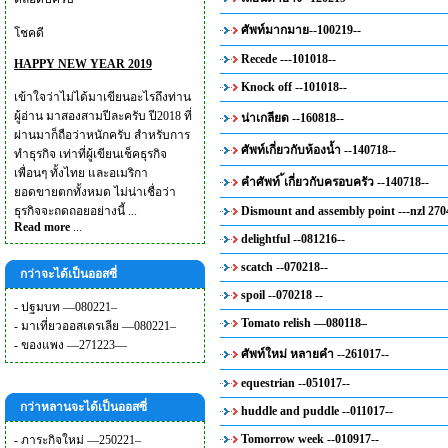
ศัพท์มากมาย--100219--
โชคดี
Recede ---101018--
HAPPY NEW YEAR 2019
Knock off --101018--
เข้าใจว่าไม่ได้มาเขียนอะไรถึงท่าน
ผู้อ่าน มาสองสามปีละครับ ปี2018 ที่
น่าเกลียด --160818--
ผ่านมาก็ถือว่าหนักครับ สำหรับการ
ศัพท์เกี่ยวกับห้องน้ำ --140718--
ทำธุรกิจ เท่าที่ผู้เขียนเช็คธุรกิจ
เพื่อนๆ ทั้งไทย และอเมริกา
คำศัพท์ ้เกี่ยวกับครอบครัว --140718--
ยอดขายตกทั้งหมด ไม่น่าเชื่อว่า
ธุรกิจจะถดถอยอย่างนี้ ...
Dismount and assembly point ---nzl 270
Read more
...
delightful --081216--
scatch --070218--
กว่าจะได้เป็นออสซี่
spoil --070218 --
-
ปฐมบท —080221–
Tomato relish —080118–
-
มาเที่ยวออสเตรเลีย —080221–
-
ของแพง —271223—
ศัพท์ใหม่ หลายคำ --261017--
equestrian --051017--
กว่าหลานจะได้เป็นออสซี่
huddle and puddle --011017--
Tomorrow week --010917--
-
ภาระกิจใหม่ —250221–