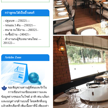
กว่าลูกจะได้เป็นบิ้วเดอร์
-
ปฐมบท —250221—
-
รถนอน 3 คัน —250321—
-
ทนาย จะให้งาน —260321–
-
จะซื้อบ้าน --240421--
-
ทำงานกะผู้รับเหมาคนใหม่ —
201122—
Articles Zone
ขอเชิญชวนท่านผู้ที่สนและรักใน
การเขียนร่วมเขียนบทความและ
ข้อมูลต่างๆของเว็บไซต์ อาทิ เช่น บล็อก
และเมนูต่างๆด้านบนนี้ โดยคลิกที่เมนู
แล้วคลิกเลือกที่ เพิ่มเนื้อหาที่นี่ เพียงเท่า