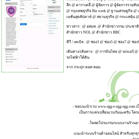
ลึก
@
ดาราเดลี่
@
ผู้จัดการ
@
ผู้จัดการรายสัป
@
กรุงเทพธุรกิจ Biz week
@
ฐานเศรษฐกิจ
@
เนชั่นสุดสัปดาห์
@
สยามธุรกิจ
@
กระแสหุ้น
ข่าวสาร :
@
อสมท.
@
สำนักข่าวกรม ประชาสั
สำนักข่าว NOL
@
สำนักข่าว BBC
ทีวี / เคเบิล :
@
ช่อง3
@
ช่อง5
@
ช่อง7
@
ช่อง
เดินทาง/เส้นทาง :
@
การบินไทย
@
นกแอร์
@
รถไฟฟ้าใต้ดิน
จาก
กระปุก ดอท คอม
- ขอแนะนำเวบ
www.egg-e-egg-egg.com
เป
เป็นการแลกเปลี่ยนเวบกันนะครับ ใคร
-โหลดโปรแกรมระบบงานร้านอาหาร
-แนะนำระบบร้านค้าออนไลน์ สำหรับทุกธุร