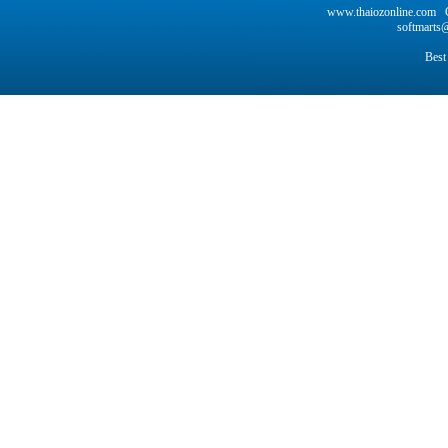
www.thaiozonline.com C
softmarts@
Best