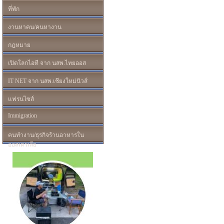
ที่พัก
งานหาคน/คนหางาน
กฎหมาย
เปิดโลกไอที จาก นสพ.ไทยออส
IT NET จาก นสพ.เชียงใหม่นิวส์
แฟรนไซส์
Immigration
คนทำงาน/ธุรกิจร้านอาหารใน
ออสเตรเลีย