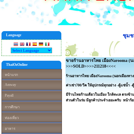
ชุม
Language
ขายร้านอาหารไทย เมืองNarooma (นอก
ThaiOzOnline
>>>SOLD>>>>211218<<<<
หน้าแรก
ร้านอาหารไทย เมือง
Narooma (
นอกเมืองทาง
Amway
ค่าเช่า700/วีค
ให้อุปกรณ์ทุกอย่าง
-ตู้แช่น้ำ
-ต
มีร้านไทยร้านเดียวในเมือง
ใกล้ทะเล ตรงข้า
Payall
ส่วนตัวในร่ม
มีลูกค้าประจำเยอะครับ
หน้าร้อ
การศึกษา
ท่องเที่ยว
อาหาร