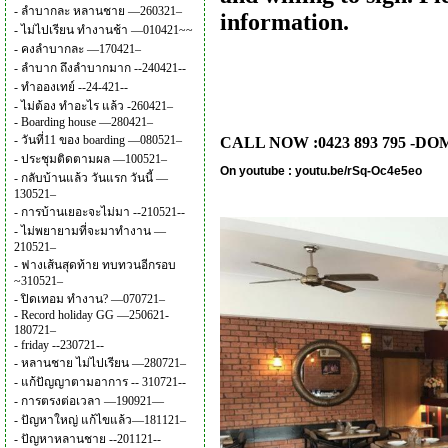
-
ลำบากละ หลานชาย —260321–
information.
-
ไม่ไปเรียน ทำงานช้า —010421~~
-
คงลำบากละ —170421–
-
ลำบาก ถึงลำบากมาก --240421--
-
ทำอองเทย์ --24-421--
-
ไม่ต้อง ทำอะไร แล้ว -260421–
-
Boarding house —280421–
-
วันที่11 ของ boarding —080521–
CALL NOW :0423 893 795 -DO
-
ประชุมติดตามผล —100521–
On youtube :
youtu.be/rSq-Oc4e5eo
-
กลับบ้านแล้ว วันแรก วันนี้ —
130521–
-
การบ้านเยอะจะไม่มา --210521--
-
ไม่พยายามที่จะมาทำงาน —
210521–
-
ฟางเส้นสุดท้าย ทบทวนอีกรอบ
~310521–
-
ปิดเทอม ทำงาน? —070721–
-
Record holiday GG —250621-
180721–
-
friday --230721--
-
หลานชาย ไม่ไปเรียน —280721–
-
แก้ปัญญาตามอาการ -- 310721--
-
การตรงต่อเวลา —190921—
-
ปัญหาใหญ่ แก้ไขแล้ว—181121–
-
ปัญหาหลานชาย --201121--