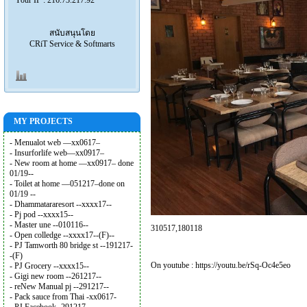
สนับสนุนโดย
CRiT Service & Softmarts
MY PROJECTS
- Menualot web —xx0617–
- Insurforlife web—xx0917–
- New room at home —xx0917– done
01/19--
- Toilet at home —051217–done on
01/19 --
- Dhammatararesort --xxxx17--
- Pj pod --xxxx15--
- Master une --010116--
310517,180118
- Open colledge --xxxx17--(F)--
- PJ Tamworth 80 bridge st --191217-
-(F)
On youtube :
https://youtu.be/rSq-Oc4e5eo
- PJ Grocery --xxxx15--
- Gigi new room --261217--
- reNew Manual pj --291217--
- Pack sauce from Thai -xx0617-