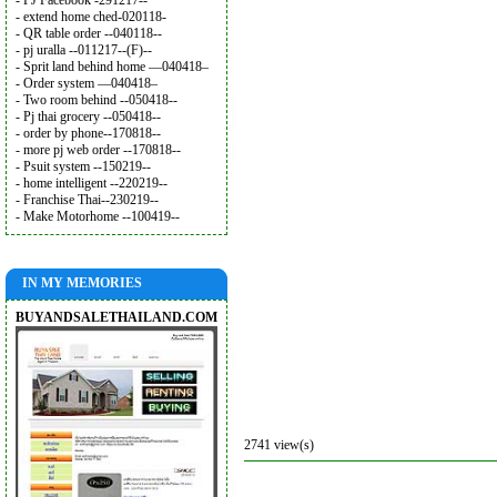
- PJ Facebook -291217--
- extend home ched-020118-
- QR table order --040118--
- pj uralla --011217--(F)--
- Sprit land behind home —040418–
- Order system —040418–
- Two room behind --050418--
- Pj thai grocery --050418--
- order by phone--170818--
- more pj web order --170818--
- Psuit system --150219--
- home intelligent --220219--
- Franchise Thai--230219--
- Make Motorhome --100419--
IN MY MEMORIES
BUYANDSALETHAILAND.COM
2741 view(s)