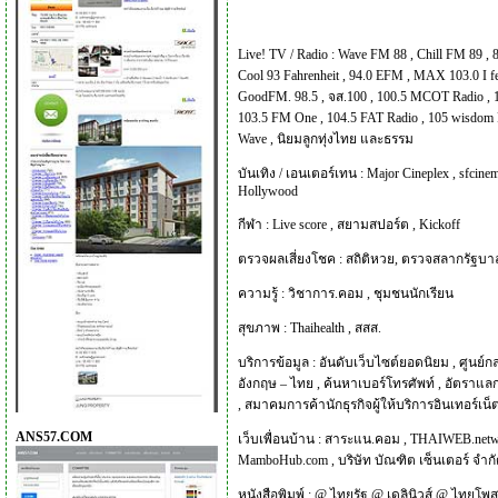
Live! TV / Radio :
Wave FM 88
,
Chill FM 89
,
Cool 93 Fahrenheit
,
94.0 EFM
,
MAX 103.0 I f
GoodFM. 98.5
,
จส.100
,
100.5 MCOT Radio
,
103.5 FM One
,
104.5 FAT Radio
,
105 wisdom 
Wave
,
นิยมลูกทุ่งไทย และธรรม
บันเทิง / เอนเตอร์เทน :
Major Cineplex
,
sfcinem
Hollywood
กีฬา :
Live score
,
สยามสปอร์ต
,
Kickoff
ตรวจผลเสี่ยงโชค :
สถิติหวย
,
ตรวจสลากรัฐบา
ความรู้ :
วิชาการ.คอม
,
ชุมชนนักเรียน
สุขภาพ :
Thaihealth
,
สสส.
บริการข้อมูล :
อันดับเว็บไซต์ยอดนิยม
,
ศูนย์ก
อังกฤษ – ไทย
,
ค้นหาเบอร์โทรศัพท์
,
อัตราแลก
,
สมาคมการค้านักธุรกิจผู้ให้บริการอินเทอร์เน
ANS57.COM
เว็บเพื่อนบ้าน :
สาระแน.คอม
,
THAIWEB.net
MamboHub.com
,
บริษัท บัณฑิต เซ็นเตอร์ จำก
หนังสือพิมพ์ :
@
ไทยรัฐ
@
เดลินิวส์
@
ไทยโพส