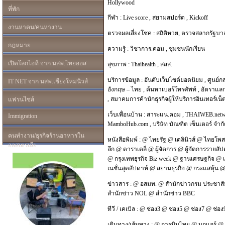
Hollywood
ที่พัก
กีฬา :
Live score
,
สยามสปอร์ต
,
Kickoff
งานหาคน/คนหางาน
ตรวจผลเสี่ยงโชค :
สถิติหวย
,
ตรวจสลากรัฐบา
กฎหมาย
ความรู้ :
วิชาการ.คอม
,
ชุมชนนักเรียน
เปิดโลกไอที จาก นสพ.ไทยออส
สุขภาพ :
Thaihealth
,
สสส.
บริการข้อมูล :
อันดับเว็บไซต์ยอดนิยม
,
ศูนย์ก
IT NET จาก นสพ.เชียงใหม่นิวส์
อังกฤษ – ไทย
,
ค้นหาเบอร์โทรศัพท์
,
อัตราแลก
,
สมาคมการค้านักธุรกิจผู้ให้บริการอินเทอร์เน
แฟรนไซส์
เว็บเพื่อนบ้าน :
สาระแน.คอม
,
THAIWEB.net
Immigration
MamboHub.com
,
บริษัท บัณฑิต เซ็นเตอร์ จำก
คนทำงาน/ธุรกิจร้านอาหารใน
หนังสือพิมพ์ :
@
ไทยรัฐ
@
เดลินิวส์
@
ไทยโพส
ออสเตรเลีย
ลึก
@
ดาราเดลี่
@
ผู้จัดการ
@
ผู้จัดการรายสัป
@
กรุงเทพธุรกิจ Biz week
@
ฐานเศรษฐกิจ
@
เนชั่นสุดสัปดาห์
@
สยามธุรกิจ
@
กระแสหุ้น
ข่าวสาร :
@
อสมท.
@
สำนักข่าวกรม ประชาสั
สำนักข่าว NOL
@
สำนักข่าว BBC
ทีวี / เคเบิล :
@
ช่อง3
@
ช่อง5
@
ช่อง7
@
ช่อง
เดินทาง/เส้นทาง :
@
การบินไทย
@
นกแอร์
@