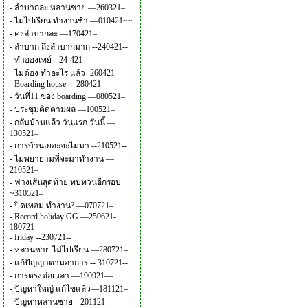
-
ลำบากละ หลานชาย —260321–
-
ไม่ไปเรียน ทำงานช้า —010421~~
-
คงลำบากละ —170421–
-
ลำบาก ถึงลำบากมาก --240421--
-
ทำอองเทย์ --24-421--
-
ไม่ต้อง ทำอะไร แล้ว -260421–
-
Boarding house —280421–
-
วันที่11 ของ boarding —080521–
-
ประชุมติดตามผล —100521–
-
กลับบ้านแล้ว วันแรก วันนี้ —
130521–
-
การบ้านเยอะจะไม่มา --210521--
-
ไม่พยายามที่จะมาทำงาน —
210521–
-
ฟางเส้นสุดท้าย ทบทวนอีกรอบ
~310521–
-
ปิดเทอม ทำงาน? —070721–
-
Record holiday GG —250621-
180721–
-
friday --230721--
-
หลานชาย ไม่ไปเรียน —280721–
-
แก้ปัญญาตามอาการ -- 310721--
-
การตรงต่อเวลา —190921—
-
ปัญหาใหญ่ แก้ไขแล้ว—181121–
-
ปัญหาหลานชาย --201121--