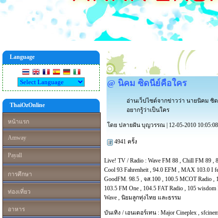
Language
@ นิคม ซิดนีย์คือใคร
อ่านเว็ปไซด์จากข่าวว่า นายนิคม ซิด
ThaiOzOnline
อยากรู้ว่าเป็นใคร
หน้าแรก
โดย ปลายฝัน บุญวรรณ | 12-05-2010 10:05:08
Amway
4941 ครั้ง
Payall
Live! TV / Radio :
Wave FM 88
,
Chill FM 89
,
Cool 93 Fahrenheit
,
94.0 EFM
,
MAX 103.0 I f
การศึกษา
GoodFM. 98.5
,
จส.100
,
100.5 MCOT Radio
,
103.5 FM One
,
104.5 FAT Radio
,
105 wisdom 
ท่องเที่ยว
Wave
,
นิยมลูกทุ่งไทย และธรรม
อาหาร
บันเทิง / เอนเตอร์เทน :
Major Cineplex
,
sfcinem