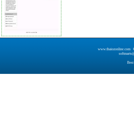
www.thaiozonline.com C
softmarts@
Best