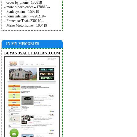
- order by phone--170818--
- more pj web order --170818--
- Psuit system --150219--
- home intelligent --220219--
- Franchise Thai--230219--
- Make Motorhome --100419--
IN MY MEMORIES
BUYANDSALETHAILAND.COM