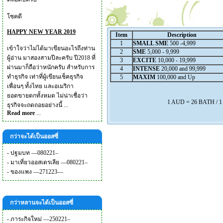
โชคดี
HAPPY NEW YEAR 2019
Item
Description
1
SMALL SME
500 -4,999
เข้าใจว่าไม่ได้มาเขียนอะไรถึงท่าน
2
SME
5,000 - 9,999
ผู้อ่าน มาสองสามปีละครับ ปี2018 ที่
3
EXCITE
10,000 - 19,999
ผ่านมาก็ถือว่าหนักครับ สำหรับการ
4
INTENSE
20,000 and 99,999
ทำธุรกิจ เท่าที่ผู้เขียนเช็คธุรกิจ
5
MAXIM
100,000 and Up
เพื่อนๆ ทั้งไทย และอเมริกา
ยอดขายตกทั้งหมด ไม่น่าเชื่อว่า
1 AUD = 26 BATH / 
ธุรกิจจะถดถอยอย่างนี้ ...
Read more
...
กว่าจะได้เป็นออสซี่
-
ปฐมบท —080221–
-
มาเที่ยวออสเตรเลีย —080221–
-
ของแพง —271223—
กว่าหลานจะได้เป็นออสซี่
-
ภาระกิจใหม่ —250221–