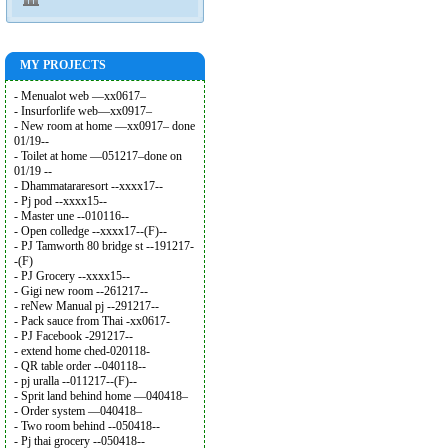
MY PROJECTS
- Menualot web —xx0617–
- Insurforlife web—xx0917–
- New room at home —xx0917– done
01/19--
- Toilet at home —051217–done on
01/19 --
- Dhammatararesort --xxxx17--
- Pj pod --xxxx15--
- Master une --010116--
- Open colledge --xxxx17--(F)--
- PJ Tamworth 80 bridge st --191217-
-(F)
- PJ Grocery --xxxx15--
- Gigi new room --261217--
- reNew Manual pj --291217--
- Pack sauce from Thai -xx0617-
- PJ Facebook -291217--
- extend home ched-020118-
- QR table order --040118--
- pj uralla --011217--(F)--
- Sprit land behind home —040418–
- Order system —040418–
- Two room behind --050418--
- Pj thai grocery --050418--