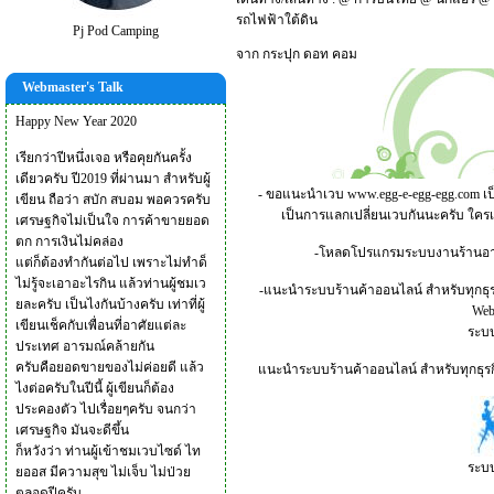
รถไฟฟ้าใต้ดิน
Pj Pod Camping
จาก
กระปุก ดอท คอม
Webmaster's Talk
Happy New Year 2020
เรียกว่าปีหนึ่งเจอ หรือคุยกันครั้ง
เดียวครับ ปี2019 ที่ผ่านมา สำหรับผู้
- ขอแนะนำเวบ
www.egg-e-egg-egg.com
เป
เขียน ถือว่า สบัก สบอม พอควรครับ
เป็นการแลกเปลี่ยนเวบกันนะครับ ใคร
เศรษฐกิจไม่เป็นใจ การค้าขายยอด
ตก การเงินไม่คล่อง
-โหลดโปรแกรมระบบงานร้านอาหาร
แต่ก็ต้องทำกันต่อไป เพราะไม่ทำด็
ไม่รู้จะเอาอะไรกิน แล้วท่านผู้ชมเว
-แนะนำระบบร้านค้าออนไลน์ สำหรับทุกธุร
ยละครับ เป็นไงกันบ้างครับ เท่าที่ผู้
Webs
เขียนเช็คกับเพื่อนที่อาศัยแต่ละ
ระบบ
ประเทศ อารมณ์คล้ายกัน
ครับคือยอดขายของไม่ค่อยดี แล้ว
แนะนำระบบร้านค้าออนไลน์ สำหรับทุกธุรกิ
ไงต่อครับในปีนี้ ผู้เขียนก็ต้อง
ประคองตัว ไปเรื่อยๆครับ จนกว่า
เศรษฐกิจ มันจะดีขึ้น
ก็หวังว่า ท่านผู้เข้าชมเวบไซด์ ไท
ระบบ
ยออส มีความสุข ไม่เจ็บ ไม่ป่วย
ตลอดปีครับ