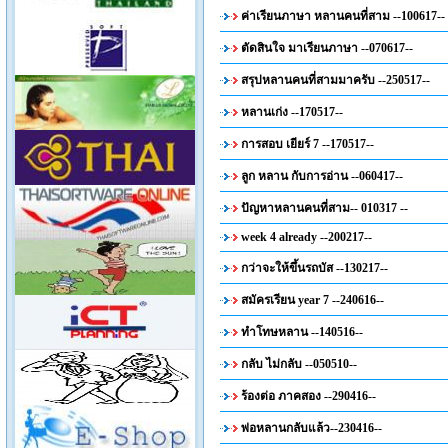
ค่าเรียนภาษา หลานคนที่สาม --100617--
ตัดสินใจ มาเรียนภาษา --070617--
สรุปหลานคนที่สามมาครับ --250517--
หลานเก่ง --170517--
การสอบ เยียร์ 7 --170517--
ลูก หลาน กับการอ่าน --060417--
ปัญหาหลานคนที่สาม-- 010317 --
week 4 already --200217--
กว่าจะให้ขึ้นรถบัส --130217--
สมัครเรียน year 7 --240616--
ทำโทษหลาน --140516--
กลับ ไม่กลับ --050510--
ร้องต่อ ภาคสอง --290416--
พ่อหลานกลับแล้ว--230416--