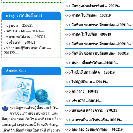
วันหยุดประจำอาทิตย์ --120919--
ผ่าตัด ไปเรียนละ --100919--
กว่าลูกจะได้เป็นบิ้วเดอร์
วีคที่หก ของการเปลี่ยนแปลง --100919--
-
ปฐมบท —250221—
-
รถนอน 3 คัน —250321—
ผ่าตัด ไม่ไปเรียน --090919--
-
ทนาย จะให้งาน —260321–
-
จะซื้อบ้าน --240421--
วีคที่หก ของการเปลี่ยนแปลง --090919--
-
ทำงานกะผู้รับเหมาคนใหม่ —
201122—
วีคที่ห้า ของการเปลี่ยนแปลง --080919--
มันยากที่จะทำได้นะ --010819--
Articles Zone
ไม่เป็นไปตามที่คิด -- 120419 --
ไม่ปฏิบัติตาม --120419--
คนกลาง --100419--
เช้า 0730 --080319--
ขอเชิญชวนท่านผู้ที่สนและรักใน
หลายคน หลายความ --270219--
การเขียนร่วมเขียนบทความและ
ข้อมูลต่างๆของเว็บไซต์ อาทิ เช่น บล็อก
อาหารเย็น อะไรกันครับ--100219--
และเมนูต่างๆด้านบนนี้ โดยคลิกที่เมนู
ลอง ลอง วัยของการลอง ---010219---
แล้วคลิกเลือกที่ เพิ่มเนื้อหาที่นี่ เพียงเท่า