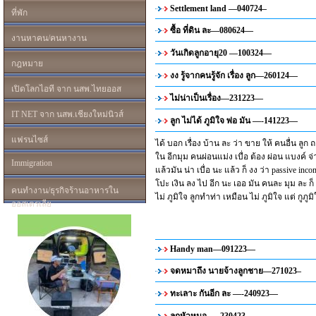
Settlement land —040724–
ที่พัก
ซื้อ ที่ดิน ละ—080624—
งานหาคน/คนหางาน
วันเกิดลูกอายุ20 —100324—
กฎหมาย
งง รู้จากคนรู้จัก เรื่อง ลูก—260124—
เปิดโลกไอที จาก นสพ.ไทยออส
ไม่น่าเป็นเรื่อง—231223—
IT NET จาก นสพ.เชียงใหม่นิวส์
ลูก ไม่ได้ ภูมิใจ พ่อ มัน —-141223—
แฟรนไซส์
ได้ บอก เรื่อง บ้าน ละ ว่า ขาย ให้ คนอื่น ล
ใน อีกมุม คนผ่อนแม่ง เบื่อ ต้อง ผ่อน แบงค์ จ่
Immigration
แล้วมัน น่า เบื่อ นะ แล้ว ก็ งง ว่า passive inc
โปะ เงิน ลง ไป อีก นะ เออ มัน คนละ มุม ละ ก็
คนทำงาน/ธุรกิจร้านอาหารใน
ไม่ ภูมิใจ ลูกทำท่า เหมือน ไม่ ภูมิใจ แต่ กูภูม
ออสเตรเลีย
Handy man—091223—
จดหมาถึง นายจ้างลูกชาย—271023–
ทะเลาะ กันอีก ละ —-240923—