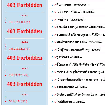
403 Forbidden
ต้องการชนะ --30/06/2006--
123 แควก 123 ดึง --31/05/2006--
nginx
]
เล่นตัวต่อ --18/05/2006--
114.119.143.119 [
ข้าจะฉี่เอง อย่ายุ่ง อย่ามอง --18/05/2006-
403 Forbidden
ชอบถาม เสียงไร ชอบพูดตามที่ได้ยิน --12
nginx
ไปเที่ยวบึงฉวากมาครับ --12/05/2006--
]
156.211.129.173 [
เป็นผู้ใหญ่มากเลยนะเจ้าหนู --120506--
403 Forbidden
พูดชัดแล้ว --230406--
ขี้อ้อน เวลาไม่ได้อะไรดั่งใจ หรือทำให้ใ
nginx
]
กินข้าวได้เอง (ขี่จักรยานก็คล่องด้วย) --1
216.73.217.173 [
เจ้าบอนนี่มันชอบเถียง และ เอาชนะ --110
403 Forbidden
ช่วยตัวเองแล้ว --110406--
nginx
วันเกิดบอนนี่วันที่ 10 มีนาคม 2549 --1203
]
52.44.174.136 [
ยืนฉี่ที่โถส้วม --120306--