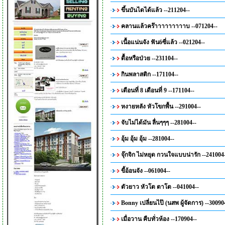
ขึ้นบันไดได้แล้ว --211204--
คลานแล้วคร๊าาาาาาาาาบ --071204--
เนื้อแน่นจัง ฟัน6ซี่แล้ว --021204--
ดื้อหรือป่วย --231104--
กินพลาสติก --171104--
เดือนที่ 8 เดือนที่ 9 --171104--
หงายหลัง หัวโขกพื้น --291004--
จับไม่ได้มัน ลื่นๆๆๆ --281004--
อุ้ม อุ้ม อุ้ม --281004--
จุ๊กจิก ไม่หยุด กวนใจแบบน่ารัก --241004
ขี้อ้อนจัง --061004--
ตัวยาว หัวโต ตาโต --041004--
Bonny เปลี่ยนไป๊ (นสพ ผู้จัดการ) --30090
เมื่อวาน คืบทั่วห้อง --170904--