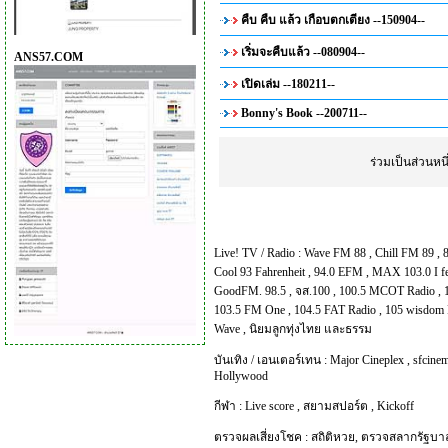
คืบ คืบ แล้ว เกือบตกเตียง --150904--
เริ่มจะคืบแล้ว --080904--
ANS57.COM
เปิดเล่ม --180211--
Bonny's Book --200711--
ร่วมเป็นส่วนห
Live! TV / Radio :
Wave FM 88
,
Chill FM 89
,
Cool 93 Fahrenheit
,
94.0 EFM
,
MAX 103.0 I f
GoodFM. 98.5
,
จส.100
,
100.5 MCOT Radio
,
103.5 FM One
,
104.5 FAT Radio
,
105 wisdom 
Wave
,
นิยมลูกทุ่งไทย และธรรม
บันเทิง / เอนเตอร์เทน :
Major Cineplex
,
sfcinem
Hollywood
กีฬา :
Live score
,
สยามสปอร์ต
,
Kickoff
ตรวจผลเสี่ยงโชค :
สถิติหวย
,
ตรวจสลากรัฐบา