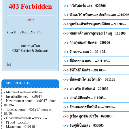
403 Forbidden
ก ไก่ไม่แข็งแรง --020306--
หัวแม่โป้งเป็นหนอง ฮ้อเลือดเลย --210206
nginx
]
พูดชัดแล้วเจ้าหนูบอนนี่น้อย --210206--
Your IP : 216.73.217.173
พัฒนาด้านการพูดของเจ้าหนู --110106--
ก้างกุ้งส้มตำติดคอ --020106--
สนับสนุนโดย
CRiT Service & Softmarts
จักรยาน ตอน 2 --291105--
ขี่จักรยาน ตอน 1 --291105--
อึที่โถฉี่ได้แล้ว --291105--
ขึ้นลงบันไดเองได้แล้ว --081105--
MY PROJECTS
มา หรือ ม๊ากันแน่ --291005--
- Menualot web —xx0617–
- Insurforlife web—xx0917–
อ่านได้ทีละคำ --111005--
- New room at home —xx0917– done
01/19--
ลักษณะการขึ้นบันได --250905--
- Toilet at home —051217–done on
01/19 --
รู้เรื่อง พูดชัด เข้าใจ --090805--
- Dhammatararesort --xxxx17--
- Pj pod --xxxx15--
จับจู๋ฉี่เป็นแล้ว --050905--
- Master une --010116--