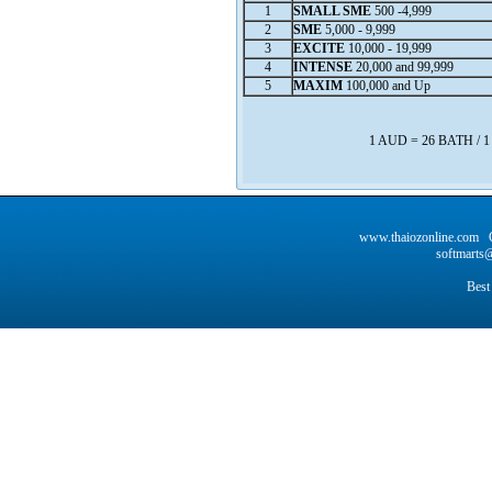
1
SMALL SME
500 -4,999
2
SME
5,000 - 9,999
3
EXCITE
10,000 - 19,999
4
INTENSE
20,000 and 99,999
5
MAXIM
100,000 and Up
1 AUD = 26 BATH / 
www.thaiozonline.com C
softmarts@
Best