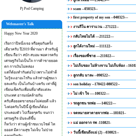
ลูกหัวหมอ —-230423—
Pj Pod Camping
scam --050323--
first property of my son --040323---
Webmaster's Talk
งานรีโน คาราแวน --271222--
Happy New Year 2020
กลับไทยไม่ได้ —211222—
เรียกว่าปีหนึ่งเจอ หรือคุยกันครั้ง
ลูกได้งานใหม่ —111122–
เดียวครับ ปี2019 ที่ผ่านมา สำหรับผู้
เขียน ถือว่า สบัก สบอม พอควรครับ
เรื่องของพี่ชาย —211022—
เศรษฐกิจไม่เป็นใจ การค้าขายยอด
ไม่เก็บของ ไม่ล้างจาน ไม่เก็บห้อง --1610
ตก การเงินไม่คล่อง
แต่ก็ต้องทำกันต่อไป เพราะไม่ทำด็
ลูกกลับ มาละ --090522--
ไม่รู้จะเอาอะไรกิน แล้วท่านผู้ชมเว
ยละครับ เป็นไงกันบ้างครับ เท่าที่ผู้
son holiday --170422-080522--
เขียนเช็คกับเพื่อนที่อาศัยแต่ละ
ไม่ เข้า ใจ —-100322—
ประเทศ อารมณ์คล้ายกัน
ครับคือยอดขายของไม่ค่อยดี แล้ว
รถลูกชน รถพ่อ —-140222—
ไงต่อครับในปีนี้ ผู้เขียนก็ต้อง
ประคองตัว ไปเรื่อยๆครับ จนกว่า
จดหมายลาตายจากพ่อ —181021–
เศรษฐกิจ มันจะดีขึ้น
แม่ ออกจาก รพ -110821-
ก็หวังว่า ท่านผู้เข้าชมเวบไซด์ ไท
ยออส มีความสุข ไม่เจ็บ ไม่ป่วย
วันนี้เขียนถึงแม่ (2) --030821--
ตลอดปีครับ