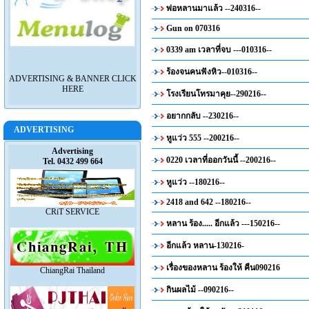
พ่อหลานมาแล้ว --240316--
Gun on 070316
0339 am เวลาที่จบ ---010316--
ร้องจนคนฟังหิว--010316--
ADVERTISING & BANNER CLICK
HERE
โรงเรียนโทรมาคุย--290216--
อยากกลับ --230216--
ADVERTISING
หูแว่ว 555 --200216--
Advertising
0220 เวลาที่ออกวันนี้ --200216--
Tel. 0432 499 664
หูแว่ว --180216--
2418 and 642 --180216--
CRiT SERVICE
หลาน ร้อง..... อีกแล้ว ---150216--
อีกแล้ว หลาน-130216-
เรื่องของหลาน ร้องให้ คืน090216
ChiangRai Thailand
กินผลไม้ --090216--