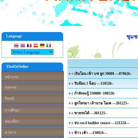
ชุม
Language
ThaiOzOnline
เงินโอน เข้า บช ลูก 5000$ —070626–
หน้าแรก
รับจ๊อบ 2 จ็อบ —110526–
Amway
กำลังจะกู้ 550000 -100526-
Payall
ลูกโทรมา เจ้านาย โอเค —201225–
การศึกษา
ขายรถได้ —301125–
ท่องเที่ยว
จบ cer.4 builder course —121224—
อาหาร
ข้าว เช้า —150924—