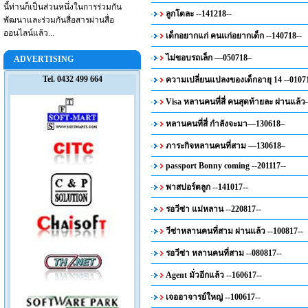
นี้ท่านก็เป็นส่วนหนึ่งในการร่วมกัน
ลูกโตละ --141218--
พัฒนาและร่วมกันสื่อสารผ่านสื่อ
ออนไลน์แล้ว...
เด็กอยากแก่ คนแก่อยากเด็ก --140718--
ไม่ขอบรถเล็ก —050718–
ADVERTISING
Tel. 0432 499 664
ความเปลี่ยนแปลงของเด็กอายุ 14 --0107
Visa หลานคนที่สี่ คนสุดท้ายละ ผ่านแล้
หลานคนที่สี่ กำลังจะมา—130618–
ภาระกิจหลานคนที่สาม —130618–
passport Bonny coming --201117--
พาสปอร์ตลูก --141017--
รอวีซ่า แม่หลาน --220817--
วีซ่าหลานคนที่สาม ผ่านแล้ว --100817--
รอวีซ่า หลานคนที่สาม --080817--
Agent มั่วอีกแล้ว --160617--
เจออาจารย์ใหญ่ --100617--