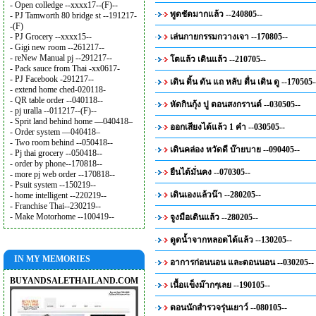
- Open colledge --xxxx17--(F)--
พูดชัดมากแล้ว --240805--
- PJ Tamworth 80 bridge st --191217-
-(F)
- PJ Grocery --xxxx15--
เล่นกายกรรมกวางเจา --170805--
- Gigi new room --261217--
- reNew Manual pj --291217--
โตแล้ว เดินแล้ว --210705--
- Pack sauce from Thai -xx0617-
- PJ Facebook -291217--
เดิน ดิ้น ดัน แถ หลับ ตื่น เดิน ดู --170505-
- extend home ched-020118-
- QR table order --040118--
หัดกินกุ้ง ปู ตอนสงกรานต์ --030505--
- pj uralla --011217--(F)--
- Sprit land behind home —040418–
ออกเสียงได้แล้ว 1 คำ --030505--
- Order system —040418–
- Two room behind --050418--
เดินคล่อง หวัดดี บ๊ายบาย --090405--
- Pj thai grocery --050418--
- order by phone--170818--
ยืนได้มั่นคง --070305--
- more pj web order --170818--
- Psuit system --150219--
เดินเองแล้วน๊า --280205--
- home intelligent --220219--
- Franchise Thai--230219--
- Make Motorhome --100419--
จูงมือเดินแล้ว --280205--
ดูดน้ำจากหลอดได้แล้ว --130205--
IN MY MEMORIES
อาการก่อนนอน และตอนนอน --030205--
BUYANDSALETHAILAND.COM
เนื้อแข็งม๊ากๆเลย --190105--
ตอนนักสำรวจรุ่นเยาว์ --080105--