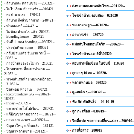
-
ลำบากละ หลานชาย —260321–
ส่งหลานสองคนกลับไทย --291120--
-
ไม่ไปเรียน ทำงานช้า —010421~~
-
คงลำบากละ —170421–
โจรเข้าบ้าน รอบสอง—021020–
-
ลำบาก ถึงลำบากมาก --240421--
ทะเลาะกะลูก —071020–
-
ทำอองเทย์ --24-421--
-
ไม่ต้อง ทำอะไร แล้ว -260421–
อาหารเช้า —230720–
-
Boarding house —280421–
-
วันที่11 ของ boarding —080521–
แม่กลับไทยตอนโควิท —280620—
-
ประชุมติดตามผล —100521–
-
กลับบ้านแล้ว วันแรก วันนี้ —
โจรเข้าบ้าน เสาร์ที่300520
130521–
-
การบ้านเยอะจะไม่มา --210521--
สอบผ่านข้อเขียน ใบขับขี่ --110320--
-
ไม่พยายามที่จะมาทำงาน —
ลูกอายุ 16 ละ --100320-
210521–
-
ฟางเส้นสุดท้าย ทบทวนอีกรอบ
หลานหาหมอ --080320--
~310521–
-
ปิดเทอม ทำงาน? —070721–
ดูแลเด็ก ๆ -- 050320 --
-
Record holiday GG —250621-
180721–
ฟัง คิด ตัดสินใจ —04-10-19–
-
friday --230721--
-
หลานชาย ไม่ไปเรียน —280721–
ลูก กะ เพื่อน --030919--
-
แก้ปัญญาตามอาการ -- 310721--
-
การตรงต่อเวลา —190921—
วีคที่แปด ของการเปลี่ยนแปลง --290919-
-
ปัญหาใหญ่ แก้ไขแล้ว—181121–
การสื้่อสาร --280919--
-
ปัญหาหลานชาย --201121--