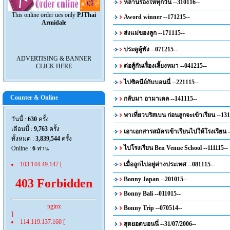
หลานร้องให้ทุกวัน --310116--
This online order ues only
PJThai
Aword winner --171215--
Armidale
ส่งแม่ของลูก --171115--
ประตูตู้พัง --071215--
ADVERTISING & BANNER
ต่อสู้กันเรื่องเลี้ยงหมา --041215--
CLICK HERE
ไปซิคนีย์กับบอนนี่ --221115--
Counter & Online
กลับมา อามาเดล --141115--
พาเที่ยวบริสเบน ก่อนลูกจะเข้าเรียน --13
วันนี้ :
630
ครั้ง
เดือนนี้ :
9,763
ครั้ง
เอาเอกสารสมัครเข้าเรียนไปให้โรงเรียน -
ทั้งหมด :
3,839,544
ครั้ง
ไปโรงเรียน Ben Venue School --111115--
Online :
6
ท่าน
103.144.49.147 [
เมื่อลูกไปอยู่ต่างประเทศ --081115--
Bonny Japan --201015--
403 Forbidden
Bonny Bali --011015--
nginx
Bonny Trip --070514--
]
114.119.137.160 [
สุดยอดบอนนี่ --31/07/2006--