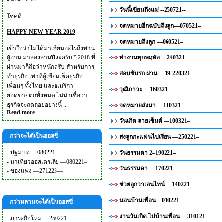
วันนี้เขียนถึงแม่ --250721--
โชคดี
จดหมายอีกฉบับถึงลูก—070521–
HAPPY NEW YEAR 2019
จดหมายถึงลูก —060521–
เข้าใจว่าไม่ได้มาเขียนอะไรถึงท่าน
ผู้อ่าน มาสองสามปีละครับ ปี2018 ที่
ทำงานทุกพฤหัส —240321—
ผ่านมาก็ถือว่าหนักครับ สำหรับการ
สอบขับรถ ผ่าน —19-220321–
ทำธุรกิจ เท่าที่ผู้เขียนเช็คธุรกิจ
เพื่อนๆ ทั้งไทย และอเมริกา
วุฒิภาวะ —160321–
ยอดขายตกทั้งหมด ไม่น่าเชื่อว่า
ธุรกิจจะถดถอยอย่างนี้ ...
จดหมายส่งมา —110321–
Read more
...
วันเกิด ลายเซ็นต์ —100321–
กว่าจะได้เป็นออสซี่
ส่งลูกกะแฟนไปเรียน —250221–
-
ปฐมบท —080221–
วันธรรมดา 2–190221–
-
มาเที่ยวออสเตรเลีย —080221–
วันธรรมดา —170221–
-
ของแพง —271223—
ช่วยลูกวาเลนไทน์ —140221–
นอนบ้านเพื่อน—010221—
กว่าหลานจะได้เป็นออสซี่
งานวันเกิด ไปบ้านเพื่อน —310121–
-
ภาระกิจใหม่ —250221–