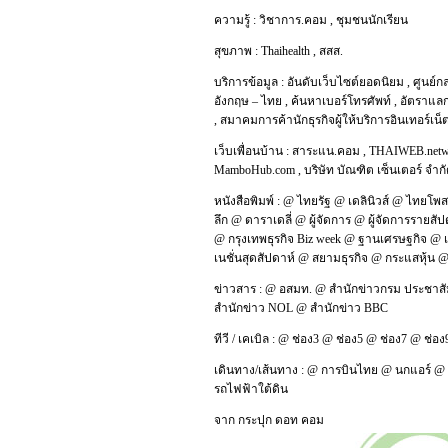
ความรู้ :
วิชาการ.คอม
,
ชุมชนนักเรียน
สุขภาพ :
Thaihealth
,
สสส.
บริการข้อมูล :
อันดับเว็บไซต์ยอดนิยม
,
ศูนย์ก
อังกฤษ – ไทย
,
ค้นหาเบอร์โทรศัพท์
,
อัตราแลก
,
สมาคมการค้านักธุรกิจผู้ให้บริการอินเทอร์เน
เว็บเพื่อนบ้าน :
สาระแน.คอม
,
THAIWEB.net
MamboHub.com
,
บริษัท บัณฑิต เซ็นเตอร์ จำก
หนังสือพิมพ์ :
@
ไทยรัฐ
@
เดลินิวส์
@
ไทยโพส
ลึก
@
ดาราเดลี่
@
ผู้จัดการ
@
ผู้จัดการรายสัป
@
กรุงเทพธุรกิจ Biz week
@
ฐานเศรษฐกิจ
@
เนชั่นสุดสัปดาห์
@
สยามธุรกิจ
@
กระแสหุ้น
ข่าวสาร :
@
อสมท.
@
สำนักข่าวกรม ประชาสั
สำนักข่าว NOL
@
สำนักข่าว BBC
ทีวี / เคเบิล :
@
ช่อง3
@
ช่อง5
@
ช่อง7
@
ช่อง
เดินทาง/เส้นทาง :
@
การบินไทย
@
นกแอร์
@
รถไฟฟ้าใต้ดิน
จาก
กระปุก ดอท คอม