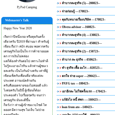
ลำบากละธุรกิจ (5)---200823--
Pj Pod Camping
จ่ายก่อนกู้ —170823–
คุยกับทนายเรื่องบริษัท —170823–
Webmaster's Talk
Olvera advisor —160823–
Happy New Year 2020
ลำบากละธุรกิจ (4) —130823–
เรียกว่าปีหนึ่งเจอ หรือคุยกันครั้ง
เดียวครับ ปี2019 ที่ผ่านมา สำหรับผู้
ลำบากละธุรกิจ (3) —050823—
เขียน ถือว่า สบัก สบอม พอควรครับ
เศรษฐกิจไม่เป็นใจ การค้าขายยอด
ลำบากละธุรกิจ (2)—150723–
ตก การเงินไม่คล่อง
ลำบาก ละ ธุรกิจ —050623–
แต่ก็ต้องทำกันต่อไป เพราะไม่ทำด็
ไม่รู้จะเอาอะไรกิน แล้วท่านผู้ชมเว
ทำ ธุรกิจ เพื้อ อะไร ---020523---
ยละครับ เป็นไงกันบ้างครับ เท่าที่ผู้
เขียนเช็คกับเพื่อนที่อาศัยแต่ละ
ตกใจ จ่าย super —290423—
ประเทศ อารมณ์คล้ายกัน
PAYG tax —180423–
ครับคือยอดขายของไม่ค่อยดี แล้ว
ไงต่อครับในปีนี้ ผู้เขียนก็ต้อง
เอาอีกละ ไม่ใช่ครั้งแรก —170423–
ประคองตัว ไปเรื่อยๆครับ จนกว่า
แก้ยังไง หนี้ สพก —-160423—
เศรษฐกิจ มันจะดีขึ้น
ก็หวังว่า ท่านผู้เข้าชมเวบไซด์ ไท
loan from ato --140423--
ยออส มีความสุข ไม่เจ็บ ไม่ป่วย
ตลอดปีครับ