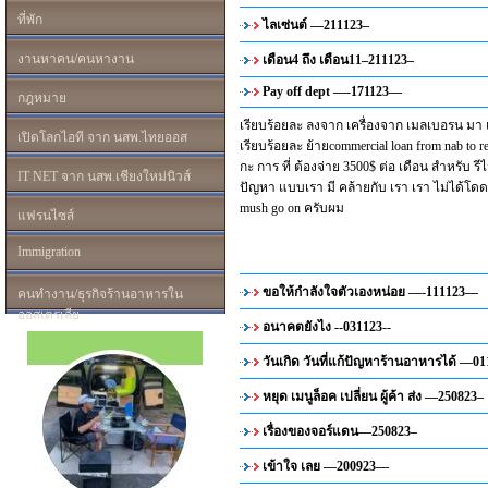
ที่พัก
ไลเซ่นต์ —211123–
งานหาคน/คนหางาน
เดือน4 ถึง เดือน11–211123–
Pay off dept —-171123—
กฎหมาย
เรียบร้อยละ ลงจาก เครื่องจาก เมลเบอรน มา แ
เปิดโลกไอที จาก นสพ.ไทยออส
เรียบร้อยละ ย้ายcommercial loan from nab to red
กะ การ ที่ ต้องจ่าย 3500$ ต่อ เดือน สำหรับ ร
IT NET จาก นสพ.เชียงใหม่นิวส์
ปัญหา แบบเรา มี คล้ายกับ เรา เรา ไม่ได้โดดเ
mush go on ครับผม
แฟรนไซส์
Immigration
ขอให้กำลังใจตัวเองหน่อย —-111123—
คนทำงาน/ธุรกิจร้านอาหารใน
ออสเตรเลีย
อนาคตยังไง --031123--
วันเกิด วันที่แก้ปัญหาร้านอาหารได้ —0
หยุด เมนูล็อค เปลี่ยน ผู้ค้า ส่ง —250823–
เรื่องของจอร์แดน—250823–
เข้าใจ เลย —200923—