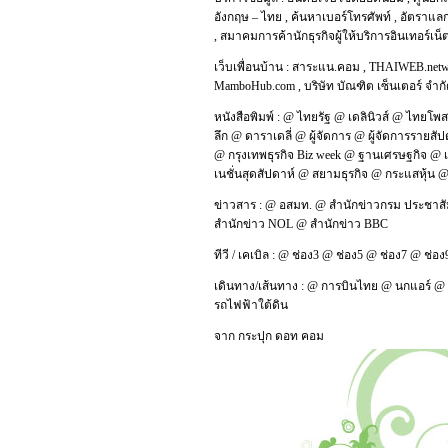
อังกฤษ – ไทย
,
ค้นหาเบอร์โทรศัพท์
,
อัตราแลก
,
สมาคมการค้านักธุรกิจผู้ให้บริการอินเทอร์เน
เว็บเพื่อนบ้าน :
สาระแน.คอม
,
THAIWEB.net
MamboHub.com
,
บริษัท บัณฑิต เซ็นเตอร์ จำก
หนังสือพิมพ์ :
@
ไทยรัฐ
@
เดลินิวส์
@
ไทยโพส
ลึก
@
ดาราเดลี่
@
ผู้จัดการ
@
ผู้จัดการรายสัป
@
กรุงเทพธุรกิจ Biz week
@
ฐานเศรษฐกิจ
@
เนชั่นสุดสัปดาห์
@
สยามธุรกิจ
@
กระแสหุ้น
ข่าวสาร :
@
อสมท.
@
สำนักข่าวกรม ประชาสั
สำนักข่าว NOL
@
สำนักข่าว BBC
ทีวี / เคเบิล :
@
ช่อง3
@
ช่อง5
@
ช่อง7
@
ช่อง
เดินทาง/เส้นทาง :
@
การบินไทย
@
นกแอร์
@
รถไฟฟ้าใต้ดิน
จาก
กระปุก ดอท คอม