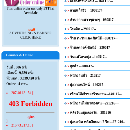
เครื่องทำน้ำแข็ง --- 041117---
This online order ues only
PJThai
สายแก็สรั่ว -- 1908174--
Armidale
ลำบาก หนาวๆมากๆ --080817--
โรคจิต --290717--
ADVERTISING & BANNER
CLICK HERE
ร้าน ตะวันแดง ซิคนีย์ --050717--
ร้านสตางค์ ซิคนีย์ --230617 --
Counter & Online
วันแม่โครตยุ่ง --140517--
ลูกค้า --280417--
วันนี้ :
506
ครั้ง
เดือนนี้ :
9,639
ครั้ง
พนักงานมั่ว --210217--
ทั้งหมด :
3,839,420
ครั้ง
Online :
4
ท่าน
ยุ่งวาเลนไทน์ --140217--
207.46.13.154 [
เขียนให้เจ้าของร้านอ่าน --140117--
403 Forbidden
พนักงานไม่มาสองคน --291216---
หลังวันหยุดสองวัน --281216--
nginx
]
ยุ่งระเบิด หลังเงียบมา 7 วึค --271216--
216.73.217.15 [