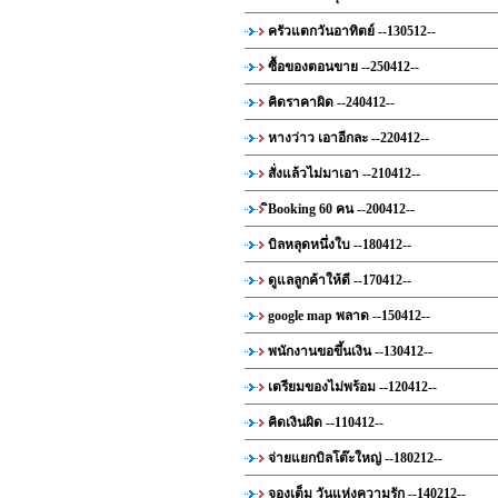
ครัวแตกวันอาทิตย์ --130512--
ซื้อของตอนขาย --250412--
คิดราคาผิด --240412--
หางว่าว เอาอีกละ --220412--
สั่งแล้วไม่มาเอา --210412--
ิBooking 60 คน --200412--
บิลหลุดหนึ่งใบ --180412--
ดูแลลูกค้าให้ดี --170412--
google map พลาด --150412--
พนักงานขอขึ้นเงิน --130412--
เตรียมของไม่พร้อม --120412--
คิดเงินผิด --110412--
จ่ายแยกบิลโต๊ะใหญ่ --180212--
จองเต็ม วันแห่งความรัก --140212--