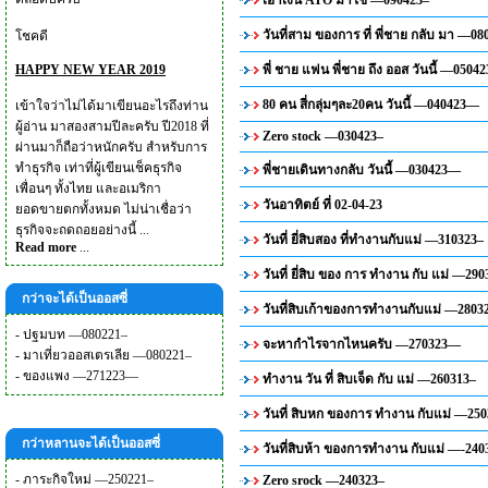
เอาเงิน ATO มาใช้ —090423–
วันที่สาม ของการ ที่ พี่ชาย กลับ มา —08
โชคดี
HAPPY NEW YEAR 2019
พี่ ชาย แฟน พี่ชาย ถึง ออส วันนี้ —05042
80 คน สี่กลุ่มๆละ20คน วันนี้ —040423—
เข้าใจว่าไม่ได้มาเขียนอะไรถึงท่าน
ผู้อ่าน มาสองสามปีละครับ ปี2018 ที่
Zero stock —030423–
ผ่านมาก็ถือว่าหนักครับ สำหรับการ
ทำธุรกิจ เท่าที่ผู้เขียนเช็คธุรกิจ
พี่ชายเดินทางกลับ วันนี้ —030423—
เพื่อนๆ ทั้งไทย และอเมริกา
วันอาทิตย์ ที่ 02-04-23
ยอดขายตกทั้งหมด ไม่น่าเชื่อว่า
ธุรกิจจะถดถอยอย่างนี้ ...
วันที่ ยี่สิบสอง ที่ทำงานกับแม่ —310323–
Read more
...
วันที่ ยี่สิบ ของ การ ทำงาน กับ แม่ —29
กว่าจะได้เป็นออสซี่
วันที่สิบเก้าของการทำงานกับแม่ —2803
-
ปฐมบท —080221–
จะหากำไรจากไหนครับ —270323—
-
มาเที่ยวออสเตรเลีย —080221–
-
ของแพง —271223—
ทำงาน วัน ที่ สิบเจ็ด กับ แม่ —260313–
วันที่ สิบหก ของการ ทำงาน กับแม่ —25
กว่าหลานจะได้เป็นออสซี่
วันที่สิบห้า ของการทำงาน กับแม่ —-24
-
ภาระกิจใหม่ —250221–
Zero srock —240323–