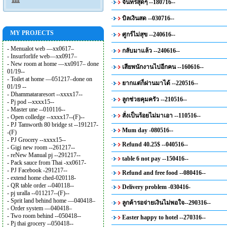
จันทร์สุดๆ --180716--
บิลเงินสด --030716--
MY PROJECTS
ศูกร์ไม่สุข --240616--
- Menualot web —xx0617–
กลับมาแล้ว --240616--
- Insurforlife web—xx0917–
- New room at home —xx0917– done
เสียพนักงานไปอีกคน --160616--
01/19--
- Toilet at home —051217–done on
ยากแต่ก็ผ่านมาได้ --220516--
01/19 --
- Dhammatararesort --xxxx17--
ลูกช่วยคุมครัว --210516--
- Pj pod --xxxx15--
- Master une --010116--
สั่งเป็นร้อยไม่มาเอา --110516--
- Open colledge --xxxx17--(F)--
- PJ Tamworth 80 bridge st --191217-
Mum day -080516--
-(F)
- PJ Grocery --xxxx15--
Refund 40.25$ --040516--
- Gigi new room --261217--
- reNew Manual pj --291217--
table 6 not pay --150416--
- Pack sauce from Thai -xx0617-
- PJ Facebook -291217--
Refund and free food --080416--
- extend home ched-020118-
- QR table order --040118--
Delivery problem -030416-
- pj uralla --011217--(F)--
- Sprit land behind home —040418–
ลูกค้ารอจ่ายเงินไม่พอใจ--290316--
- Order system —040418–
- Two room behind --050418--
Easter happy to hotel --270316--
- Pj thai grocery --050418--