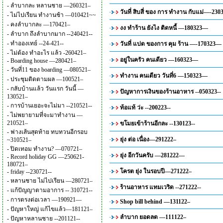
-
ลำบากละ หลานชาย —260321–
วันที่ สิบสี่ ของ การ ทำงาน กับแม่—-230
-
ไม่ไปเรียน ทำงานช้า —010421~~
-
คงลำบากละ —170421–
งง ทำร้าน ยังไง ติดหนี้ —180323—
-
ลำบาก ถึงลำบากมาก --240421--
-
ทำอองเทย์ --24-421--
วันที่ แปด ของการ คุม ร้าน —-170323—
-
ไม่ต้อง ทำอะไร แล้ว -260421–
อยู่ในครัว คนเดียว —160323—
-
Boarding house —280421–
-
วันที่11 ของ boarding —080521–
ทำงาน คนเดียว วันที่6 —150323—
-
ประชุมติดตามผล —100521–
-
กลับบ้านแล้ว วันแรก วันนี้ —
ปัญหาการเงินของร้านอาหาร --050323--
130521–
-
การบ้านเยอะจะไม่มา --210521--
ท้อแท้ ว่ะ --200223--
-
ไม่พยายามที่จะมาทำงาน —
210521–
ขโมยเข้าร้านอีกละ --130123--
-
ฟางเส้นสุดท้าย ทบทวนอีกรอบ
ยุ่ง ต่อ เนื่อง—291222–
~310521–
-
ปิดเทอม ทำงาน? —070721–
ยุ่ง อีกวันครับ —281222—
-
Record holiday GG —250621-
180721–
โครต ยุ่ง ในรอบปี—271222–
-
friday --230721--
-
หลานชาย ไม่ไปเรียน —280721–
ร้านอาหาร แทมเวริด --271222--
-
แก้ปัญญาตามอาการ -- 310721--
-
การตรงต่อเวลา —190921—
Shop bill behind —131122–
-
ปัญหาใหญ่ แก้ไขแล้ว—181121–
ลำบาก ยอดลด —111122–
-
ปัญหาหลานชาย --201121--