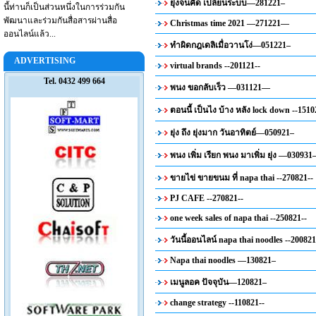
ยุ่งจนคืด เปลี่ยนระบบ—281221–
นี้ท่านก็เป็นส่วนหนึ่งในการร่วมกัน
พัฒนาและร่วมกันสื่อสารผ่านสื่อ
Christmas time 2021 —271221—
ออนไลน์แล้ว...
ทำผิดกฎเดลิเมื่อวานโง่—051221–
ADVERTISING
virtual brands --201121--
Tel. 0432 499 664
พนง ขอกลับเร็ว —031121—
ตอนนี้ เป็นไง บ้าง หลัง lock down --1510
ยุ่ง ถึง ยุ่งมาก วันอาทิตย์—050921–
พนง เพิ่ม เรียก พนง มาเพิ่ม ยุ่ง —030931
ขายไข่ ขายขนม ที่ napa thai --270821--
PJ CAFE --270821--
one week sales of napa thai --250821--
วันนี้ออนไลน์ napa thai noodles --200821
Napa thai noodles —130821–
เมนูลอค ปัจจุบัน—120821–
change strategy --110821--