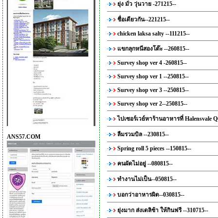
ยุ่ง มั่ว วุ่นวาย -271215--
ชื่อเดียวกัน--221215--
chicken laksa salty --111215--
แขกลุกหนีสองโต๊ะ --260815--
Survey shop ver 4 -260815--
Survey shop ver 1 --250815--
Survey shop ver 3 --250815--
Survey shop ver 2--250815--
ไปเซอร์เวย์หาร้านอาหารที่ Halensvale Q
ลืมรวมบิล --230815--
ANS57.COM
Spring roll 5 pieces --150815--
คนผัดไม่อยู่ --080815--
ทำงานไม่เป็น--050815--
บอกว่าอาหารผิด--030815--
ยุ่งมาก ส่งเดลิช้า ให้กินฟรี --310715--