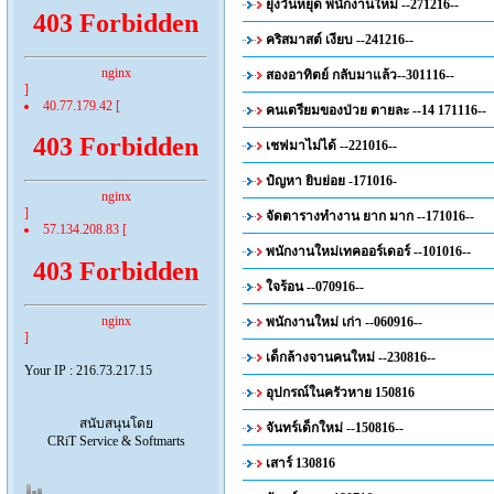
ยุ่งวันหยุด พนักงานใหม่ --271216--
403 Forbidden
คริสมาสต์ เงียบ --241216--
nginx
สองอาทิตย์ กลับมาแล้ว--301116--
]
40.77.179.42 [
คนเตรียมของป่วย ตายละ --14 171116--
403 Forbidden
เชฟมาไม่ได้ --221016--
ปํญหา ยิบย่อย -171016-
nginx
]
จัดตารางทำงาน ยาก มาก --171016--
57.134.208.83 [
พนักงานใหม่เทคออร์เดอร์ --101016--
403 Forbidden
ใจร้อน --070916--
nginx
พนักงานใหม่ เก่า --060916--
]
เด็กล้างจานคนใหม่ --230816--
Your IP : 216.73.217.15
อุปกรณ์ในครัวหาย 150816
สนับสนุนโดย
จันทร์เด็กใหม่ --150816--
CRiT Service & Softmarts
เสาร์ 130816