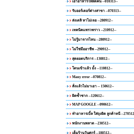
เอาอาหารให้ผิดคน --010313--
รับออร์เดอร์ต่างสาขา --070313--
ส่งเดลิ หาไม่เจอ --280912--
เทคนิคแพรวพราว --210912--
ไม่รู้มาจากไหน --280912--
ไม่ใช่มืออาชีพ --290912--
สุดยอดบริการ --130812--
โดนเข้าแล้ว มั้ง --110812--
Many error --070812--
สั่งแล้วไม่มาเอา -- 150612--
ผิดซ้ำซาก --120612--
MAP GOOGLE --090612--
ทำอาหารเบิ้ล ใส่ถุงผิด ลูกค้าหนี --270512
พนักงานพลาด --230512--
เต็มร้านวันศุกร์ --180512--