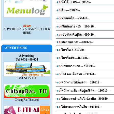
นั่งได้ 10 คน—180520–
ดิ้น —280420–
หายตกใจ —250420–
เงินสดหาย 45$ —100420–
ADVERTISING & BANNER CLICK
HERE
เบอร์ผิด ที่อยู่ผิด --090420--
Mac and Kfc —080420–
ADVERTISING
โคขวิด 2–230320–
Advertising
โคขวิด19 —160320–
Tel. 0432 499 664
ปัจจัยภายนอก -- 230320--
100 คน เต็มร้าน --030320--
CRiT SERVICE
พนักงาน ไม่เก็บจาน --290919--
้พนักงานเขียนที่อยู่เดลิ ผิด ---180719---
ไม่ยอมลงค่าแก้วไวน์ลงบิล --200619--
ChiangRai Thailand
ไม่ตามอาหารกินใน --100419--