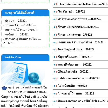
Thai restaurant in Shellharbour —2410
วิกฤติการเงิน--220722--
กว่าลูกจะได้เป็นบิ้วเดอร์
กำไรสามเท่าจากปี2020 —100622–
-
ปฐมบท —250221—
-
รถนอน 3 คัน —250321—
ร้านกาแฟ กะ พาย (2)—070622—
-
ทนาย จะให้งาน —260321–
-
จะซื้อบ้าน --240421--
ร้านกาแฟ กะ พาย --270422--
-
ทำงานกะผู้รับเหมาคนใหม่ —
ระบบแมค ที่ร้านอาหารไทย—010422–
201122—
New England pizza —300322—
ปัญหาเรื่องเวลา --140222--
Articles Zone
พนง ฝรั่งโกงเวลา —100222–
Xbox Australia—090222–
Table n counter order —-080222–
ไม่เหมือนเดิม —080222–
ขอเชิญชวนท่านผู้ที่สนและรักใน
การเขียนร่วมเขียนบทความและ
ไก่หมด นำ้มัน หมด —391221–
ข้อมูลต่างๆของเว็บไซต์ อาทิ เช่น บล็อก
และเมนูต่างๆด้านบนนี้ โดยคลิกที่เมนู
กินหมด แต่บอก อาหารไม่ได้เรื่อง —291
แล้วคลิกเลือกที่ เพิ่มเนื้อหาที่นี่ เพียงเท่า