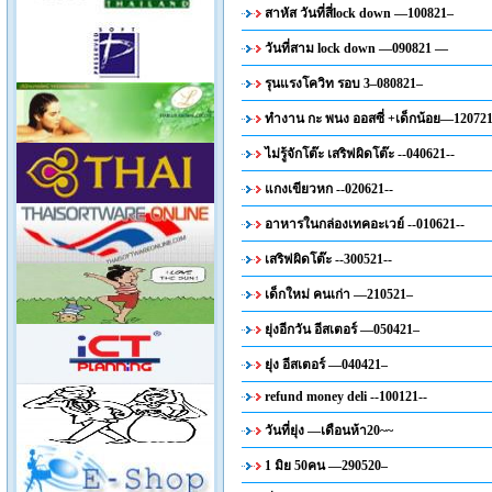
สาหัส วันที่สี่lock down —100821–
วันที่สาม lock down —090821 —
รุนแรงโควิท รอบ 3–080821–
ทำงาน กะ พนง ออสซี่ +เด็กน้อย—12072
ไม่รู้จักโต๊ะ เสริฟผิดโต๊ะ --040621--
แกงเขียวหก --020621--
อาหารในกล่องเทคอะเวย์ --010621--
เสริฟผิดโต๊ะ --300521--
เด็กใหม่ คนเก่า —210521–
ยุ่งอีกวัน อีสเตอร์ —050421–
ยุ่ง อีสเตอร์ —040421–
refund money deli --100121--
วันที่ยุ่ง —เดือนห้า20~~
1 มิย 50คน —290520–