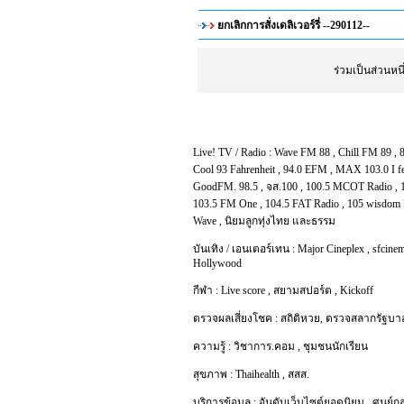
ยกเลิกการสั่งเดลิเวอร์รี่ --290112--
ร่วมเป็นส่วนห
Live! TV / Radio :
Wave FM 88
,
Chill FM 89
,
Cool 93 Fahrenheit
,
94.0 EFM
,
MAX 103.0 I f
GoodFM. 98.5
,
จส.100
,
100.5 MCOT Radio
,
103.5 FM One
,
104.5 FAT Radio
,
105 wisdom 
Wave
,
นิยมลูกทุ่งไทย และธรรม
บันเทิง / เอนเตอร์เทน :
Major Cineplex
,
sfcinem
Hollywood
กีฬา :
Live score
,
สยามสปอร์ต
,
Kickoff
ตรวจผลเสี่ยงโชค :
สถิติหวย
,
ตรวจสลากรัฐบา
ความรู้ :
วิชาการ.คอม
,
ชุมชนนักเรียน
สุขภาพ :
Thaihealth
,
สสส.
บริการข้อมูล :
อันดับเว็บไซต์ยอดนิยม
,
ศูนย์ก