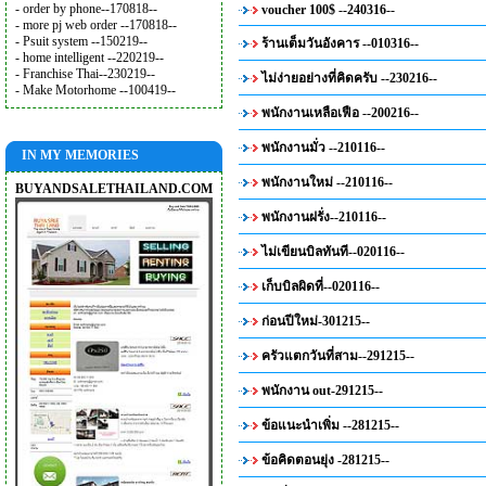
- order by phone--170818--
voucher 100$ --240316--
- more pj web order --170818--
- Psuit system --150219--
ร้านเต็มวันอังคาร --010316--
- home intelligent --220219--
- Franchise Thai--230219--
ไม่ง่ายอย่างที่คิดครับ --230216--
- Make Motorhome --100419--
พนักงานเหลือเฟือ --200216--
พนักงานมั่ว --210116--
IN MY MEMORIES
พนักงานใหม่ --210116--
BUYANDSALETHAILAND.COM
พนักงานฝรั่ง--210116--
ไม่เขียนบิลทันที--020116--
เก็บบิลผิดที่--020116--
ก่อนปีใหม่-301215--
ครัวแตกวันที่สาม--291215--
พนักงาน out-291215--
ข้อแนะนำเพิ่ม --281215--
ข้อคิดตอนยุ่ง -281215--