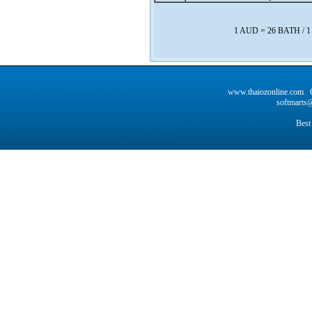
1 AUD = 26 BATH / 
www.thaiozonline.com C
softmarts@
Best