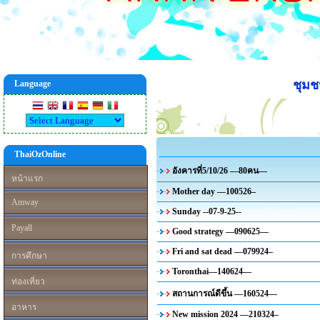
ชุม
Language
ThaiOzOnline
อังคารที่5/10/26 —80คน—
หน้าแรก
Mother day —100526–
Amway
Sunday --07-9-25--
Payall
Good strategy —090625—
Fri and sat dead —079924–
การศึกษา
Toronthai—140624—
ท่องเที่ยว
สถานการณ์ดีขึ้น —160524—
อาหาร
New mission 2024 —210324–