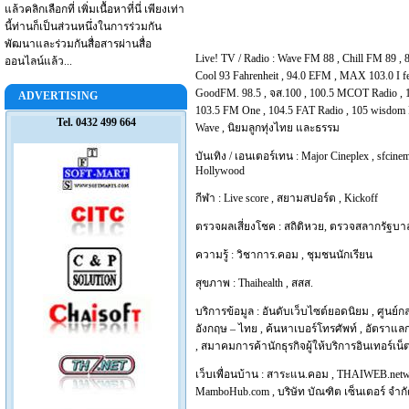
แล้วคลิกเลือกที่ เพิ่มเนื้อหาที่นี่ เพียงเท่า
นี้ท่านก็เป็นส่วนหนึ่งในการร่วมกัน
พัฒนาและร่วมกันสื่อสารผ่านสื่อ
Live! TV / Radio :
Wave FM 88
,
Chill FM 89
,
ออนไลน์แล้ว...
Cool 93 Fahrenheit
,
94.0 EFM
,
MAX 103.0 I f
GoodFM. 98.5
,
จส.100
,
100.5 MCOT Radio
,
ADVERTISING
103.5 FM One
,
104.5 FAT Radio
,
105 wisdom 
Tel. 0432 499 664
Wave
,
นิยมลูกทุ่งไทย และธรรม
บันเทิง / เอนเตอร์เทน :
Major Cineplex
,
sfcinem
Hollywood
กีฬา :
Live score
,
สยามสปอร์ต
,
Kickoff
ตรวจผลเสี่ยงโชค :
สถิติหวย
,
ตรวจสลากรัฐบา
ความรู้ :
วิชาการ.คอม
,
ชุมชนนักเรียน
สุขภาพ :
Thaihealth
,
สสส.
บริการข้อมูล :
อันดับเว็บไซต์ยอดนิยม
,
ศูนย์ก
อังกฤษ – ไทย
,
ค้นหาเบอร์โทรศัพท์
,
อัตราแลก
,
สมาคมการค้านักธุรกิจผู้ให้บริการอินเทอร์เน
เว็บเพื่อนบ้าน :
สาระแน.คอม
,
THAIWEB.net
MamboHub.com
,
บริษัท บัณฑิต เซ็นเตอร์ จำก