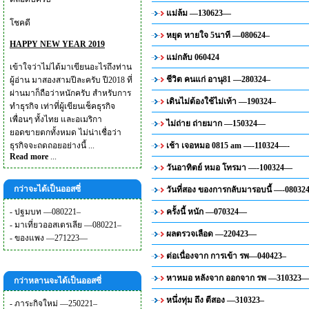
แม่ล้ม —130623—
โชคดี
หยุด หายใจ 5นาที —080624–
HAPPY NEW YEAR 2019
แม่กลับ 060424
เข้าใจว่าไม่ได้มาเขียนอะไรถึงท่าน
ชีวิต คนแก่ อานุ81 —280324–
ผู้อ่าน มาสองสามปีละครับ ปี2018 ที่
ผ่านมาก็ถือว่าหนักครับ สำหรับการ
เดินไม่ต้องใช้ไม่เท้า —190324–
ทำธุรกิจ เท่าที่ผู้เขียนเช็คธุรกิจ
เพื่อนๆ ทั้งไทย และอเมริกา
ไม่ถ่าย ถ่ายมาก —150324—
ยอดขายตกทั้งหมด ไม่น่าเชื่อว่า
ธุรกิจจะถดถอยอย่างนี้ ...
เช้า เจอหมอ 0815 am —-110324—-
Read more
...
วันอาทิตย์ หมอ โทรมา —-100324—
กว่าจะได้เป็นออสซี่
วันที่สอง ของการกลับมารอบนี้ —-0803
-
ปฐมบท —080221–
ครั้งนี้ หนัก —070324—
-
มาเที่ยวออสเตรเลีย —080221–
ผลตรวจเลือด —220423—
-
ของแพง —271223—
ต่อเนื่องจาก การเข้า รพ—040423–
หาหมอ หลังจาก ออกจาก รพ —310323
กว่าหลานจะได้เป็นออสซี่
หนึ่งทุ่ม ถึง ตีสอง —310323–
-
ภาระกิจใหม่ —250221–