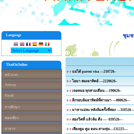
ชุม
Language
ThaiOzOnline
แม่ได้ parent visa —210726–
หน้าแรก
ไอมา สองอาทิตย์ —2220626–
Amway
เจอหมอ ทุกสามเดือน —190626–
Payall
อีกรอบล้มอาทิตย์ที่ผ่านมา —080626—
การศึกษา
มาหาแม่ละ หลังล้มครั้งที่สอง —310526
ท่องเที่ยว
สองวีคที่ แล้วล้ม ตึง —- 039526—
อาหาร
เสียงตูม ตูม ตอน สามทุ่ม—131225—