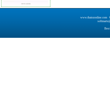
www.thaiozonline.com C
softmarts@
Best