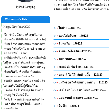
อารมณ์ แบบนี้ก็มาได้เหมือนกันนะครับ ไม่น่า เชื
แม่ เรา แม่ ใคร ใคร ก็รัก ที่ไม่ได้นอนเต็มอิ
Pj Pod Camping
ครับอย่าเที่ยวไป ช่วย เหลือ ใคร เชียว ถ้า พ
Webmaster's Talk
Happy New Year 2020
ไม่ถ่าย —180125–
เรียกว่าปีหนึ่งเจอ หรือคุยกันครั้ง
นอนไม่หลับละ่—180125—
เดียวครับ ปี2019 ที่ผ่านมา สำหรับผู้
ลุ้นทุกวัน —170125–
เขียน ถือว่า สบัก สบอม พอควรครับ
เศรษฐกิจไม่เป็นใจ การค้าขายยอด
จะนอนยังไงครับ—170125–
ตก การเงินไม่คล่อง
แต่ก็ต้องทำกันต่อไป เพราะไม่ทำด็
ร้องปวดหัว—130125–
ไม่รู้จะเอาอะไรกิน แล้วท่านผู้ชมเว
2800$ ต่อ วัน ช็อค—130125–
ยละครับ เป็นไงกันบ้างครับ เท่าที่ผู้
เขียนเช็คกับเพื่อนที่อาศัยแต่ละ
หมอ ว่าไง ให้กลับบ้านมั๊ย —120125—
ประเทศ อารมณ์คล้ายกัน
ครับคือยอดขายของไม่ค่อยดี แล้ว
แม่ถึงออส ถึงโรงพยาบาลด้วย —110125–
ไงต่อครับในปีนี้ ผู้เขียนก็ต้อง
ประคองตัว ไปเรื่อยๆครับ จนกว่า
เอาไง มา ไม่มา มา ไม่มา —090125—
เศรษฐกิจ มันจะดีขึ้น
แม่มาวันที่ 10 มกรา —060125—
ก็หวังว่า ท่านผู้เข้าชมเวบไซด์ ไท
ยออส มีความสุข ไม่เจ็บ ไม่ป่วย
ล้ม อีก —130924—
ตลอดปีครับ