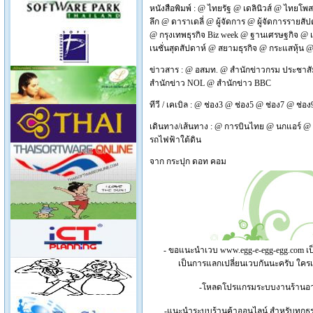
หนังสือพิมพ์ :
@
ไทยรัฐ
@
เดลินิวส์
@
ไทยโพส
ลึก
@
ดาราเดลี่
@
ผู้จัดการ
@
ผู้จัดการรายสัป
@
กรุงเทพธุรกิจ Biz week
@
ฐานเศรษฐกิจ
@
เนชั่นสุดสัปดาห์
@
สยามธุรกิจ
@
กระแสหุ้น
ข่าวสาร :
@
อสมท.
@
สำนักข่าวกรม ประชาสั
สำนักข่าว NOL
@
สำนักข่าว BBC
ทีวี / เคเบิล :
@
ช่อง3
@
ช่อง5
@
ช่อง7
@
ช่อง
เดินทาง/เส้นทาง :
@
การบินไทย
@
นกแอร์
@
รถไฟฟ้าใต้ดิน
จาก
กระปุก ดอท คอม
- ขอแนะนำเวบ
www.egg-e-egg-egg.com
เป
เป็นการแลกเปลี่ยนเวบกันนะครับ ใคร
-โหลดโปรแกรมระบบงานร้านอาหาร
-แนะนำระบบร้านค้าออนไลน์ สำหรับทุกธุร