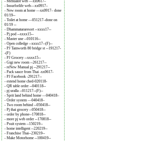
- Menualot web —xx0617–
- Insurforlife web—xx0917–
- New room at home —xx0917– done
01/19--
- Toilet at home —051217–done on
01/19 --
- Dhammatararesort --xxxx17--
- Pj pod --xxxx15--
- Master une --010116--
- Open colledge --xxxx17--(F)--
- PJ Tamworth 80 bridge st --191217-
-(F)
- PJ Grocery --xxxx15--
- Gigi new room --261217--
- reNew Manual pj --291217--
- Pack sauce from Thai -xx0617-
- PJ Facebook -291217--
- extend home ched-020118-
- QR table order --040118--
- pj uralla --011217--(F)--
- Sprit land behind home —040418–
- Order system —040418–
- Two room behind --050418--
- Pj thai grocery --050418--
- order by phone--170818--
- more pj web order --170818--
- Psuit system --150219--
- home intelligent --220219--
- Franchise Thai--230219--
- Make Motorhome --100419--