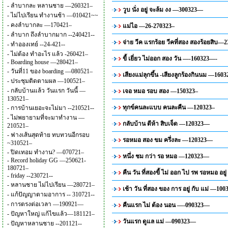
-
ลำบากละ หลานชาย —260321–
วูบ นั่ง อยู่ จะล้ม งง —300323—
-
ไม่ไปเรียน ทำงานช้า —010421~~
-
คงลำบากละ —170421–
แม่ไอ —26-270323–
-
ลำบาก ถึงลำบากมาก --240421--
จ่าย วีค แรกร้อย วีคที่สอง สองร้อยสิบ—
-
ทำอองเทย์ --24-421--
-
ไม่ต้อง ทำอะไร แล้ว -260421–
ขี้ เยี่ยว ไม่ออก สอง วัน —-160323—-
-
Boarding house —280421–
-
วันที่11 ของ boarding —080521–
เสียงแม่ลุกขึ้น -เสียงลูกร้องกินนม —160
-
ประชุมติดตามผล —100521–
-
กลับบ้านแล้ว วันแรก วันนี้ —
เจอ หมอ รอบ สอง —150323–
130521–
ทุกข์คนละแบบ คนละคืน —120323–
-
การบ้านเยอะจะไม่มา --210521--
-
ไม่พยายามที่จะมาทำงาน —
กลับบ้าน ตีห้า สิบเจ็ด —120323—
210521–
-
ฟางเส้นสุดท้าย ทบทวนอีกรอบ
รอหมอ สอง ขม ครึ่งละ —120323—
~310521–
-
ปิดเทอม ทำงาน? —070721–
หนึ่ง ชม กว่า รอ หมอ —120323—
-
Record holiday GG —250621-
180721–
คืน วัน ที่สองขี้ ไม่ ออก ไป รพ รอหมอ อ
-
friday --230721--
-
หลานชาย ไม่ไปเรียน —280721–
เช้า วัน ที่สอง ของ การ อยู่ กับ แม่ —10
-
แก้ปัญญาตามอาการ -- 310721--
-
การตรงต่อเวลา —190921—
คืนแรก ไม่ ต้อง นอน —-090323—
-
ปัญหาใหญ่ แก้ไขแล้ว—181121–
วันแรก ดูแล แม่ —090323—
-
ปัญหาหลานชาย --201121--