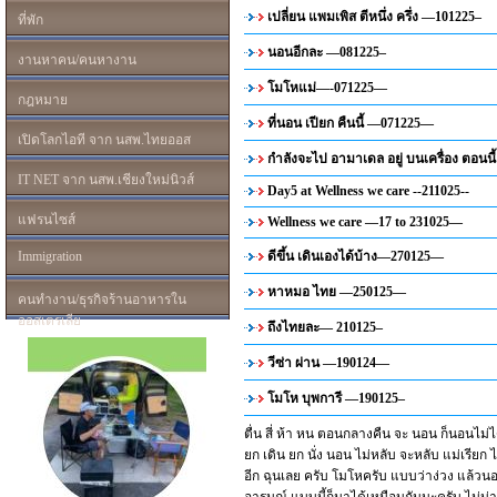
เปลี่ยน แพมเพิส ตีหนึ่ง ครึ่ง —101225–
ที่พัก
นอนอีกละ —081225–
งานหาคน/คนหางาน
โมโหแม่—-071225—
กฎหมาย
ที่นอน เปียก คืนนี้ —071225—
เปิดโลกไอที จาก นสพ.ไทยออส
กำลังจะไป อามาเดล อยู่ บนเครื่อง ตอนนี
IT NET จาก นสพ.เชียงใหม่นิวส์
Day5 at Wellness we care --211025--
แฟรนไซส์
Wellness we care —17 to 231025—
Immigration
ดีขึ้น เดินเองได้บ้าง—270125—
หาหมอ ไทย —250125—
คนทำงาน/ธุรกิจร้านอาหารใน
ออสเตรเลีย
ถึงไทยละ— 210125–
วีซ่า ผ่าน —190124—
โมโห บุพการี —190125–
ตื่น สี่ ห้า หน ตอนกลางคืน จะ นอน ก็นอนไม่ได้
ยก เดิน ยก นั่ง นอน ไม่หลับ จะหลับ แม่เรียก ไป
อีก ฉุนเลย ครับ โมโหครับ แบบว่าง่วง แล้วนอน