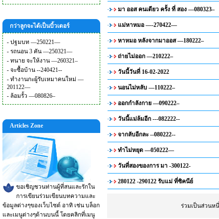
มา ออส คนเดียว ครั้ง ที่ สอง —080323–
แม่หาหมอ —-270422—
กว่าลูกจะได้เป็นบิ้วเดอร์
หาหมอ หลังจากมาออส —180222–
-
ปฐมบท —250221—
-
รถนอน 3 คัน —250321—
ถ่ายไม่ออก —210222–
-
ทนาย จะให้งาน —260321–
-
จะซื้อบ้าน --240421--
วันนี้วันที่ 16-02-2022
-
ทำงานกะผู้รับเหมาคนใหม่ —
201122—
นอนไม่หลับ —110222–
-
ล้อมรั้ว —080826–
ออกกำลังกาย —090222–
วันนี้แม่ล้มอีก ---082222--
Articles Zone
จากลับอีกละ --080222--
ทำไม่หยุด —050222—
วันที่สองของการ มา -300122-
280122 -290122 รับแม่ ที่ซิคนีย์
ขอเชิญชวนท่านผู้ที่สนและรักใน
การเขียนร่วมเขียนบทความและ
ข้อมูลต่างๆของเว็บไซต์ อาทิ เช่น บล็อก
ร่วมเป็นส่วนห
และเมนูต่างๆด้านบนนี้ โดยคลิกที่เมนู