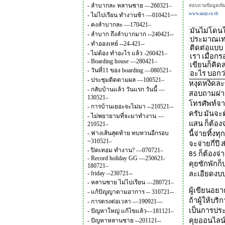
-
ลำบากละ หลานชาย —260321–
สอบถามข้อมูลเพิ่ม
www.azay.co.th
-
ไม่ไปเรียน ทำงานช้า —010421~~
-
คงลำบากละ —170421–
มันไม่โดนใ
-
ลำบาก ถึงลำบากมาก --240421--
ประมาณเท่า
-
ทำอองเทย์ --24-421--
ติดต่อแบบ 
-
ไม่ต้อง ทำอะไร แล้ว -260421–
เรา เมื่อก
-
Boarding house —280421–
เขียนก็คิด
-
วันที่11 ของ boarding —080521–
อะไร บอกว่
-
ประชุมติดตามผล —100521–
หงุดหงิดละ
-
กลับบ้านแล้ว วันแรก วันนี้ —
สอบถามผ่าน
130521–
โทรศัพท์จา
-
การบ้านเยอะจะไม่มา --210521--
ครับ มันจะ
-
ไม่พยายามที่จะมาทำงาน —
210521–
แสน ก็ต้องจ
-
ฟางเส้นสุดท้าย ทบทวนอีกรอบ
นี้จ่ายทิ้ง
~310521–
จะจ่ายกี่ป
-
ปิดเทอม ทำงาน? —070721–
85 ก็ต้องจ่
-
Record holiday GG —250621-
คุยซักพักก็
180721–
-
friday --230721--
ละเอียดงบปร
-
หลานชาย ไม่ไปเรียน —280721–
ผู้เขียนอย
-
แก้ปัญญาตามอาการ -- 310721--
ถ้าผู้ให้บ
-
การตรงต่อเวลา —190921—
-
ปัญหาใหญ่ แก้ไขแล้ว—181121–
เป็นการประ
-
ปัญหาหลานชาย --201121--
คุยออนไลน์ร