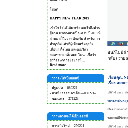
โชคดี
HAPPY NEW YEAR 2019
เข้าใจว่าไม่ได้มาเขียนอะไรถึงท่าน
ผู้อ่าน มาสองสามปีละครับ ปี2018 ที่
ผ่านมาก็ถือว่าหนักครับ สำหรับการ
ทำธุรกิจ เท่าที่ผู้เขียนเช็คธุรกิจ
เพื่อนๆ ทั้งไทย และอเมริกา
มันก็ไม่มีค
ยอดขายตกทั้งหมด ไม่น่าเชื่อว่า
กลับ ( รายล
ธุรกิจจะถดถอยอย่างนี้ ...
Read more
...
--------------
เรียนคุณ 
กว่าจะได้เป็นออสซี่
เรื่อง สอบ
-
ปฐมบท —080221–
อลิอันซ์ อยุธยา ป
-
มาเที่ยวออสเตรเลีย —080221–
-
ของแพง —271223—
หมายเลขอ้างอิง
เพื่อความสะดวกใน
กว่าหลานจะได้เป็นออสซี่
ขอบคุณที่ใช้บริก
-
ภาระกิจใหม่ —250221–
อลิอันซ์ อยุธยา ปร