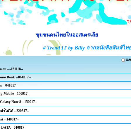
ชุมชนคนไทยในออสเตรเลีย
# Trend IT by Billy จากหนังสือพิมพ์ไทย
แสด
.au ---161118--
omm Bank --061017--
er --041017--
 Mobile --150917-
alaxy Note 8 --150917--
ยนำ้ไม่ได้ --220817--
t --140817--
 DATA --010817--