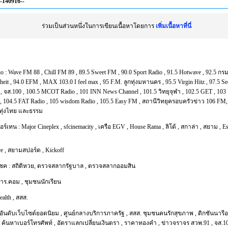
--140916--
ร่วมเป็นส่วนหนึ่งในการเขียนเนื้อหาโดยการ
เพิ่มเนื้อหาที่นี่
io :
Wave FM 88
,
Chill FM 89
,
89.5 Sweet FM
,
90.0 Sport Radio
,
91.5 Hotwave
,
92.5 กร
heit
,
94.0 EFM
,
MAX 103.0 I feel max
,
95 F.M. ลูกทุ่งมหานคร
,
95.5 Virgin Hitz
,
97.5 S
5
,
จส.100
,
100.5 MCOT Radio
,
101 INN News Channel
,
101.5 วิทยุจุฬา
,
102.5 GET
,
103 
,
104.5 FAT Radio
,
105 wisdom Radio
,
105.5 Easy FM
,
สถานีวิทยุครอบครัวข่าว 106 FM
กทุ่งไทย และธรรม
ตอร์เทน :
Major Cineplex
,
sfcinemacity
,
เครือ EGV
,
House Rama
,
ลิโด้
,
สกาล่า
,
สยาม
,
Es
re
,
สยามสปอร์ต
,
Kickoff
โชค :
สถิติหวย
,
ตรวจสลากรัฐบาล
,
ตรวจสลากออมสิน
การ.คอม
,
ชุมชนนักเรียน
ealth
,
สสส.
อันดับเว็บไซต์ยอดนิยม
,
ศูนย์กลางบริการภาครัฐ
,
สสส. ชุมชนคนรักสุขภาพ
,
ดิกชันนารี
,
ค้นหาเบอร์โทรศัพท์
,
อัตราแลกเปลี่ยนเงินตรา
,
ราคาทองคำ
,
ข่าวจราจร สวพ.91
,
จส.1