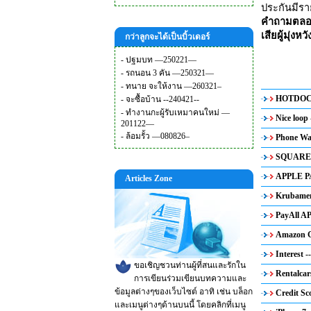
ประกันมีร
คำถามตลอดเ
เสียผู้มุ่
กว่าลูกจะได้เป็นบิ้วเดอร์
-
ปฐมบท —250221—
-
รถนอน 3 คัน —250321—
-
ทนาย จะให้งาน —260321–
HOTDOC -
-
จะซื้อบ้าน --240421--
-
ทำงานกะผู้รับเหมาคนใหม่ —
Nice loop 
201122—
-
ล้อมรั้ว —080826–
Phone Wat
SQUARE (
APPLE PA
Articles Zone
Krubameng
PayAll AP
Amazon G
Interest -
ขอเชิญชวนท่านผู้ที่สนและรักใน
Rentalcar
การเขียนร่วมเขียนบทความและ
ข้อมูลต่างๆของเว็บไซต์ อาทิ เช่น บล็อก
Credit Sc
และเมนูต่างๆด้านบนนี้ โดยคลิกที่เมนู