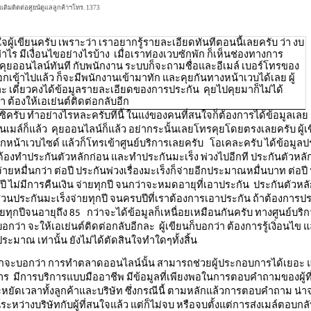
เติมติดต่อศูยน์ดูแลลูกค้าฯโทร. 1373
จผู้เขียนครับ เพราะว่า เราอยากรู้รายละเอียดทันทีตอนนี้เลยครับ ว่า งบ
ไร มีเงื่อนไขอย่างไรบ้าง เมื่อเราท่องเวบซักพัก ก็เห็นช่องทางการ
คุยออนไลน์ทันที กับพนักงาน ระบบก็จะถามชื่อและอีเมล์ เบอร์โทรของ
รอกเข้าไปแล้ว ก็จะมีพนักงานเข้ามาทัก และคุยกันทางหน้าเวบได้เลย ผู้
ละ เดี๋ยวคงได้ข้อมูลรายละเอียดของการประกัน คุยไปคุยมาก็ไม่ได้
า ต้องให้เอเย่นต์ติดต่อกลับอีก
ซิครับ ทำอย่างไรหละครับทีนี้ ในแง่ของคนที่สนใจก็ต้องการได้ข้อมูลเลย 
เมล์ก็แล้ว คุยออนไลน์ก็แล้ว อย่ากระนั้นเลยโทรคุยโดยตรงเลยครับ ผู้เข
กหน้าเวบไซด์ แล้วก็โทรเข้าศูนย์บริการเลยครับ โอเคละครับ ได้ข้อมูล
ต้องทำประกันตัวหลักก่อน และทำประกันมะเร็ง พ่วงไปอีกที ประกันตัวหลัก
่ายหมื่นกว่า ต่อปี ประกันพ่วงเรื่องมะเร็งก็จ่ายอีกประมาณหมื่นบาท ต่อปี
ทุกปี ไม่มีการคืนเงิน จ่ายทุกปี จนกว่าจะหมดอายุที่เอาประกัน ประกันตัวหลั
ี ส่วนประกันมะเร็งจ่ายทุกปี จนครบปีที่เราต้องการเอาประกัน ถ้าต้องการ
ายทุกปีจนอายุถึง 85 กว่าจะได้ข้อมูลก็เหนื่อยเหมือนกันครับ ทางศูนย์บริ
บอกว่า จะให้เอเย่นต์ติดต่อกลับอีกละ ผู้เขียนก็บอกว่า ต้องการรู้เงิ่อนไข
ะมาณ เท่านั้น ยังไม่ได้ตัดสินใจทำใดๆทั้งสิ้น
ากจะบอกว่า การทำตลาดออนไลน์นั้น สามารถช่วยผู้ประกอบการได้เยอะ แ
ริการ มีการบริการแบบมืออาชีพ มีข้อมูลที่เพียงพอในการตอบคำถามของผู้ท
หยัดเวลาทั้งลูกค้าและบริษัท ซึ่งกรณีนี้ ตามหลักแล้วการตอบคำถาม น่า
ะหว่างบริษัทกับผู้ที่สนใจแล้ว แต่ก็ไม่จบ หรือจบตั้งแต่การส่งเมล์ตอบกล