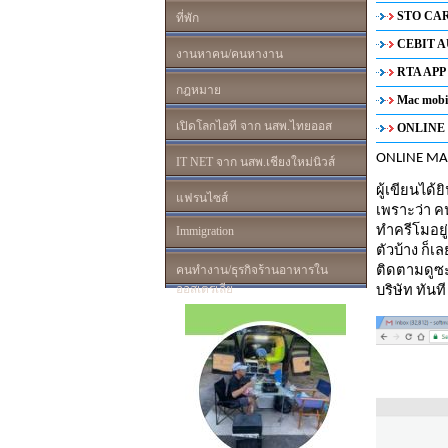
STO CARD
ที่พัก
CEBIT AU
งานหาคน/คนหางาน
RTA APP 
กฎหมาย
Mac mobil
เปิดโลกไอที จาก นสพ.ไทยออส
ONLINE 
ONLINE MA
IT NET จาก นสพ.เชียงใหม่นิวส์
ผู้เขียนได
แฟรนไซส์
เพราะว่า ค
Immigration
ทำครีโมอยู่เ
ตัวบ้าง ก็
คนทำงาน/ธุรกิจร้านอาหารใน
ติดตามดูซะ
ออสเตรเลีย
บริษัท ทันที