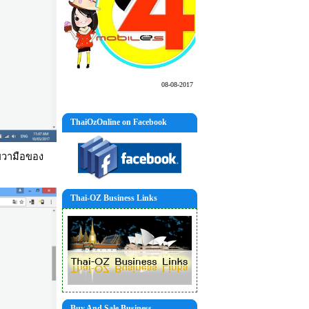
08-08-2017
ThaiOzOnline on Facebook
นขวามือของ
Thai-OZ Business Links
Buy And Sale Business