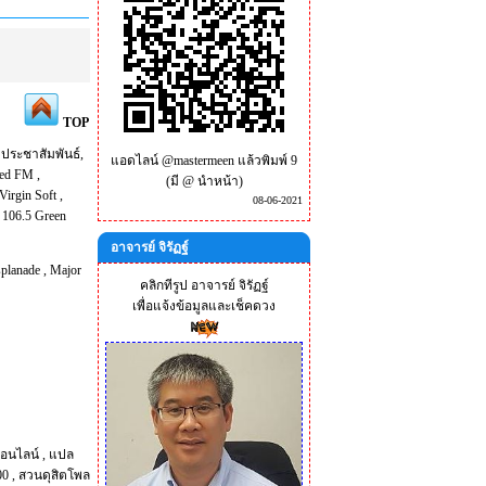
TOP
มประชาสัมพันธ์
,
แอดไลน์ @mastermeen แล้วพิมพ์ 9
eed FM
,
(มี @ นำหน้า)
Virgin Soft
,
08-06-2021
,
106.5 Green
อาจารย์ จิรัฏฐ์
planade
,
Major
คลิกทีรูป อาจารย์ จิรัฏฐ์
เพื่อแจ้งข้อมูลและเช็คดวง
ออนไลน์
,
แปล
00
,
สวนดุสิตโพล