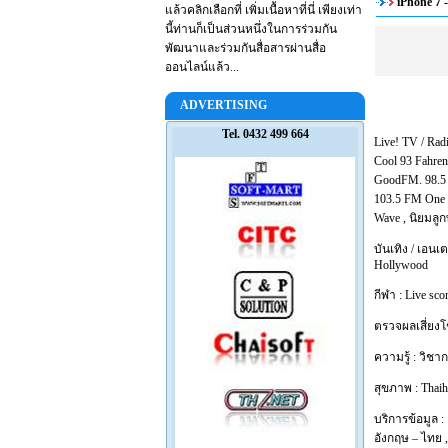
iPhone 7 
แล้วคลิกเลือกที่ เพิ่มเนื้อหาที่นี่ เพียงเท่า
นี้ท่านก็เป็นส่วนหนึ่งในการร่วมกัน
พัฒนาและร่วมกันสื่อสารผ่านสื่อ
ออนไลน์แล้ว...
ADVERTISING
Tel. 0432 499 664
Live! TV / Rad
Cool 93 Fahren
GoodFM. 98.
103.5 FM One
Wave
,
นิยมลู
บันเทิง / เอนเ
Hollywood
กีฬา :
Live sco
ตรวจผลเสี่ยง
ความรู้ :
วิชา
สุขภาพ :
Thaih
บริการข้อมูล :
อังกฤษ – ไทย