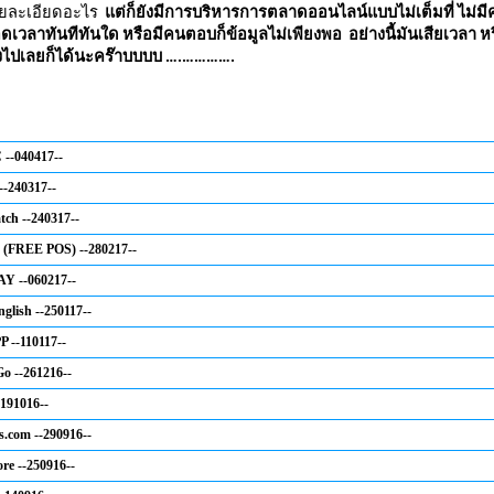
ายละเอียดอะไร
แต่ก็ยังมีการบริหารการตลาดออนไลน์แบบไม่เต็มที่ ไม่
วลาทันทีทันใด หรือมีคนตอบก็ข้อมูลไม่เพียงพอ อย่างนี้มันเสียเวลา ห
งหวังไปเลยก็ได้นะคร๊าบบบบ ….………….
-040417--
--240317--
ch --240317--
FREE POS) --280217--
Y --060217--
lish --250117--
P --110117--
o --261216--
-191016--
s.com --290916--
ore --250916--