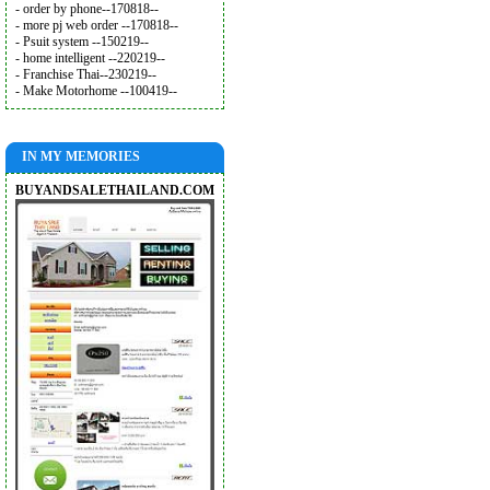
- order by phone--170818--
- more pj web order --170818--
- Psuit system --150219--
- home intelligent --220219--
- Franchise Thai--230219--
- Make Motorhome --100419--
IN MY MEMORIES
BUYANDSALETHAILAND.COM