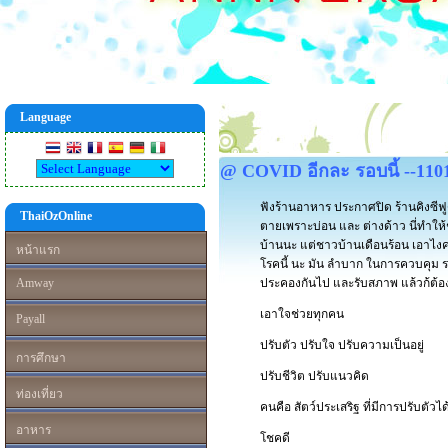
Language
@ COVID อีกละ รอบนี้ --110
ฟังร้านอาหาร ประกาศปิด ร้านคิงซีฟู
ThaiOzOnline
ตายเพราะบ่อน และ ต่างด้าว นี่ทำให
บ้านนะ แต่ชาวบ้านเดือนร้อน เอาไงค
หน้าแรก
โรคนี้ นะ มัน ลำบาก ในการควบคุม ร
Amway
ประคองกันไป และรับสภาพ แล้วก้ต้อง
เอาใจช่วยทุกคน
Payall
ปรับตัว ปรับใจ ปรับความเป็นอยู่
การศึกษา
ปรับชีวิต ปรับแนวคิด
ท่องเที่ยว
คนคือ สัตว์ประเสริฐ ที่มีการปรับตัวได้
อาหาร
โชคดี