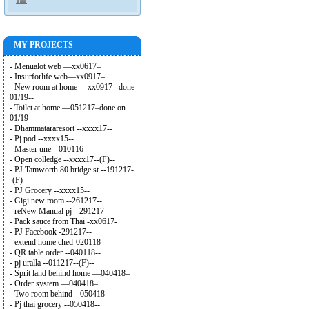
MY PROJECTS
- Menualot web —xx0617–
- Insurforlife web—xx0917–
- New room at home —xx0917– done
01/19--
- Toilet at home —051217–done on
01/19 --
- Dhammatararesort --xxxx17--
- Pj pod --xxxx15--
- Master une --010116--
- Open colledge --xxxx17--(F)--
- PJ Tamworth 80 bridge st --191217-
-(F)
- PJ Grocery --xxxx15--
- Gigi new room --261217--
- reNew Manual pj --291217--
- Pack sauce from Thai -xx0617-
- PJ Facebook -291217--
- extend home ched-020118-
- QR table order --040118--
- pj uralla --011217--(F)--
- Sprit land behind home —040418–
- Order system —040418–
- Two room behind --050418--
- Pj thai grocery --050418--