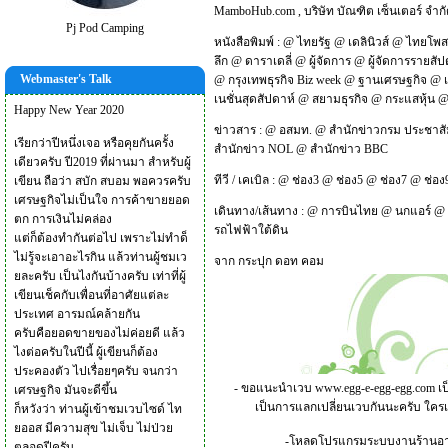
MamboHub.com
,
บริษัท บัณฑิต เซ็นเตอร์ จำก
Pj Pod Camping
หนังสือพิมพ์ :
@
ไทยรัฐ
@
เดลินิวส์
@
ไทยโพส
ลึก
@
ดาราเดลี่
@
ผู้จัดการ
@
ผู้จัดการรายสัป
Webmaster's Talk
@
กรุงเทพธุรกิจ Biz week
@
ฐานเศรษฐกิจ
@
เนชั่นสุดสัปดาห์
@
สยามธุรกิจ
@
กระแสหุ้น
Happy New Year 2020
ข่าวสาร :
@
อสมท.
@
สำนักข่าวกรม ประชาสั
เรียกว่าปีหนึ่งเจอ หรือคุยกันครั้ง
สำนักข่าว NOL
@
สำนักข่าว BBC
เดียวครับ ปี2019 ที่ผ่านมา สำหรับผู้
ทีวี / เคเบิล :
@
ช่อง3
@
ช่อง5
@
ช่อง7
@
ช่อง
เขียน ถือว่า สบัก สบอม พอควรครับ
เศรษฐกิจไม่เป็นใจ การค้าขายยอด
เดินทาง/เส้นทาง :
@
การบินไทย
@
นกแอร์
@
ตก การเงินไม่คล่อง
รถไฟฟ้าใต้ดิน
แต่ก็ต้องทำกันต่อไป เพราะไม่ทำด็
ไม่รู้จะเอาอะไรกิน แล้วท่านผู้ชมเว
จาก
กระปุก ดอท คอม
ยละครับ เป็นไงกันบ้างครับ เท่าที่ผู้
เขียนเช็คกับเพื่อนที่อาศัยแต่ละ
ประเทศ อารมณ์คล้ายกัน
ครับคือยอดขายของไม่ค่อยดี แล้ว
ไงต่อครับในปีนี้ ผู้เขียนก็ต้อง
ประคองตัว ไปเรื่อยๆครับ จนกว่า
- ขอแนะนำเวบ
www.egg-e-egg-egg.com
เป
เศรษฐกิจ มันจะดีขึ้น
เป็นการแลกเปลี่ยนเวบกันนะครับ ใคร
ก็หวังว่า ท่านผู้เข้าชมเวบไซด์ ไท
ยออส มีความสุข ไม่เจ็บ ไม่ป่วย
-โหลดโปรแกรมระบบงานร้านอาหาร
ตลอดปีครับ