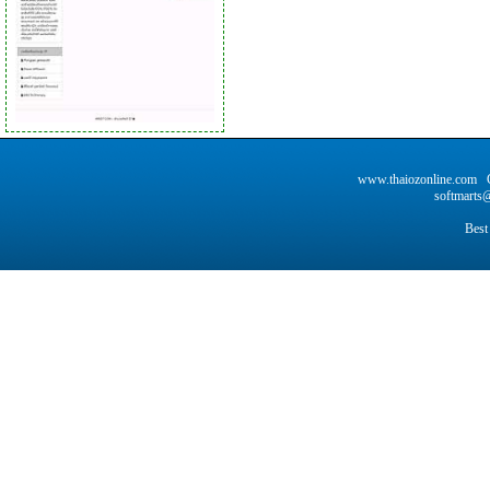
www.thaiozonline.com C
softmarts@
Best