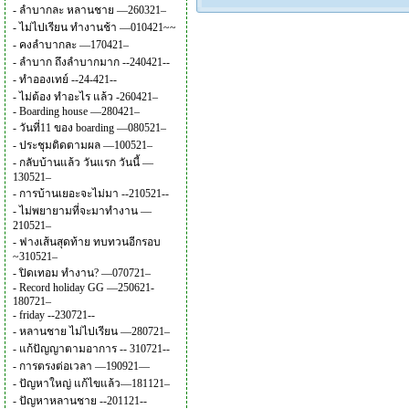
-
ลำบากละ หลานชาย —260321–
-
ไม่ไปเรียน ทำงานช้า —010421~~
-
คงลำบากละ —170421–
-
ลำบาก ถึงลำบากมาก --240421--
-
ทำอองเทย์ --24-421--
-
ไม่ต้อง ทำอะไร แล้ว -260421–
-
Boarding house —280421–
-
วันที่11 ของ boarding —080521–
-
ประชุมติดตามผล —100521–
-
กลับบ้านแล้ว วันแรก วันนี้ —
130521–
-
การบ้านเยอะจะไม่มา --210521--
-
ไม่พยายามที่จะมาทำงาน —
210521–
-
ฟางเส้นสุดท้าย ทบทวนอีกรอบ
~310521–
-
ปิดเทอม ทำงาน? —070721–
-
Record holiday GG —250621-
180721–
-
friday --230721--
-
หลานชาย ไม่ไปเรียน —280721–
-
แก้ปัญญาตามอาการ -- 310721--
-
การตรงต่อเวลา —190921—
-
ปัญหาใหญ่ แก้ไขแล้ว—181121–
-
ปัญหาหลานชาย --201121--