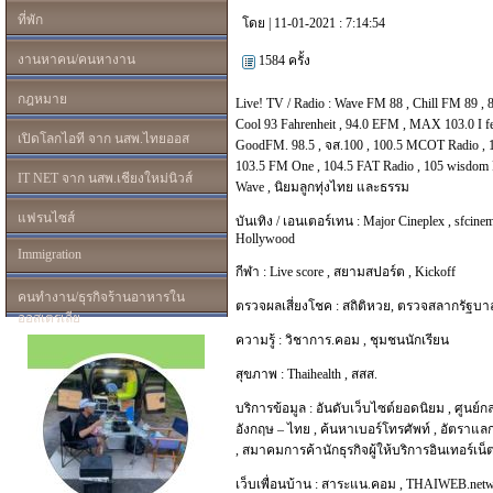
ที่พัก
โดย | 11-01-2021 : 7:14:54
งานหาคน/คนหางาน
1584 ครั้ง
กฎหมาย
Live! TV / Radio :
Wave FM 88
,
Chill FM 89
,
Cool 93 Fahrenheit
,
94.0 EFM
,
MAX 103.0 I f
เปิดโลกไอที จาก นสพ.ไทยออส
GoodFM. 98.5
,
จส.100
,
100.5 MCOT Radio
,
103.5 FM One
,
104.5 FAT Radio
,
105 wisdom 
IT NET จาก นสพ.เชียงใหม่นิวส์
Wave
,
นิยมลูกทุ่งไทย และธรรม
แฟรนไซส์
บันเทิง / เอนเตอร์เทน :
Major Cineplex
,
sfcinem
Hollywood
Immigration
กีฬา :
Live score
,
สยามสปอร์ต
,
Kickoff
คนทำงาน/ธุรกิจร้านอาหารใน
ตรวจผลเสี่ยงโชค :
สถิติหวย
,
ตรวจสลากรัฐบา
ออสเตรเลีย
ความรู้ :
วิชาการ.คอม
,
ชุมชนนักเรียน
สุขภาพ :
Thaihealth
,
สสส.
บริการข้อมูล :
อันดับเว็บไซต์ยอดนิยม
,
ศูนย์ก
อังกฤษ – ไทย
,
ค้นหาเบอร์โทรศัพท์
,
อัตราแลก
,
สมาคมการค้านักธุรกิจผู้ให้บริการอินเทอร์เน
เว็บเพื่อนบ้าน :
สาระแน.คอม
,
THAIWEB.net